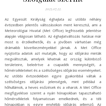
2025.07.22.
Az Egyesült Királyság éghajlata az utóbbi néhány
évtizedben jelentős változásokon ment keresztül, ami a
Meteorológiai Hivatal (Met Office) legfrissebb jelentése
alapján világosan látható. Az éghajlatváltozás hatásai már
most is érzékelhetők, és a jövőben várhatóan még
drámaibb következményekkel járnak. A Met Office
nyújtotta adatok azt mutatják, hogy az időjárási minták
megváltoztak, amelyek kihatnak az ország különböző
területeire, beleértve a csapadék mennyiségét, a
hőmérsékleteket és a szélsőséges időjárási eseményeket.
Az utóbbi évtizedekben egyre gyakoribbá váltak a
szélsőséges időjárási jelenségek, mint például a
hőhullámok, a heves esőzések és a viharok. A Met Office
megfigyelései szerint a nyári hónapokban tapasztalható
hőmérsékletek folyamatosan emelkednek, és a téli
hónapokban is egyre enyhébb időjárás jellemző. Az