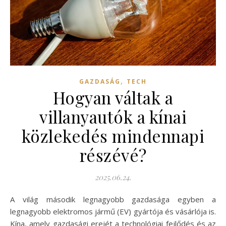
,
GAZDASÁG
TECH
Hogyan váltak a
villanyautók a kínai
közlekedés mindennapi
részévé?
2025.06.24.
A világ második legnagyobb gazdasága egyben a
legnagyobb elektromos jármű (EV) gyártója és vásárlója is.
Kína, amely gazdasági erejét a technológiai fejlődés és az