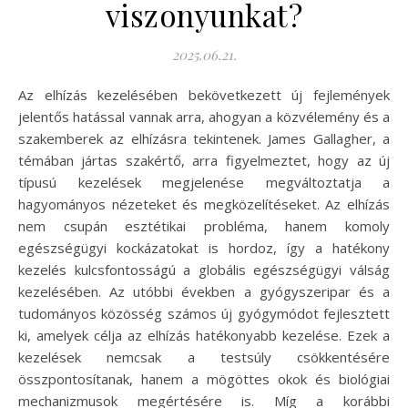
viszonyunkat?
2025.06.21.
Az elhízás kezelésében bekövetkezett új fejlemények
jelentős hatással vannak arra, ahogyan a közvélemény és a
szakemberek az elhízásra tekintenek. James Gallagher, a
témában jártas szakértő, arra figyelmeztet, hogy az új
típusú kezelések megjelenése megváltoztatja a
hagyományos nézeteket és megközelítéseket. Az elhízás
nem csupán esztétikai probléma, hanem komoly
egészségügyi kockázatokat is hordoz, így a hatékony
kezelés kulcsfontosságú a globális egészségügyi válság
kezelésében. Az utóbbi években a gyógyszeripar és a
tudományos közösség számos új gyógymódot fejlesztett
ki, amelyek célja az elhízás hatékonyabb kezelése. Ezek a
kezelések nemcsak a testsúly csökkentésére
összpontosítanak, hanem a mögöttes okok és biológiai
mechanizmusok megértésére is. Míg a korábbi