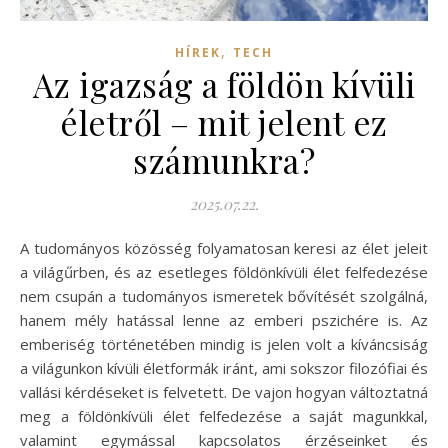
,
HÍREK
TECH
Az igazság a földön kívüli
életről – mit jelent ez
számunkra?
2025.07.22.
A tudományos közösség folyamatosan keresi az élet jeleit
a világűrben, és az esetleges földönkívüli élet felfedezése
nem csupán a tudományos ismeretek bővítését szolgálná,
hanem mély hatással lenne az emberi pszichére is. Az
emberiség történetében mindig is jelen volt a kíváncsiság
a világunkon kívüli életformák iránt, ami sokszor filozófiai és
vallási kérdéseket is felvetett. De vajon hogyan változtatná
meg a földönkívüli élet felfedezése a saját magunkkal,
valamint egymással kapcsolatos érzéseinket és