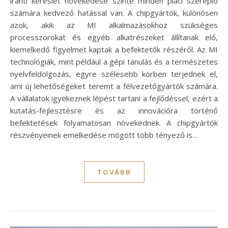
iránti kereslet növekedése szinte minden piaci szereplő
számára kedvező hatással van. A chipgyártók, különösen
azok, akik az MI alkalmazásokhoz szükséges
processzorokat és egyéb alkatrészeket állítanak elő,
kiemelkedő figyelmet kaptak a befektetők részéről. Az MI
technológiák, mint például a gépi tanulás és a természetes
nyelvfeldolgozás, egyre szélesebb körben terjednek el,
ami új lehetőségeket teremt a félvezetőgyártók számára.
A vállalatok igyekeznek lépést tartani a fejlődéssel, ezért a
kutatás-fejlesztésre és az innovációra történő
befektetések folyamatosan növekednek. A chipgyártók
részvényeinek emelkedése mögött több tényező is…
TOVÁBB