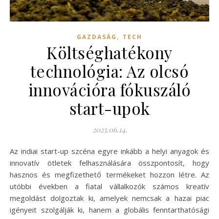
,
GAZDASÁG
TECH
Költséghatékony
technológia: Az olcsó
innovációra fókuszáló
start-upok
2025.06.14.
Az indiai start-up szcéna egyre inkább a helyi anyagok és
innovatív ötletek felhasználására összpontosít, hogy
hasznos és megfizethető termékeket hozzon létre. Az
utóbbi években a fiatal vállalkozók számos kreatív
megoldást dolgoztak ki, amelyek nemcsak a hazai piac
igényeit szolgálják ki, hanem a globális fenntarthatósági