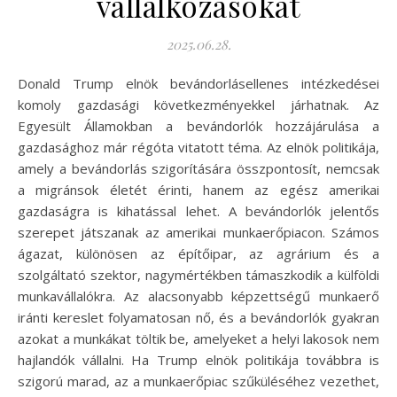
vállalkozásokat
2025.06.28.
Donald Trump elnök bevándorlásellenes intézkedései
komoly gazdasági következményekkel járhatnak. Az
Egyesült Államokban a bevándorlók hozzájárulása a
gazdasághoz már régóta vitatott téma. Az elnök politikája,
amely a bevándorlás szigorítására összpontosít, nemcsak
a migránsok életét érinti, hanem az egész amerikai
gazdaságra is kihatással lehet. A bevándorlók jelentős
szerepet játszanak az amerikai munkaerőpiacon. Számos
ágazat, különösen az építőipar, az agrárium és a
szolgáltató szektor, nagymértékben támaszkodik a külföldi
munkavállalókra. Az alacsonyabb képzettségű munkaerő
iránti kereslet folyamatosan nő, és a bevándorlók gyakran
azokat a munkákat töltik be, amelyeket a helyi lakosok nem
hajlandók vállalni. Ha Trump elnök politikája továbbra is
szigorú marad, az a munkaerőpiac szűküléséhez vezethet,