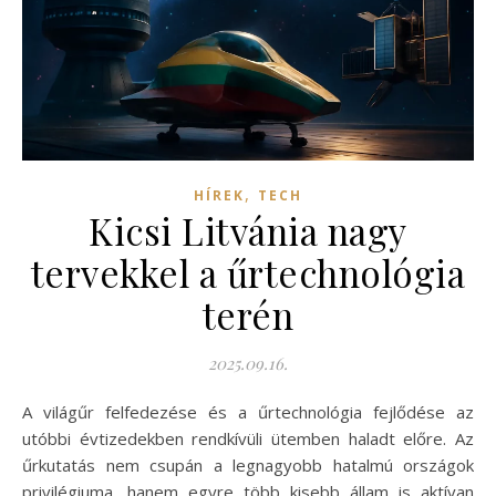
,
HÍREK
TECH
Kicsi Litvánia nagy
tervekkel a űrtechnológia
terén
2025.09.16.
A világűr felfedezése és a űrtechnológia fejlődése az
utóbbi évtizedekben rendkívüli ütemben haladt előre. Az
űrkutatás nem csupán a legnagyobb hatalmú országok
privilégiuma, hanem egyre több kisebb állam is aktívan