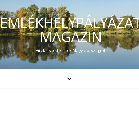
EMLÉKHELYPÁLYÁZA
MAGAZIN
Hírek és történetek Magyarországról.