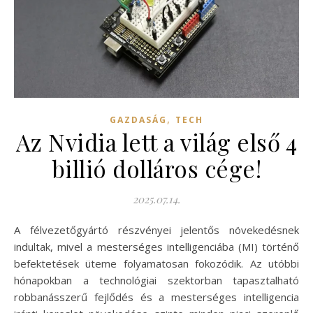
,
GAZDASÁG
TECH
Az Nvidia lett a világ első 4
billió dolláros cége!
2025.07.14.
A félvezetőgyártó részvényei jelentős növekedésnek
indultak, mivel a mesterséges intelligenciába (MI) történő
befektetések üteme folyamatosan fokozódik. Az utóbbi
hónapokban a technológiai szektorban tapasztalható
robbanásszerű fejlődés és a mesterséges intelligencia