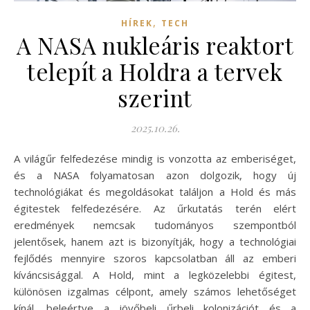
,
HÍREK
TECH
A NASA nukleáris reaktort
telepít a Holdra a tervek
szerint
2025.10.26.
A világűr felfedezése mindig is vonzotta az emberiséget,
és a NASA folyamatosan azon dolgozik, hogy új
technológiákat és megoldásokat találjon a Hold és más
égitestek felfedezésére. Az űrkutatás terén elért
eredmények nemcsak tudományos szempontból
jelentősek, hanem azt is bizonyítják, hogy a technológiai
fejlődés mennyire szoros kapcsolatban áll az emberi
kíváncsisággal. A Hold, mint a legközelebbi égitest,
különösen izgalmas célpont, amely számos lehetőséget
kínál, beleértve a jövőbeli űrbeli kolonizációt és a