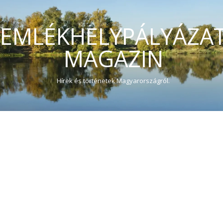
EMLÉKHELYPÁLYÁZA
MAGAZIN
Hírek és történetek Magyarországról.