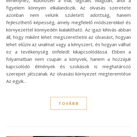
élményhez, különösen a mai, digitális világban, ahol a
figyelem könnyen elkalandozik. Az olvasás szeretete
azonban nem velünk született adottság, hanem
fejleszthető képesség, amely megfelelő módszerekkel és
környezettel könnyedén kialakítható. Az igazi kihívás abban
áll, hogy miként lehet megszerettetni az olvasást, hogyan
lehet elűzni az unalmat vagy a kényszert, és hogyan válhat
ez a tevékenység önfeledt kikapcsolódássá. Ebben a
folyamatban nem csupán a könyvek, hanem a hozzájuk
kapcsolódó élmények és szokások is meghatározó
szerepet játszanak. Az olvasási környezet megteremtése
Az egyik…
TOVÁBB