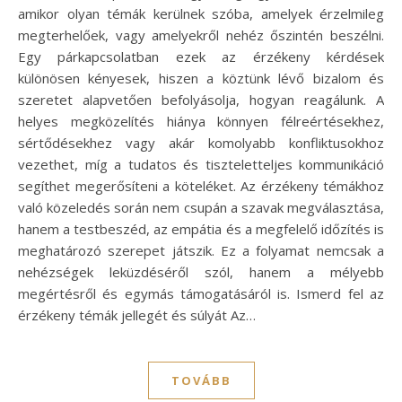
amikor olyan témák kerülnek szóba, amelyek érzelmileg
megterhelőek, vagy amelyekről nehéz őszintén beszélni.
Egy párkapcsolatban ezek az érzékeny kérdések
különösen kényesek, hiszen a köztünk lévő bizalom és
szeretet alapvetően befolyásolja, hogyan reagálunk. A
helyes megközelítés hiánya könnyen félreértésekhez,
sértődésekhez vagy akár komolyabb konfliktusokhoz
vezethet, míg a tudatos és tiszteletteljes kommunikáció
segíthet megerősíteni a köteléket. Az érzékeny témákhoz
való közeledés során nem csupán a szavak megválasztása,
hanem a testbeszéd, az empátia és a megfelelő időzítés is
meghatározó szerepet játszik. Ez a folyamat nemcsak a
nehézségek leküzdéséről szól, hanem a mélyebb
megértésről és egymás támogatásáról is. Ismerd fel az
érzékeny témák jellegét és súlyát Az…
TOVÁBB