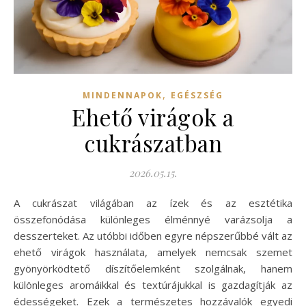
,
MINDENNAPOK
EGÉSZSÉG
Ehető virágok a
cukrászatban
2026.05.15.
A cukrászat világában az ízek és az esztétika
összefonódása különleges élménnyé varázsolja a
desszerteket. Az utóbbi időben egyre népszerűbbé vált az
ehető virágok használata, amelyek nemcsak szemet
gyönyörködtető díszítőelemként szolgálnak, hanem
különleges aromáikkal és textúrájukkal is gazdagítják az
édességeket. Ezek a természetes hozzávalók egyedi