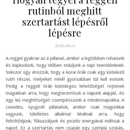
rutinból meghitt
szertartást lépésről
lépésre
2026.06.15.
A reggel gyakran az a pillanat, amikor a legtöbben rohanunk
és kapkodunk, hogy időben induljunk a napi teendőinknek.
Sokszor úgy érezzük, hogy a korai órák csak egy kötelező
rutin részei, melyeket minél gyorsabban túl kell esnünk.
Pedig a reggeli órák különleges lehetőséget rejtenek
magukban arra, hogy megteremtsük a napunk alapját, és
egy kis meghittséget csempésszünk a mindennapokba. A
csendes, nyugodt pillanatok, amikor csak magunkkal
vagyunk, tökéletes alkalmat kínálnak arra, hogy
feltöltődjünk, fókuszáljunk és pozitív energiával indítsuk a
napot. Ez a szertartás nem csupán egy szimpla szokás,