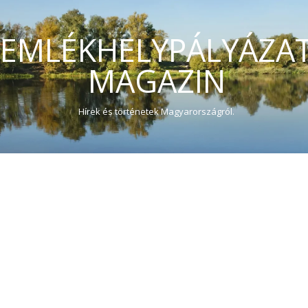
EMLÉKHELYPÁLYÁZA
MAGAZIN
Hírek és történetek Magyarországról.