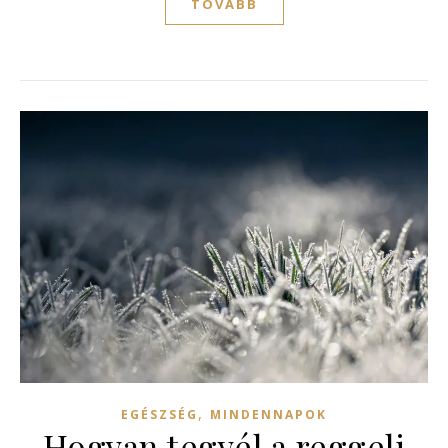
TOVÁBB
,
EGÉSZSÉG
MINDENNAPOK
Hogyan tegyél a reggeli