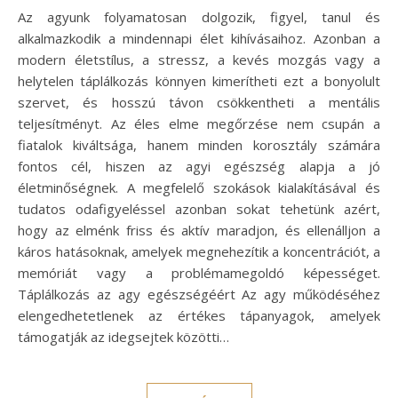
Az agyunk folyamatosan dolgozik, figyel, tanul és
alkalmazkodik a mindennapi élet kihívásaihoz. Azonban a
modern életstílus, a stressz, a kevés mozgás vagy a
helytelen táplálkozás könnyen kimerítheti ezt a bonyolult
szervet, és hosszú távon csökkentheti a mentális
teljesítményt. Az éles elme megőrzése nem csupán a
fiatalok kiváltsága, hanem minden korosztály számára
fontos cél, hiszen az agyi egészség alapja a jó
életminőségnek. A megfelelő szokások kialakításával és
tudatos odafigyeléssel azonban sokat tehetünk azért,
hogy az elménk friss és aktív maradjon, és ellenálljon a
káros hatásoknak, amelyek megnehezítik a koncentrációt, a
memóriát vagy a problémamegoldó képességet.
Táplálkozás az agy egészségéért Az agy működéséhez
elengedhetetlenek az értékes tápanyagok, amelyek
támogatják az idegsejtek közötti…