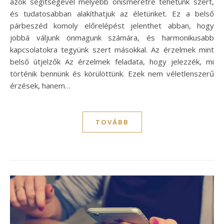
azok segítségével mélyebb önismeretre tehetünk szert,
és tudatosabban alakíthatjuk az életünket. Ez a belső
párbeszéd komoly előrelépést jelenthet abban, hogy
jobbá váljunk önmagunk számára, és harmonikusabb
kapcsolatokra tegyünk szert másokkal. Az érzelmek mint
belső útjelzők Az érzelmek feladata, hogy jelezzék, mi
történik bennünk és körülöttünk. Ezek nem véletlenszerű
érzések, hanem…
TOVÁBB