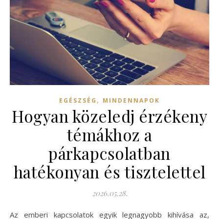
,
EGÉSZSÉG
MINDENNAPOK
Hogyan közeledj érzékeny
témákhoz a
párkapcsolatban
hatékonyan és tisztelettel
2026.05.28.
Az emberi kapcsolatok egyik legnagyobb kihívása az,