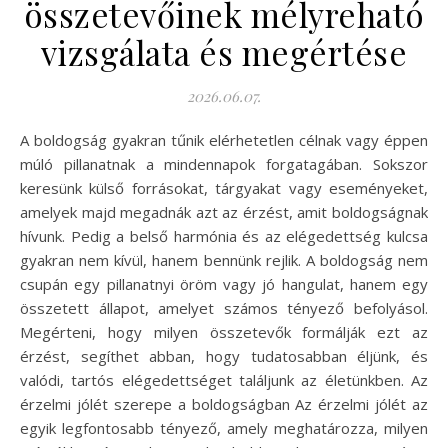
összetevőinek mélyreható
vizsgálata és megértése
2026.06.07.
A boldogság gyakran tűnik elérhetetlen célnak vagy éppen
múló pillanatnak a mindennapok forgatagában. Sokszor
keresünk külső forrásokat, tárgyakat vagy eseményeket,
amelyek majd megadnák azt az érzést, amit boldogságnak
hívunk. Pedig a belső harmónia és az elégedettség kulcsa
gyakran nem kívül, hanem bennünk rejlik. A boldogság nem
csupán egy pillanatnyi öröm vagy jó hangulat, hanem egy
összetett állapot, amelyet számos tényező befolyásol.
Megérteni, hogy milyen összetevők formálják ezt az
érzést, segíthet abban, hogy tudatosabban éljünk, és
valódi, tartós elégedettséget találjunk az életünkben. Az
érzelmi jólét szerepe a boldogságban Az érzelmi jólét az
egyik legfontosabb tényező, amely meghatározza, milyen