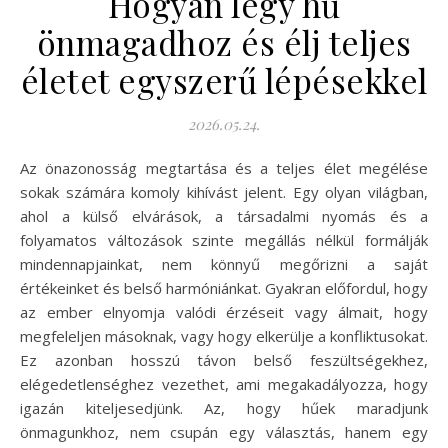
Hogyan légy hű
önmagadhoz és élj teljes
életet egyszerű lépésekkel
2026.05.24.
Az önazonosság megtartása és a teljes élet megélése
sokak számára komoly kihívást jelent. Egy olyan világban,
ahol a külső elvárások, a társadalmi nyomás és a
folyamatos változások szinte megállás nélkül formálják
mindennapjainkat, nem könnyű megőrizni a saját
értékeinket és belső harmóniánkat. Gyakran előfordul, hogy
az ember elnyomja valódi érzéseit vagy álmait, hogy
megfeleljen másoknak, vagy hogy elkerülje a konfliktusokat.
Ez azonban hosszú távon belső feszültségekhez,
elégedetlenséghez vezethet, ami megakadályozza, hogy
igazán kiteljesedjünk. Az, hogy hűek maradjunk
önmagunkhoz, nem csupán egy választás, hanem egy