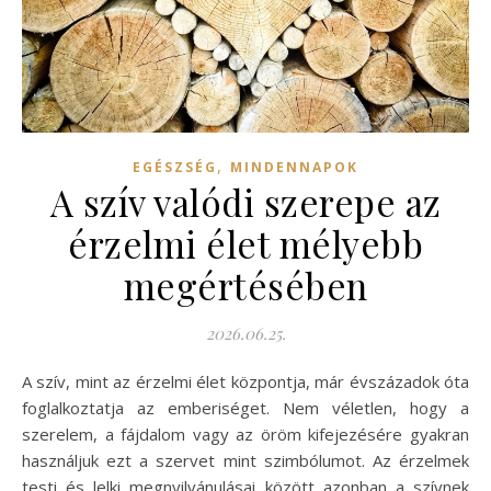
,
EGÉSZSÉG
MINDENNAPOK
A szív valódi szerepe az
érzelmi élet mélyebb
megértésében
2026.06.25.
A szív, mint az érzelmi élet központja, már évszázadok óta
foglalkoztatja az emberiséget. Nem véletlen, hogy a
szerelem, a fájdalom vagy az öröm kifejezésére gyakran
használjuk ezt a szervet mint szimbólumot. Az érzelmek
testi és lelki megnyilvánulásai között azonban a szívnek