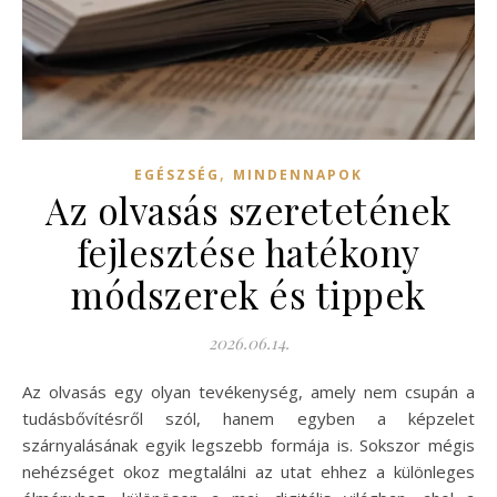
,
EGÉSZSÉG
MINDENNAPOK
Az olvasás szeretetének
fejlesztése hatékony
módszerek és tippek
2026.06.14.
Az olvasás egy olyan tevékenység, amely nem csupán a
tudásbővítésről szól, hanem egyben a képzelet
szárnyalásának egyik legszebb formája is. Sokszor mégis
nehézséget okoz megtalálni az utat ehhez a különleges