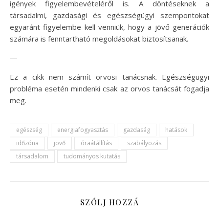
igények figyelembevételéről is. A döntéseknek a
társadalmi, gazdasági és egészségügyi szempontokat
egyaránt figyelembe kell venniük, hogy a jövő generációk
számára is fenntartható megoldásokat biztosítsanak.
—
Ez a cikk nem számít orvosi tanácsnak. Egészségügyi
probléma esetén mindenki csak az orvos tanácsát fogadja
meg.
egészség
energiafogyasztás
gazdaság
hatások
időzóna
jövő
óraátállítás
szabályozás
társadalom
tudományos kutatás
SZÓLJ HOZZÁ