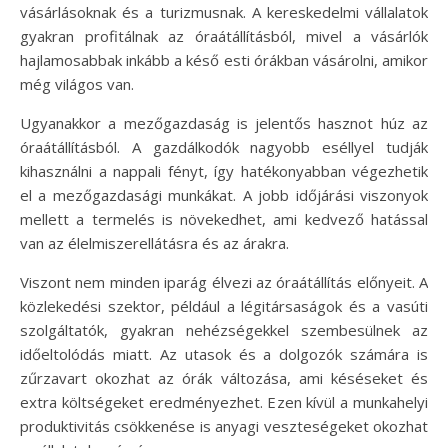
vásárlásoknak és a turizmusnak. A kereskedelmi vállalatok
gyakran profitálnak az óraátállításból, mivel a vásárlók
hajlamosabbak inkább a késő esti órákban vásárolni, amikor
még világos van.
Ugyanakkor a mezőgazdaság is jelentős hasznot húz az
óraátállításból. A gazdálkodók nagyobb eséllyel tudják
kihasználni a nappali fényt, így hatékonyabban végezhetik
el a mezőgazdasági munkákat. A jobb időjárási viszonyok
mellett a termelés is növekedhet, ami kedvező hatással
van az élelmiszerellátásra és az árakra.
Viszont nem minden iparág élvezi az óraátállítás előnyeit. A
közlekedési szektor, például a légitársaságok és a vasúti
szolgáltatók, gyakran nehézségekkel szembesülnek az
időeltolódás miatt. Az utasok és a dolgozók számára is
zűrzavart okozhat az órák változása, ami késéseket és
extra költségeket eredményezhet. Ezen kívül a munkahelyi
produktivitás csökkenése is anyagi veszteségeket okozhat