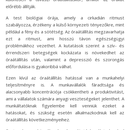
előrébb állítják.
A test biológiai órája, amely a cirkadián ritmust
szabályozza, érzékeny a külső környezeti tényezőkre, mint
például a fény és a sötétség. Az óraátállítás megzavarhatja
ezt a ritmust, ami hosszú távon egészségügyi
problémákhoz vezethet. A kutatások szerint a szív- és
érrendszeri betegségek kockázata is növekedhet az
óraátállítás után, valamint a depresszió és szorongás
előfordulása is gyakoribbá válhat.
Ezen kívül az óraátállítás hatással van a munkahelyi
teljesítményre is. A munkavállalók fáradtsága és
alacsonyabb koncentrációja csökkentheti a produktivitást,
ami a vállalatok számára anyagi veszteségeket jelenthet. A
munkáltatóknak figyelembe kell venniük ezeket a
hatásokat, és szükség esetén alkalmazkodniuk kell az
óraátállítás következményeihez.