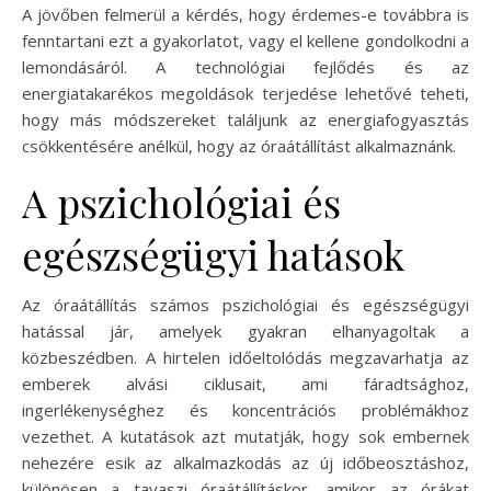
A jövőben felmerül a kérdés, hogy érdemes-e továbbra is
fenntartani ezt a gyakorlatot, vagy el kellene gondolkodni a
lemondásáról. A technológiai fejlődés és az
energiatakarékos megoldások terjedése lehetővé teheti,
hogy más módszereket találjunk az energiafogyasztás
csökkentésére anélkül, hogy az óraátállítást alkalmaznánk.
A pszichológiai és
egészségügyi hatások
Az óraátállítás számos pszichológiai és egészségügyi
hatással jár, amelyek gyakran elhanyagoltak a
közbeszédben. A hirtelen időeltolódás megzavarhatja az
emberek alvási ciklusait, ami fáradtsághoz,
ingerlékenységhez és koncentrációs problémákhoz
vezethet. A kutatások azt mutatják, hogy sok embernek
nehezére esik az alkalmazkodás az új időbeosztáshoz,
különösen a tavaszi óraátállításkor, amikor az órákat