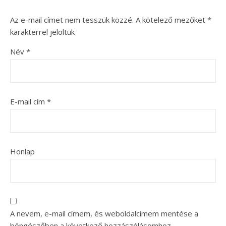
Az e-mail címet nem tesszük közzé.
A kötelező mezőket
*
karakterrel jelöltük
Név
*
E-mail cím
*
Honlap
A nevem, e-mail címem, és weboldalcímem mentése a
böngészőben a következő hozzászólásomhoz.