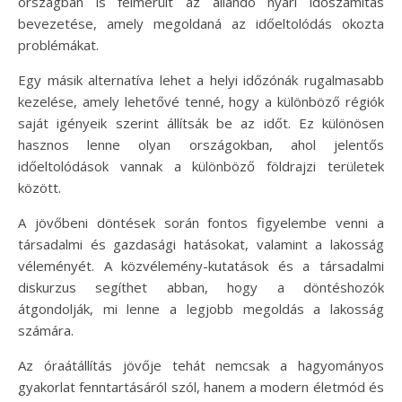
országban is felmerült az állandó nyári időszámítás
bevezetése, amely megoldaná az időeltolódás okozta
problémákat.
Egy másik alternatíva lehet a helyi időzónák rugalmasabb
kezelése, amely lehetővé tenné, hogy a különböző régiók
saját igényeik szerint állítsák be az időt. Ez különösen
hasznos lenne olyan országokban, ahol jelentős
időeltolódások vannak a különböző földrajzi területek
között.
A jövőbeni döntések során fontos figyelembe venni a
társadalmi és gazdasági hatásokat, valamint a lakosság
véleményét. A közvélemény-kutatások és a társadalmi
diskurzus segíthet abban, hogy a döntéshozók
átgondolják, mi lenne a legjobb megoldás a lakosság
számára.
Az óraátállítás jövője tehát nemcsak a hagyományos
gyakorlat fenntartásáról szól, hanem a modern életmód és