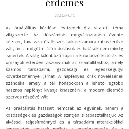
érdemes
2025.09.13.
Az óraátállítás kérdése évtizedek óta vitatott téma
világszerte. Az időszámítás megváltoztatása évente
kétszer, tavasszal és ősszel, sokak számára rutinszerűvé
vált, ám a mögötte álló indoklások és hatások nem mindig
ismertek. A világ különböző tájain a különböző kultúrák és
országok eltérően viszonyulnak az óraátállításhoz, amely
számos társadalmi, gazdasági és egészségügyi
következménnyel járhat. A napfényes órák növelésének
szándéka, amely a téli hónapokban a lehető legtöbb
hasznos napfényt kívánja kihasználni, a modern életmód
szerves részévé vált.
Az óraátállítás hatásait nemcsak az egyének, hanem a
közösségek és gazdaságok szintjén is tapasztalhatjuk. Az
alvással, teljesítménnyel és a társadalmi interakciókkal
kapcsolatos zavarok mellett a mezőgazdaság és a