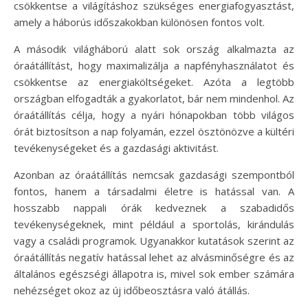
csökkentse a világításhoz szükséges energiafogyasztást,
amely a háborús időszakokban különösen fontos volt.
A második világháború alatt sok ország alkalmazta az
óraátállítást, hogy maximalizálja a napfényhasználatot és
csökkentse az energiaköltségeket. Azóta a legtöbb
országban elfogadták a gyakorlatot, bár nem mindenhol. Az
óraátállítás célja, hogy a nyári hónapokban több világos
órát biztosítson a nap folyamán, ezzel ösztönözve a kültéri
tevékenységeket és a gazdasági aktivitást.
Azonban az óraátállítás nemcsak gazdasági szempontból
fontos, hanem a társadalmi életre is hatással van. A
hosszabb nappali órák kedveznek a szabadidős
tevékenységeknek, mint például a sportolás, kirándulás
vagy a családi programok. Ugyanakkor kutatások szerint az
óraátállítás negatív hatással lehet az alvásminőségre és az
általános egészségi állapotra is, mivel sok ember számára
nehézséget okoz az új időbeosztásra való átállás.