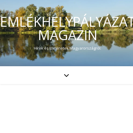
EMLÉKHELYPÁLYÁZA
MAGAZIN
Hírek és történetek Magyarországról.