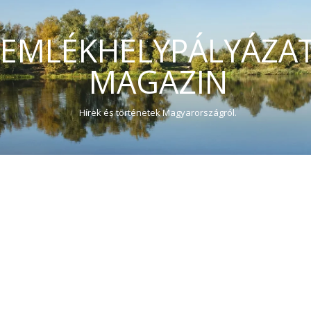
EMLÉKHELYPÁLYÁZA
MAGAZIN
Hírek és történetek Magyarországról.