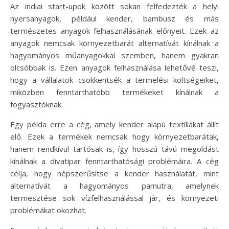
Az indiai start-upok között sokan felfedezték a helyi
nyersanyagok, például kender, bambusz és más
természetes anyagok felhasználásának előnyeit. Ezek az
anyagok nemcsak környezetbarát alternatívát kínálnak a
hagyományos műanyagokkal szemben, hanem gyakran
olcsóbbak is. Ezen anyagok felhasználása lehetővé teszi,
hogy a vállalatok csökkentsék a termelési költségeiket,
miközben fenntarthatóbb termékeket kínálnak a
fogyasztóknak.
Egy példa erre a cég, amely kender alapú textíliákat állít
elő. Ezek a termékek nemcsak hogy környezetbarátak,
hanem rendkívül tartósak is, így hosszú távú megoldást
kínálnak a divatipar fenntarthatósági problémáira. A cég
célja, hogy népszerűsítse a kender használatát, mint
alternatívát a hagyományos pamutra, amelynek
termesztése sok vízfelhasználással jár, és környezeti
problémákat okozhat.