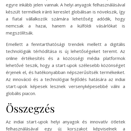
egyre inkább jelen vannak. A helyi anyagok felhasználásával
készült termékek iránti kereslet globálisan is növekszik, így
a fiatal vállalkozók számára lehetőség adódik, hogy
nemcsak a hazai, hanem a külföldi vásárlókat is
megszólítsák.
Emellett a fenntarthatósági trendek mellett a digitális
technológiák térhódítása is új lehetőségeket teremt. Az
online értékesítés és a közösségi média platformok
lehetővé teszik, hogy a start-upok szélesebb közönséget
érjenek el, és hatékonyabban népszerűsítsék termékeiket.
Az innováció és a technológiai fejlődés hatására az indiai
start-upok képesek lesznek versenyképesebbé válni a
globális piacon.
Összegzés
Az indiai start-upok helyi anyagok és innovatív ötletek
felhasználásával egy új korszakot képviselnek a