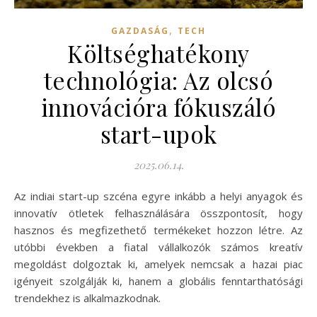
,
GAZDASÁG
TECH
Költséghatékony
technológia: Az olcsó
innovációra fókuszáló
start-upok
2025.06.14.
Az indiai start-up szcéna egyre inkább a helyi anyagok és
innovatív ötletek felhasználására összpontosít, hogy
hasznos és megfizethető termékeket hozzon létre. Az
utóbbi években a fiatal vállalkozók számos kreatív
megoldást dolgoztak ki, amelyek nemcsak a hazai piac
igényeit szolgálják ki, hanem a globális fenntarthatósági
trendekhez is alkalmazkodnak.