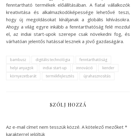
fenntartható termékek előállításában. A fiatal vállalkozók
kreativitása és alkalmazkodóképessége lehetővé teszi,
hogy új megoldásokat kínáljanak a globális kihívásokra.
Ahogy a világ egyre inkább a fenntarthatóság felé mozdul
el, az indiai start-upok szerepe csak növekedni fog, és
várhatóan jelentős hatással lesznek a jövő gazdaságára.
bambusz
digitális technológia
fenntarthatóság
helyi anyagok
indiai start-up
innováció
kender
környezetbarát
termékfejlesztés
újrahasznosítás
SZÓLJ HOZZÁ
Az e-mail címet nem tesszük közzé.
A kötelező mezőket
*
karakterrel jelöltük