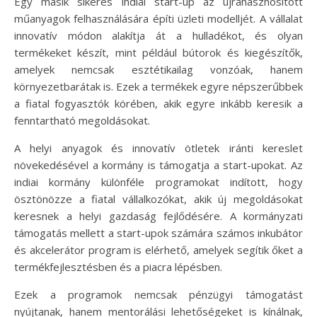
Egy másik sikeres indiai start-up az újrahasznosított
műanyagok felhasználására építi üzleti modelljét. A vállalat
innovatív módon alakítja át a hulladékot, és olyan
termékeket készít, mint például bútorok és kiegészítők,
amelyek nemcsak esztétikailag vonzóak, hanem
környezetbarátak is. Ezek a termékek egyre népszerűbbek
a fiatal fogyasztók körében, akik egyre inkább keresik a
fenntartható megoldásokat.
A helyi anyagok és innovatív ötletek iránti kereslet
növekedésével a kormány is támogatja a start-upokat. Az
indiai kormány különféle programokat indított, hogy
ösztönözze a fiatal vállalkozókat, akik új megoldásokat
keresnek a helyi gazdaság fejlődésére. A kormányzati
támogatás mellett a start-upok számára számos inkubátor
és akcelerátor program is elérhető, amelyek segítik őket a
termékfejlesztésben és a piacra lépésben.
Ezek a programok nemcsak pénzügyi támogatást
nyújtanak, hanem mentorálási lehetőségeket is kínálnak,