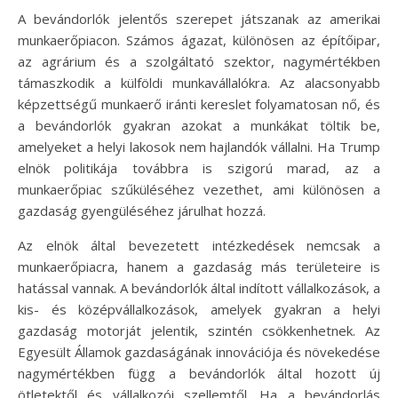
A bevándorlók jelentős szerepet játszanak az amerikai
munkaerőpiacon. Számos ágazat, különösen az építőipar,
az agrárium és a szolgáltató szektor, nagymértékben
támaszkodik a külföldi munkavállalókra. Az alacsonyabb
képzettségű munkaerő iránti kereslet folyamatosan nő, és
a bevándorlók gyakran azokat a munkákat töltik be,
amelyeket a helyi lakosok nem hajlandók vállalni. Ha Trump
elnök politikája továbbra is szigorú marad, az a
munkaerőpiac szűküléséhez vezethet, ami különösen a
gazdaság gyengüléséhez járulhat hozzá.
Az elnök által bevezetett intézkedések nemcsak a
munkaerőpiacra, hanem a gazdaság más területeire is
hatással vannak. A bevándorlók által indított vállalkozások, a
kis- és középvállalkozások, amelyek gyakran a helyi
gazdaság motorját jelentik, szintén csökkenhetnek. Az
Egyesült Államok gazdaságának innovációja és növekedése
nagymértékben függ a bevándorlók által hozott új
ötletektől és vállalkozói szellemtől. Ha a bevándorlás