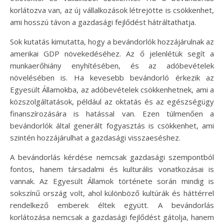
korlátozva van, az új vállalkozások létrejötte is csökkenhet,
ami hosszú távon a gazdasági fejlődést hátráltathatja.
Sok kutatás kimutatta, hogy a bevándorlók hozzájárulnak az
amerikai GDP növekedéséhez. Az ő jelenlétük segít a
munkaerőhiány enyhítésében, és az adóbevételek
növelésében is. Ha kevesebb bevándorló érkezik az
Egyesült Államokba, az adóbevételek csökkenhetnek, ami a
közszolgáltatások, például az oktatás és az egészségügy
finanszírozására is hatással van. Ezen túlmenően a
bevándorlók által generált fogyasztás is csökkenhet, ami
szintén hozzájárulhat a gazdasági visszaeséshez.
A bevándorlás kérdése nemcsak gazdasági szempontból
fontos, hanem társadalmi és kulturális vonatkozásai is
vannak. Az Egyesült Államok története során mindig is
sokszínű ország volt, ahol különböző kultúrák és háttérrel
rendelkező emberek éltek együtt. A bevándorlás
korlátozása nemcsak a gazdasági fejlődést gátolja, hanem