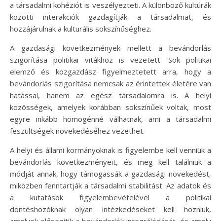
a társadalmi kohéziót is veszélyezteti. A különböző kultúrák
közötti interakciók gazdagítják a társadalmat, és
hozzájárulnak a kulturális sokszínűséghez.
A gazdasági következmények mellett a bevándorlás
szigorítása politikai vitákhoz is vezetett. Sok politikai
elemző és közgazdász figyelmeztetett arra, hogy a
bevándorlás szigorítása nemcsak az érintettek életére van
hatással, hanem az egész társadalomra is. A helyi
közösségek, amelyek korábban sokszínűek voltak, most
egyre inkább homogénné válhatnak, ami a társadalmi
feszültségek növekedéséhez vezethet.
A helyi és állami kormányoknak is figyelembe kell venniük a
bevándorlás következményeit, és meg kell találniuk a
módját annak, hogy támogassák a gazdasági növekedést,
miközben fenntartják a társadalmi stabilitást. Az adatok és
a kutatások figyelembevételével a politikai
döntéshozóknak olyan intézkedéseket kell hozniuk,
amelyek elősegítik a bevándorlók integrálódását, és amely