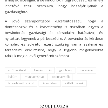
lehetővé teszi számukra, hogy hozzájáruljanak a
gazdasághoz.
A jövő szempontjából kulcsfontosságú, hogy a
döntéshozók és a közvélemény is tisztában legyen a
bevándorlás gazdasági és társadalmi hatásaival, és
nyitottak legyenek a párbeszédre. A bevándorlás kérdése
komplex és sokrétű, ezért szükség van a szakmai és
társadalmi diskurzusra, hogy a legjobb megoldásokat
találjuk meg a jövő generációi számára.
adóbevételek
bevándorlás
gazdaság
innováció
kultúra
munkaerőpiac
politikai viták
társadalmi kohézió
társadalom
vállalkozások
SZÓLJ HOZZÁ