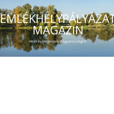
EMLÉKHELYPÁLYÁZA
MAGAZIN
Hírek és történetek Magyarországról.