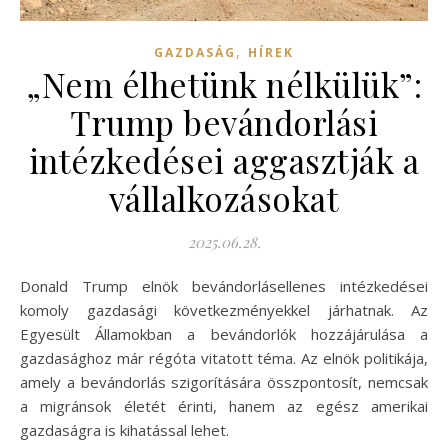
,
GAZDASÁG
HÍREK
„Nem élhetünk nélkülük”:
Trump bevándorlási
intézkedései aggasztják a
vállalkozásokat
2025.06.28.
Donald Trump elnök bevándorlásellenes intézkedései
komoly gazdasági következményekkel járhatnak. Az
Egyesült Államokban a bevándorlók hozzájárulása a
gazdasághoz már régóta vitatott téma. Az elnök politikája,
amely a bevándorlás szigorítására összpontosít, nemcsak
a migránsok életét érinti, hanem az egész amerikai
gazdaságra is kihatással lehet.