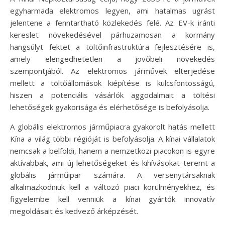
egyharmada elektromos legyen, ami hatalmas ugrást
jelentene a fenntartható közlekedés felé. Az EV-k iránti
kereslet növekedésével párhuzamosan a kormány
hangsúlyt fektet a töltőinfrastruktúra fejlesztésére is,
amely elengedhetetlen a jövőbeli növekedés
szempontjából. Az elektromos járművek elterjedése
mellett a töltőállomások kiépítése is kulcsfontosságú,
hiszen a potenciális vásárlók aggodalmait a töltési
lehetőségek gyakorisága és elérhetősége is befolyásolja.
A globális elektromos járműpiacra gyakorolt hatás mellett
Kína a világ többi régióját is befolyásolja. A kínai vállalatok
nemcsak a belföldi, hanem a nemzetközi piacokon is egyre
aktívabbak, ami új lehetőségeket és kihívásokat teremt a
globális járműipar számára. A versenytársaknak
alkalmazkodniuk kell a változó piaci körülményekhez, és
figyelembe kell venniük a kínai gyártók innovatív
megoldásait és kedvező árképzését.