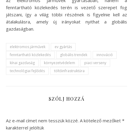
az elektromos járművek gyártásában, hanem a
fenntartható közlekedés terén is vezető szerepet fog
játszani, így a világ többi részének is figyelnie kell az
átalakulásra, amely új irányokat nyithat a globális
gazdaságban.
elektromos járművek
ev gyártás
fenntartható közlekedés
globális trendek
innováció
kínai gazdaság
környezetvédelem
piaci verseny
technológiai fejlődés
töltőinfrastruktúra
SZÓLJ HOZZÁ
Az e-mail címet nem tesszük közzé.
A kötelező mezőket
*
karakterrel jelöltük