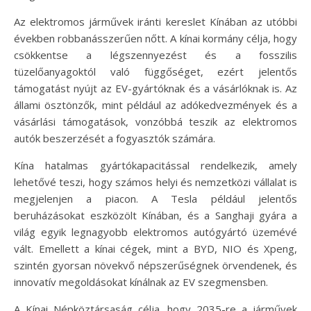
Az elektromos járművek iránti kereslet Kínában az utóbbi
években robbanásszerűen nőtt. A kínai kormány célja, hogy
csökkentse a légszennyezést és a fosszilis
tüzelőanyagoktól való függőséget, ezért jelentős
támogatást nyújt az EV-gyártóknak és a vásárlóknak is. Az
állami ösztönzők, mint például az adókedvezmények és a
vásárlási támogatások, vonzóbbá teszik az elektromos
autók beszerzését a fogyasztók számára.
Kína hatalmas gyártókapacitással rendelkezik, amely
lehetővé teszi, hogy számos helyi és nemzetközi vállalat is
megjelenjen a piacon. A Tesla például jelentős
beruházásokat eszközölt Kínában, és a Sanghaji gyára a
világ egyik legnagyobb elektromos autógyártó üzemévé
vált. Emellett a kínai cégek, mint a BYD, NIO és Xpeng,
szintén gyorsan növekvő népszerűségnek örvendenek, és
innovatív megoldásokat kínálnak az EV szegmensben.
A Kínai Népköztársaság célja, hogy 2035-re a járművek