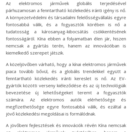
Az elektromos járművek globális terjedésével
párhuzamosan a fenntartható közlekedés iránti igény is nő.
A környezetvédelmi és társadalmi felelősségvállalás egyre
fontosabbá válik, és a fogyasztók körében is nő a
tudatosság a károsanyag-kibocsátás csökkentésének
fontosságáról. Kína ebben a folyamatban élen jár, hiszen
nemcsak a gyártás terén, hanem az innovációban is
kiemelkedő szerepet játszik.
A közeljövőben várható, hogy a kínai elektromos járművek
piaca tovább bővül, és a globális trendekkel együtt a
fenntartható közlekedés iránti kereslet is nő. Az EV-
gyártók közötti verseny kiéleződése és az új technológiák
bevezetése új lehetőségeket teremt a fogyasztók
számára. Az elektromos autók elérhetősége és
megfizethetősége egyre fontosabbá válik, és ezáltal a
jövő közlekedési megoldásai is formálódnak.
A jövőbeni fejlesztések és innovációk révén Kína nemcsak