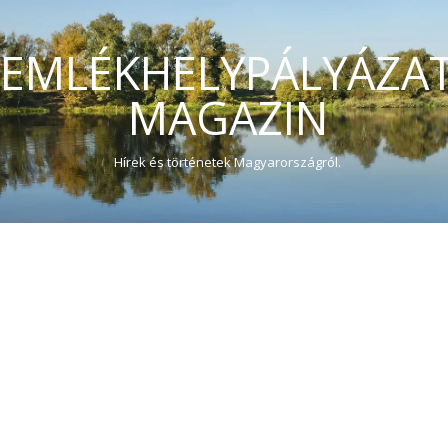
EMLÉKHELYPÁLYÁZA
MAGAZIN
Hírek és történetek Magyarországról.