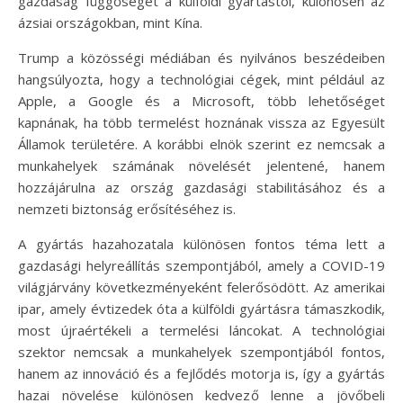
gazdaság függőségét a külföldi gyártástól, különösen az
ázsiai országokban, mint Kína.
Trump a közösségi médiában és nyilvános beszédeiben
hangsúlyozta, hogy a technológiai cégek, mint például az
Apple, a Google és a Microsoft, több lehetőséget
kapnának, ha több termelést hoznának vissza az Egyesült
Államok területére. A korábbi elnök szerint ez nemcsak a
munkahelyek számának növelését jelentené, hanem
hozzájárulna az ország gazdasági stabilitásához és a
nemzeti biztonság erősítéséhez is.
A gyártás hazahozatala különösen fontos téma lett a
gazdasági helyreállítás szempontjából, amely a COVID-19
világjárvány következményeként felerősödött. Az amerikai
ipar, amely évtizedek óta a külföldi gyártásra támaszkodik,
most újraértékeli a termelési láncokat. A technológiai
szektor nemcsak a munkahelyek szempontjából fontos,
hanem az innováció és a fejlődés motorja is, így a gyártás
hazai növelése különösen kedvező lenne a jövőbeli