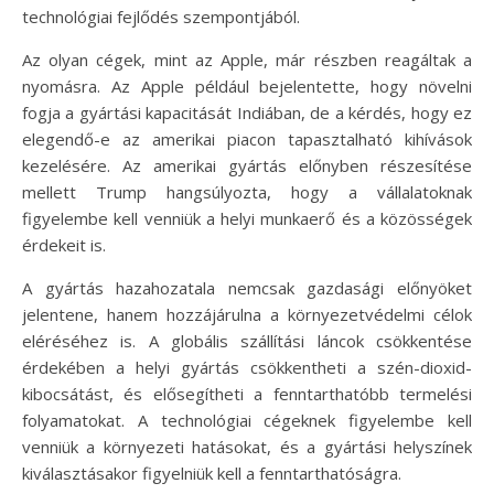
technológiai fejlődés szempontjából.
Az olyan cégek, mint az Apple, már részben reagáltak a
nyomásra. Az Apple például bejelentette, hogy növelni
fogja a gyártási kapacitását Indiában, de a kérdés, hogy ez
elegendő-e az amerikai piacon tapasztalható kihívások
kezelésére. Az amerikai gyártás előnyben részesítése
mellett Trump hangsúlyozta, hogy a vállalatoknak
figyelembe kell venniük a helyi munkaerő és a közösségek
érdekeit is.
A gyártás hazahozatala nemcsak gazdasági előnyöket
jelentene, hanem hozzájárulna a környezetvédelmi célok
eléréséhez is. A globális szállítási láncok csökkentése
érdekében a helyi gyártás csökkentheti a szén-dioxid-
kibocsátást, és elősegítheti a fenntarthatóbb termelési
folyamatokat. A technológiai cégeknek figyelembe kell
venniük a környezeti hatásokat, és a gyártási helyszínek
kiválasztásakor figyelniük kell a fenntarthatóságra.