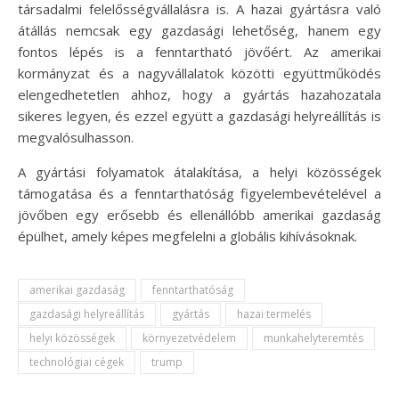
társadalmi felelősségvállalásra is. A hazai gyártásra való
átállás nemcsak egy gazdasági lehetőség, hanem egy
fontos lépés is a fenntartható jövőért. Az amerikai
kormányzat és a nagyvállalatok közötti együttműködés
elengedhetetlen ahhoz, hogy a gyártás hazahozatala
sikeres legyen, és ezzel együtt a gazdasági helyreállítás is
megvalósulhasson.
A gyártási folyamatok átalakítása, a helyi közösségek
támogatása és a fenntarthatóság figyelembevételével a
jövőben egy erősebb és ellenállóbb amerikai gazdaság
épülhet, amely képes megfelelni a globális kihívásoknak.
amerikai gazdaság
fenntarthatóság
gazdasági helyreállítás
gyártás
hazai termelés
helyi közösségek
környezetvédelem
munkahelyteremtés
technológiai cégek
trump