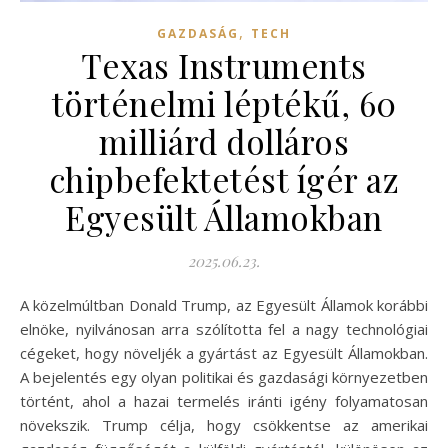
,
GAZDASÁG
TECH
Texas Instruments
történelmi léptékű, 60
milliárd dolláros
chipbefektetést ígér az
Egyesült Államokban
2025.06.23.
A közelmúltban Donald Trump, az Egyesült Államok korábbi
elnöke, nyilvánosan arra szólította fel a nagy technológiai
cégeket, hogy növeljék a gyártást az Egyesült Államokban.
A bejelentés egy olyan politikai és gazdasági környezetben
történt, ahol a hazai termelés iránti igény folyamatosan
növekszik. Trump célja, hogy csökkentse az amerikai