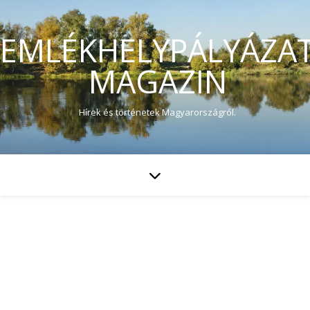
EMLÉKHELYPÁLYÁZA
MAGAZIN
Hírek és történetek Magyarországról.