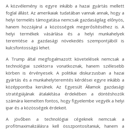
A közvélemény is egyre inkább a hazai gyártás mellett
foglal állást. Az amerikaiak tudatában vannak annak, hogy a
helyi termelés támogatása nemcsak gazdaságilag előnyös,
hanem hozzájárul a közösségek megerősítéséhez is. A
helyi termékek vásárlása és a helyi munkahelyek
teremtése a gazdasági növekedés szempontjából is
kulcsfontosságú lehet.
A Trump által megfogalmazott követelések nemcsak a
technológiai szektorra vonatkoznak, hanem szélesebb
körben is érvényesek. A politikai diskurzusban a hazai
gyártás és a munkahelyteremtés kérdései egyre inkább a
középpontba kerülnek. Az Egyesült Államok gazdasági
stratégiájának átalakítása érdekében a döntéshozók
számára kiemelten fontos, hogy figyelembe vegyék a helyi
ipar és a közösségek érdekeit.
A jövőben a technológiai cégeknek nemcsak a
profitmaximalizálásra kell összpontosítaniuk, hanem a