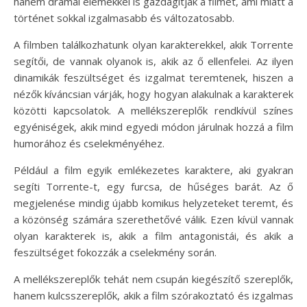
hanem drámai elemekkel is gazdagítják a filmet, ami miatt a
történet sokkal izgalmasabb és változatosabb.
A filmben találkozhatunk olyan karakterekkel, akik Torrente
segítői, de vannak olyanok is, akik az ő ellenfelei. Az ilyen
dinamikák feszültséget és izgalmat teremtenek, hiszen a
nézők kíváncsian várják, hogy hogyan alakulnak a karakterek
közötti kapcsolatok. A mellékszereplők rendkívül színes
egyéniségek, akik mind egyedi módon járulnak hozzá a film
humorához és cselekményéhez.
Például a film egyik emlékezetes karaktere, aki gyakran
segíti Torrente-t, egy furcsa, de hűséges barát. Az ő
megjelenése mindig újabb komikus helyzeteket teremt, és
a közönség számára szerethetővé válik. Ezen kívül vannak
olyan karakterek is, akik a film antagonistái, és akik a
feszültséget fokozzák a cselekmény során.
A mellékszereplők tehát nem csupán kiegészítő szereplők,
hanem kulcsszereplők, akik a film szórakoztató és izgalmas