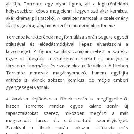
alakítja. Torrente egy olyan figura, aki a legkülönfélébb
helyzetekben képes megjelenni, legyen szó akár komikus,
akár drámai pillanatokól. A karakter nemcsak a cselekmény
fő mozgatórugója, hanem a film humorának is forrása.
Torrente karakterének megformálása során Segura egyedi
stílusával és előadásmódjával képes elvarázsolni a
közönséget. A figura komikus vonásai mellett a színész
ügyesen integrálja a szatirikus elemeket is, amelyek a
társadalmi normákra és szokásokra reflektálnak. A filmben
Torrente nemcsak magánnyomozó, hanem egyfajta
antihős is, akinek sokszor komikus, de mégis emberi
gyengeségei vannak.
A karakter fejlődése a filmek során is megfigyelhető,
hiszen Torrente minden egyes kaland során új
tapasztalatokat szerez, miközben megőrzi a már
megszokott furcsa és szórakoztató személyiségét.
Ezenkívül a filmek során sokszor találkozik más