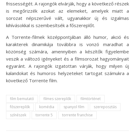
frissességét. A rajongók elvárják, hogy a következő részek
is megőrizzék azokat az elemeket, amelyek miatt a
sorozat népszerűvé vált, ugyanakkor új és izgalmas
kihívásokkal is szembesítsék a főszereplőt.
A Torrente-filmek középpontjában álló humor, akció és
karakterek dinamikája továbbra is vonzó maradhat a
közönség számára, amennyiben a készítők figyelembe
veszik a változó igényeket és a filmsorozat hagyományait
egyaránt. A rajongók izgatottan várják, hogy milyen új
kalandokat és humoros helyzeteket tartogat számukra a
következő Torrente film.
film bemutató
filmes szereplők
filmtörténet
főszereplők
komédia
spanyol film
szereposztás
színészek
torrente 5
torrente franchise