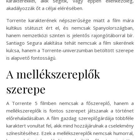
karakterekkel, akik segítik, vagy éppen ellenkezőleg,
akadályozzák őt a céljai elérésében.
Torrente karakterének népszerűsége miatt a film mára
kultikus státuszt ért el, és nemcsak Spanyolországban,
hanem nemzetközi szinten is jelentős rajongótáborral bír.
Santiago Segura alakítása tehát nemcsak a film sikerének
kulcsa, hanem a Torrente-univerzumban betöltött szerepe
is alapvető fontosságú.
A mellékszereplők
szerepe
A Torrente 5 filmben nemcsak a főszereplő, hanem a
mellékszereplők is fontos szerepet játszanak a történet
előrehaladásában. A film gazdag szereplőgárdája többféle
karaktert vonultat fel, akik mind hozzájárulnak a cselekmény
színesítéséhez. Ezek a mellékszereplők nemcsak humorral,