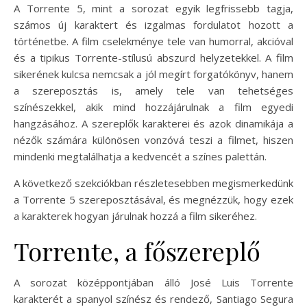
A Torrente 5, mint a sorozat egyik legfrissebb tagja,
számos új karaktert és izgalmas fordulatot hozott a
történetbe. A film cselekménye tele van humorral, akcióval
és a tipikus Torrente-stílusú abszurd helyzetekkel. A film
sikerének kulcsa nemcsak a jól megírt forgatókönyv, hanem
a szereposztás is, amely tele van tehetséges
színészekkel, akik mind hozzájárulnak a film egyedi
hangzásához. A szereplők karakterei és azok dinamikája a
nézők számára különösen vonzóvá teszi a filmet, hiszen
mindenki megtalálhatja a kedvencét a színes palettán.
A következő szekciókban részletesebben megismerkedünk
a Torrente 5 szereposztásával, és megnézzük, hogy ezek
a karakterek hogyan járulnak hozzá a film sikeréhez.
Torrente, a főszereplő
A sorozat középpontjában álló José Luis Torrente
karakterét a spanyol színész és rendező, Santiago Segura