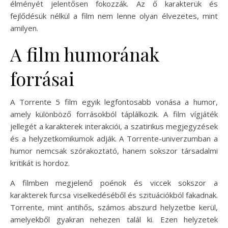
élményét jelentősen fokozzák. Az ő karakterük és
fejlődésük nélkül a film nem lenne olyan élvezetes, mint
amilyen.
A film humorának
forrásai
A Torrente 5 film egyik legfontosabb vonása a humor,
amely különböző forrásokból táplálkozik. A film vígjáték
jellegét a karakterek interakciói, a szatirikus megjegyzések
és a helyzetkomikumok adják. A Torrente-univerzumban a
humor nemcsak szórakoztató, hanem sokszor társadalmi
kritikát is hordoz.
A filmben megjelenő poénok és viccek sokszor a
karakterek furcsa viselkedéséből és szituációkból fakadnak.
Torrente, mint antihős, számos abszurd helyzetbe kerül,
amelyekből gyakran nehezen talál ki. Ezen helyzetek