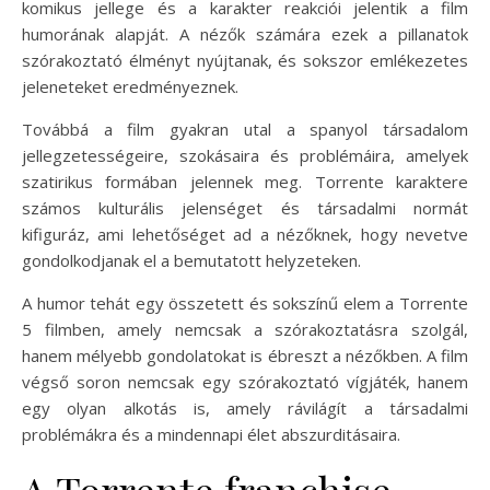
komikus jellege és a karakter reakciói jelentik a film
humorának alapját. A nézők számára ezek a pillanatok
szórakoztató élményt nyújtanak, és sokszor emlékezetes
jeleneteket eredményeznek.
Továbbá a film gyakran utal a spanyol társadalom
jellegzetességeire, szokásaira és problémáira, amelyek
szatirikus formában jelennek meg. Torrente karaktere
számos kulturális jelenséget és társadalmi normát
kifiguráz, ami lehetőséget ad a nézőknek, hogy nevetve
gondolkodjanak el a bemutatott helyzeteken.
A humor tehát egy összetett és sokszínű elem a Torrente
5 filmben, amely nemcsak a szórakoztatásra szolgál,
hanem mélyebb gondolatokat is ébreszt a nézőkben. A film
végső soron nemcsak egy szórakoztató vígjáték, hanem
egy olyan alkotás is, amely rávilágít a társadalmi
problémákra és a mindennapi élet abszurditásaira.
A Torrente franchise