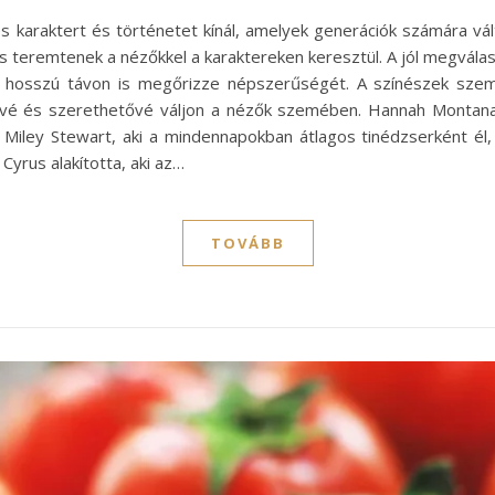
 karaktert és történetet kínál, amelyek generációk számára vál
 teremtenek a nézőkkel a karaktereken keresztül. A jól megvála
s hosszú távon is megőrizze népszerűségét. A színészek szem
vé és szerethetővé váljon a nézők szemében. Hannah Montana 
iley Stewart, aki a mindennapokban átlagos tinédzserként él,
yrus alakította, aki az…
TOVÁBB