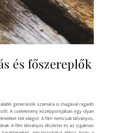
s és főszereplők
atalabb generációk számára is magával ragadó
 nézőt. A cselekmény középpontjában egy olyan
elmekkel teli világot. A film nemcsak látványos,
nak. A film látványos díszletei és az izgalmas
k karaktereiket, ami hozzájárul ahhoz, hogy a