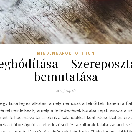
,
MINDENNAPOK
OTTHON
ghódítása – Szereposztá
bemutatása
2025.04.16.
gy különleges alkotás, amely nemcsak a felnőttek, hanem a fi
ttérrel rendelkezik, amely a felfedezések korába repíti vissza a
meit felhasználva tárja elénk a kalandokkal, konfliktusokkal és érz
 a bátorságról, a felfedezésről és a kultúrák találkozásáról szól
ye is meghatározó. A színészek hihetetlenül hitelesen alakítjá