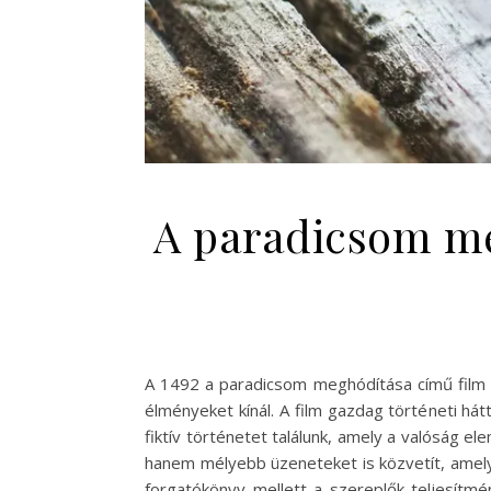
A paradicsom me
A 1492 a paradicsom meghódítása című film e
élményeket kínál. A film gazdag történeti há
fiktív történetet találunk, amely a valóság ele
hanem mélyebb üzeneteket is közvetít, amelyek
forgatókönyv mellett a szereplők teljesítmén