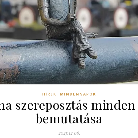
,
HÍREK
MINDENNAPOK
a szereposztás minden f
bemutatása
2025.12.06.