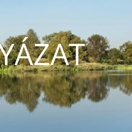
YÁZAT
N