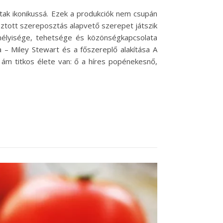
tak ikonikussá. Ezek a produkciók nem csupán
sztott szereposztás alapvető szerepet játszik
élyisége, tehetsége és közönségkapcsolata
– Miley Stewart és a főszereplő alakítása A
 ám titkos élete van: ő a híres popénekesnő,