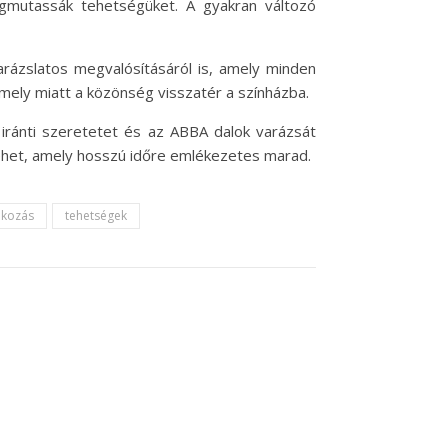
egmutassák tehetségüket. A gyakran változó
ázslatos megvalósításáról is, amely minden
mely miatt a közönség visszatér a színházba.
iránti szeretetet és az ABBA dalok varázsát
ehet, amely hosszú időre emlékezetes marad.
akozás
tehetségek