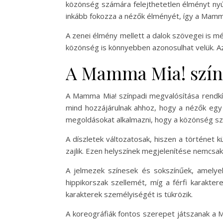
közönség számára felejthetetlen élményt nyúj
inkább fokozza a nézők élményét, így a Mam
A zenei élmény mellett a dalok szövegei is mé
közönség is könnyebben azonosulhat velük. A
A Mamma Mia! szín
A Mamma Mia! színpadi megvalósítása rendkívü
mind hozzájárulnak ahhoz, hogy a nézők egy 
megoldásokat alkalmazni, hogy a közönség sz
A díszletek változatosak, hiszen a történet 
zajlik. Ezen helyszínek megjelenítése nemcsak
A jelmezek színesek és sokszínűek, amelyek 
hippikorszak szellemét, míg a férfi karakte
karakterek személyiségét is tükrözik.
A koreográfiák fontos szerepet játszanak a 