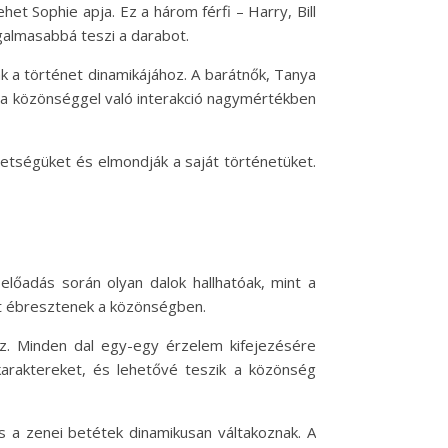
het Sophie apja. Ez a három férfi – Harry, Bill
galmasabbá teszi a darabot.
k a történet dinamikájához. A barátnők, Tanya
és a közönséggel való interakció nagymértékben
etségüket és elmondják a saját történetüket.
előadás során olyan dalok hallhatóak, mint a
át ébresztenek a közönségben.
z. Minden dal egy-egy érzelem kifejezésére
karaktereket, és lehetővé teszik a közönség
s a zenei betétek dinamikusan váltakoznak. A