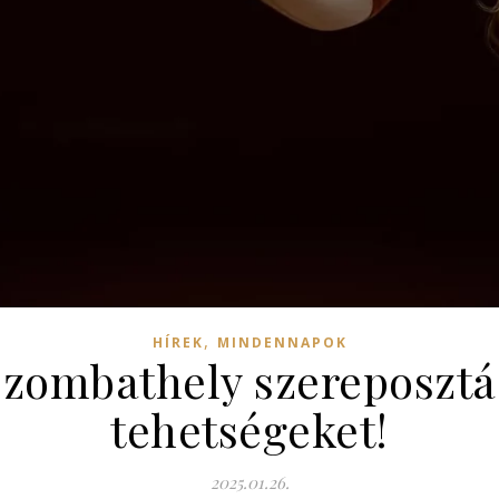
,
HÍREK
MINDENNAPOK
ombathely szereposztás:
tehetségeket!
2025.01.26.