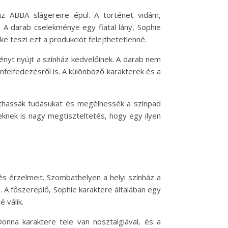
z ABBA slágereire épül. A történet vidám,
 A darab cselekménye egy fiatal lány, Sophie
ke teszi ezt a produkciót felejthetetlenné.
nyt nyújt a színház kedvelőinek. A darab nem
nfelfedezésről is. A különböző karakterek és a
athassák tudásukat és megélhessék a színpad
knek is nagy megtiszteltetés, hogy egy ilyen
s érzelmeit. Szombathelyen a helyi színház a
z. A főszereplő, Sophie karaktere általában egy
 válik.
Donna karaktere tele van nosztalgiával, és a