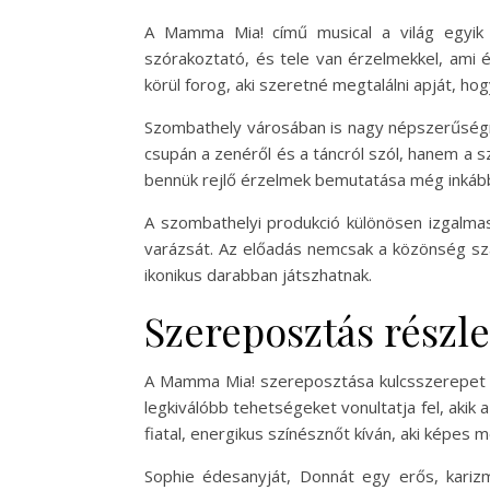
A Mamma Mia! című musical a világ egyik 
szórakoztató, és tele van érzelmekkel, ami 
körül forog, aki szeretné megtalálni apját, ho
Szombathely városában is nagy népszerűségne
csupán a zenéről és a táncról szól, hanem a s
bennük rejlő érzelmek bemutatása még inkább 
A szombathelyi produkció különösen izgalma
varázsát. Az előadás nemcsak a közönség szá
ikonikus darabban játszhatnak.
Szereposztás részl
A Mamma Mia! szereposztása kulcsszerepet já
legkiválóbb tehetségeket vonultatja fel, akik 
fiatal, energikus színésznőt kíván, aki képes 
Sophie édesanyját, Donnát egy erős, karizma