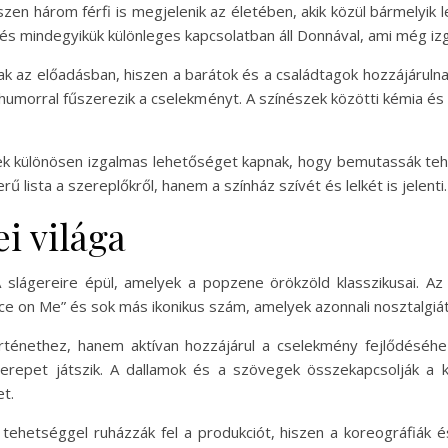
szen három férfi is megjelenik az életében, akik közül bármelyik le
és mindegyikük különleges kapcsolatban áll Donnával, ami még iz
ak az előadásban, hiszen a barátok és a családtagok hozzájárulna
s humorral fűszerezik a cselekményt. A színészek közötti kémia 
ek különösen izgalmas lehetőséget kapnak, hogy bemutassák teh
lista a szereplőkről, hanem a színház szívét és lelkét is jelenti.
i világa
lágereire épül, amelyek a popzene örökzöld klasszikusai. Az 
e on Me” és sok más ikonikus szám, amelyek azonnali nosztalgi
rténethez, hanem aktívan hozzájárul a cselekmény fejlődéséhe
zerepet játszik. A dallamok és a szövegek összekapcsolják a 
t.
tehetséggel ruházzák fel a produkciót, hiszen a koreográfiák é