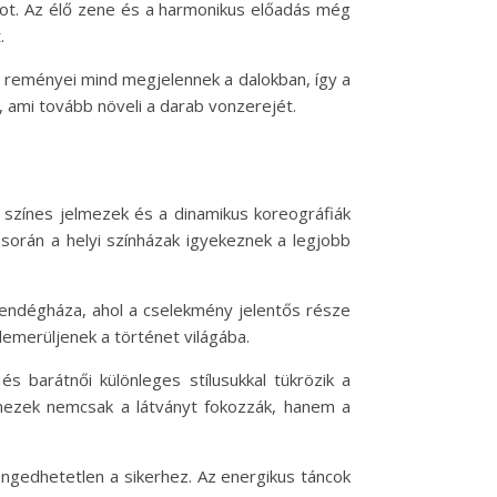
adot. Az élő zene és a harmonikus előadás még
.
és reményei mind megjelennek a dalokban, így a
 ami tovább növeli a darab vonzerejét.
a színes jelmezek és a dinamikus koreográfiák
során a helyi színházak igyekeznek a legjobb
 vendégháza, ahol a cselekmény jelentős része
lemerüljenek a történet világába.
s barátnői különleges stílusukkal tükrözik a
elmezek nemcsak a látványt fokozzák, hanem a
ngedhetetlen a sikerhez. Az energikus táncok