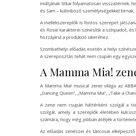
múltjának titkai folyamatosan visszatérnek, hi
és Sam – különböző személyiségekkel bírnak, 
A mellékszereplők is fontos szerepet játszan
és Rosie karakterei színesítik a színpadot, é
hozzájárul a produkció sikeréhez.
Szombathelyi előadás esetén a helyi színész
A szereposztás tehát nem csupán egy egyszerű 
A Mamma Mia! zene
A Mamma Mia! musical zenei világa az ABBA s
„Dancing Queen”, „Mamma Mia”, „Take a Chanc
A zene nem csupán háttérként szolgál a tö
szolgál, amely a szereplők életében kulcss
számára, hogy még jobban átéljék a története
Az előadás zenészei és táncosai elképesztő 