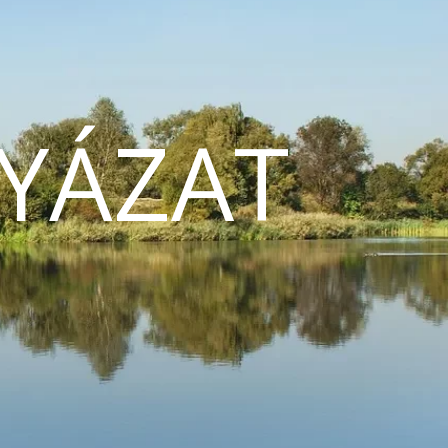
YÁZAT
N