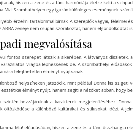
tanak, hiszen a zene és a tánc harmóniája életre kelti a színp
ma Mia! Szombathelyen egy igazán különleges eseménynek számít
lyebb érzelmi tartalommal bírnak. A szereplők vágyai, félelmei 
z ABBA zenéje nem csupán szórakoztat, hanem elgondolkodtat is,
padi megvalósítása
l fontos szerepet játszik a sikerében. A látványos díszletek, 
varázslatos világba léphessenek be. A szombathelyi előadások 
ámára felejthetetlen élményt nyújtsanak.
különböző helyszíneken játszódik, mint például Donna kis szigeti
 esztétikai élményt nyújt, hanem segíti a nézőket abban, hogy be
szintén hozzájárulnak a karakterek megjelenítéséhez. Donna é
rek öltözködése a különböző kultúrákat és stílusokat idézi. A j
Mamma Mia! előadásában, hiszen a zene és a tánc összhangja ele