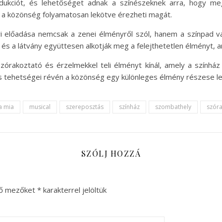
odukciót, és lehetőséget adnak a színészeknek arra, hogy m
y a közönség folyamatosan lekötve érezheti magát.
lőadása nemcsak a zenei élményről szól, hanem a színpad var
és a látvány együttesen alkotják meg a felejthetetlen élményt, a
rakoztató és érzelmekkel teli élményt kínál, amely a színház 
és tehetségei révén a közönség egy különleges élmény részese l
 mia
musical
szereposztás
színház
szombathely
szór
SZÓLJ HOZZÁ
ző mezőket
*
karakterrel jelöltük