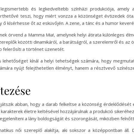
legismertebb és legkedveltebb színházi produkciója, amely a
érthetővé teszi, hogy miért vonzza a közönséget évtizedek óta.
gy ő kísérhesse őt az esküvőjén. A zene, a tánc és a humor keveré
k örvend a Mamma Mia!, amelynek helyi átirata különleges élmé
zereplők közötti dinamikáról, a barátságról, a szerelemről és az ö
felerősíti a történet üzenetét.
s lehetőséget kínál a helyi tehetségek számára, hogy megmut
mára nyújt felejthetetlen élményt, hanem a résztvevő színésze
etezése
tszik abban, hogy a darab felkeltse a közönség érdeklődését é
a karakterek életre keltésével hozzájárulnak a produkció sikeréhe
megjeleníteni a lány boldogságát és szorongását, miközben felnőtté
tikus női szereplő alakítja, aki sokszor a középpontban áll. 