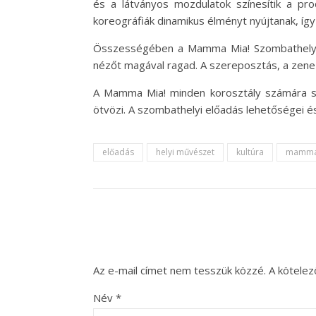
és a látványos mozdulatok színesítik a pr
koreográfiák dinamikus élményt nyújtanak, íg
Összességében a Mamma Mia! Szombathelyi e
nézőt magával ragad. A szereposztás, a zene 
A Mamma Mia! minden korosztály számára szó
ötvözi. A szombathelyi előadás lehetőségei 
előadás
helyi művészet
kultúra
mamma
Az e-mail címet nem tesszük közzé.
A kötele
Név
*