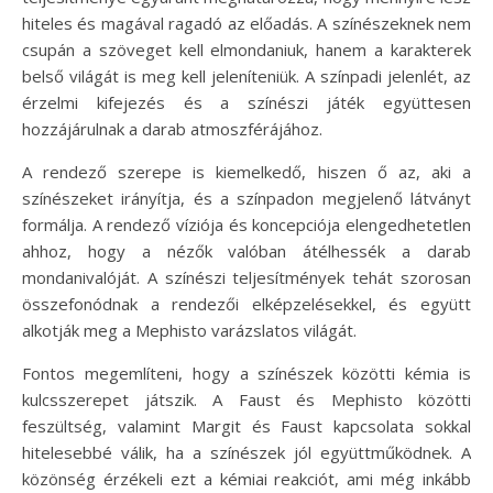
hiteles és magával ragadó az előadás. A színészeknek nem
csupán a szöveget kell elmondaniuk, hanem a karakterek
belső világát is meg kell jeleníteniük. A színpadi jelenlét, az
érzelmi kifejezés és a színészi játék együttesen
hozzájárulnak a darab atmoszférájához.
A rendező szerepe is kiemelkedő, hiszen ő az, aki a
színészeket irányítja, és a színpadon megjelenő látványt
formálja. A rendező víziója és koncepciója elengedhetetlen
ahhoz, hogy a nézők valóban átélhessék a darab
mondanivalóját. A színészi teljesítmények tehát szorosan
összefonódnak a rendezői elképzelésekkel, és együtt
alkotják meg a Mephisto varázslatos világát.
Fontos megemlíteni, hogy a színészek közötti kémia is
kulcsszerepet játszik. A Faust és Mephisto közötti
feszültség, valamint Margit és Faust kapcsolata sokkal
hitelesebbé válik, ha a színészek jól együttműködnek. A
közönség érzékeli ezt a kémiai reakciót, ami még inkább