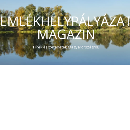
EMLÉKHELYPÁLYÁZA
MAGAZIN
Hírek és történetek Magyarországról.