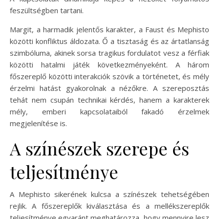
feszültségben tartani.
Margit, a harmadik jelentős karakter, a Faust és Mephisto
közötti konfliktus áldozata. Ő a tisztaság és az ártatlanság
szimbóluma, akinek sorsa tragikus fordulatot vesz a férfiak
közötti hatalmi játék következményeként. A három
főszereplő közötti interakciók szövik a történetet, és mély
érzelmi hatást gyakorolnak a nézőkre. A szereposztás
tehát nem csupán technikai kérdés, hanem a karakterek
mély, emberi kapcsolataiból fakadó érzelmek
megjelenítése is.
A színészek szerepe és
teljesítménye
A Mephisto sikerének kulcsa a színészek tehetségében
rejlik. A főszereplők kiválasztása és a mellékszereplők
teljesítménye egyaránt meghatározza, hogy mennyire lesz