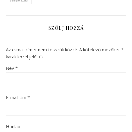
színjátszás
SZÓLJ HOZZÁ
Az e-mail címet nem tesszük közzé.
A kötelező mezőket
*
karakterrel jelöltük
Név
*
E-mail cím
*
Honlap