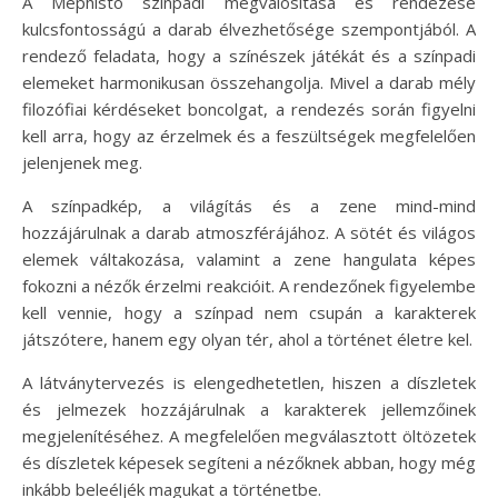
A Mephisto színpadi megvalósítása és rendezése
kulcsfontosságú a darab élvezhetősége szempontjából. A
rendező feladata, hogy a színészek játékát és a színpadi
elemeket harmonikusan összehangolja. Mivel a darab mély
filozófiai kérdéseket boncolgat, a rendezés során figyelni
kell arra, hogy az érzelmek és a feszültségek megfelelően
jelenjenek meg.
A színpadkép, a világítás és a zene mind-mind
hozzájárulnak a darab atmoszférájához. A sötét és világos
elemek váltakozása, valamint a zene hangulata képes
fokozni a nézők érzelmi reakcióit. A rendezőnek figyelembe
kell vennie, hogy a színpad nem csupán a karakterek
játszótere, hanem egy olyan tér, ahol a történet életre kel.
A látványtervezés is elengedhetetlen, hiszen a díszletek
és jelmezek hozzájárulnak a karakterek jellemzőinek
megjelenítéséhez. A megfelelően megválasztott öltözetek
és díszletek képesek segíteni a nézőknek abban, hogy még
inkább beleéljék magukat a történetbe.