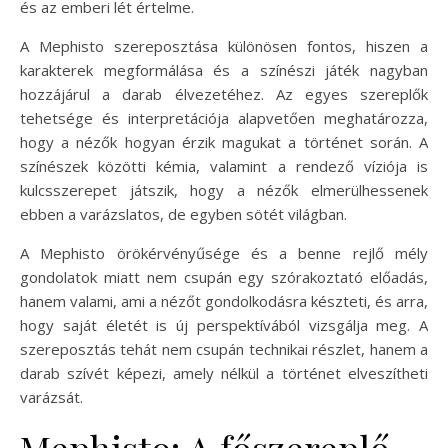
és az emberi lét értelme.
A Mephisto szereposztása különösen fontos, hiszen a
karakterek megformálása és a színészi játék nagyban
hozzájárul a darab élvezetéhez. Az egyes szereplők
tehetsége és interpretációja alapvetően meghatározza,
hogy a nézők hogyan érzik magukat a történet során. A
színészek közötti kémia, valamint a rendező víziója is
kulcsszerepet játszik, hogy a nézők elmerülhessenek
ebben a varázslatos, de egyben sötét világban.
A Mephisto örökérvényűsége és a benne rejlő mély
gondolatok miatt nem csupán egy szórakoztató előadás,
hanem valami, ami a nézőt gondolkodásra készteti, és arra,
hogy saját életét is új perspektívából vizsgálja meg. A
szereposztás tehát nem csupán technikai részlet, hanem a
darab szívét képezi, amely nélkül a történet elveszítheti
varázsát.
Mephisto: A főszereplő