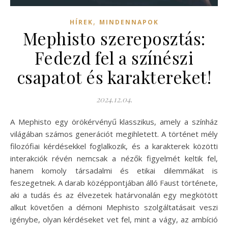
,
HÍREK
MINDENNAPOK
Mephisto szereposztás:
Fedezd fel a színészi
csapatot és karaktereket!
2024.12.04.
A Mephisto egy örökérvényű klasszikus, amely a színház
világában számos generációt megihletett. A történet mély
filozófiai kérdésekkel foglalkozik, és a karakterek közötti
interakciók révén nemcsak a nézők figyelmét keltik fel,
hanem komoly társadalmi és etikai dilemmákat is
feszegetnek. A darab középpontjában álló Faust története,
aki a tudás és az élvezetek határvonalán egy megkötött
alkut követően a démoni Mephisto szolgáltatásait veszi
igénybe, olyan kérdéseket vet fel, mint a vágy, az ambíció