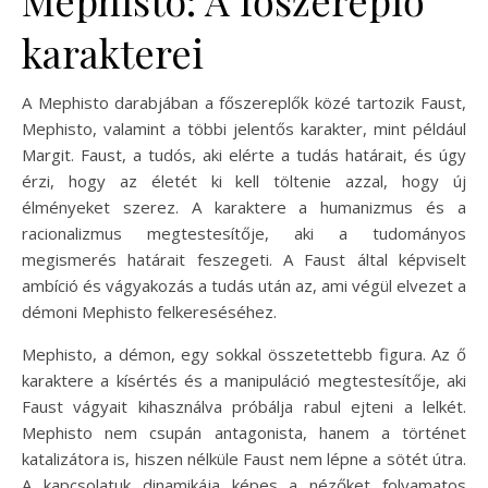
karakterei
A Mephisto darabjában a főszereplők közé tartozik Faust,
Mephisto, valamint a többi jelentős karakter, mint például
Margit. Faust, a tudós, aki elérte a tudás határait, és úgy
érzi, hogy az életét ki kell töltenie azzal, hogy új
élményeket szerez. A karaktere a humanizmus és a
racionalizmus megtestesítője, aki a tudományos
megismerés határait feszegeti. A Faust által képviselt
ambíció és vágyakozás a tudás után az, ami végül elvezet a
démoni Mephisto felkereséséhez.
Mephisto, a démon, egy sokkal összetettebb figura. Az ő
karaktere a kísértés és a manipuláció megtestesítője, aki
Faust vágyait kihasználva próbálja rabul ejteni a lelkét.
Mephisto nem csupán antagonista, hanem a történet
katalizátora is, hiszen nélküle Faust nem lépne a sötét útra.
A kapcsolatuk dinamikája képes a nézőket folyamatos