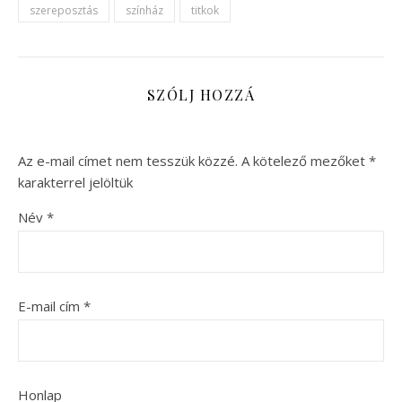
szereposztás
színház
titkok
SZÓLJ HOZZÁ
Az e-mail címet nem tesszük közzé.
A kötelező mezőket
*
karakterrel jelöltük
Név
*
E-mail cím
*
Honlap