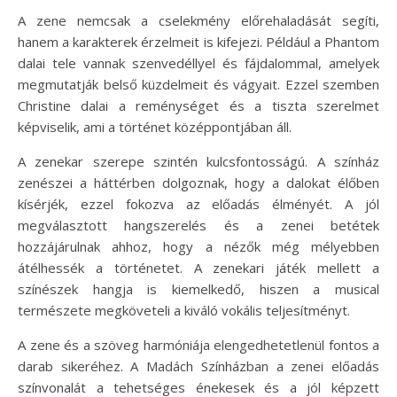
A zene nemcsak a cselekmény előrehaladását segíti,
hanem a karakterek érzelmeit is kifejezi. Például a Phantom
dalai tele vannak szenvedéllyel és fájdalommal, amelyek
megmutatják belső küzdelmeit és vágyait. Ezzel szemben
Christine dalai a reménységet és a tiszta szerelmet
képviselik, ami a történet középpontjában áll.
A zenekar szerepe szintén kulcsfontosságú. A színház
zenészei a háttérben dolgoznak, hogy a dalokat élőben
kísérjék, ezzel fokozva az előadás élményét. A jól
megválasztott hangszerelés és a zenei betétek
hozzájárulnak ahhoz, hogy a nézők még mélyebben
átélhessék a történetet. A zenekari játék mellett a
színészek hangja is kiemelkedő, hiszen a musical
természete megköveteli a kiváló vokális teljesítményt.
A zene és a szöveg harmóniája elengedhetetlenül fontos a
darab sikeréhez. A Madách Színházban a zenei előadás
színvonalát a tehetséges énekesek és a jól képzett