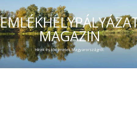
EMLÉKHELYPÁLYÁZA
MAGAZIN
Hírek és történetek Magyarországról.