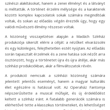
színészi alakításokat, hanem a zenei élményt és a látványt
is méltatták. A történet érzelmi mélysége és a karakterek
közötti komplex kapcsolatok sokak számára megindítóak
voltak, és sokan az előadás végén érezték úgy, hogy egy
valódi művészeti élmény részesei voltak.
A közönség visszajelzései alapján a Madách Színház
produkciója sikerült elérni a célját: a nézőket elvarázsolni
és egy különleges, felejthetetlen estét nyújtani. Az előadás
során tapasztalt érzelmek és a zene hatása sok nézőt arra
ösztönzött, hogy a történetet újra és újra átélje, akár más
színházi produkciókban, akár a filmváltozatok révén.
A produkció nemcsak a színházi közönség számára
jelentett jelentős eseményt, hanem a magyar kulturális
élet egészére is hatással volt. Az Operaház Fantomja
népszerűsítette a musical műfaját, és új érdeklődést
keltett a színház iránt. A fiatalabb generációk számára is
elérhetővé tette a klasszikus történeteket, és lehetőséget