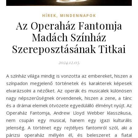
,
HÍREK
MINDENNAPOK
Az Operaház Fantomja
Madách Színház
Szereposztásának Titkai
2024.12.03.
A színház világa mindig is vonzotta az embereket, hiszen a
színpadon megjelenő történetek és karakterek képesek
elvarázsolni a nézőket. Az operák és musicalek különösen
nagy népszerűségnek örvendenek, hiszen a zene, a tánc
és a drámai elemek ötvözete egyedülálló élményt nyújt. Az
Operaház Fantomja, Andrew Lloyd Webber klasszikusa,
nem csupán egy musical, hanem egy igazi kulturális
jelenség. A történet egy rejtélyes fantomról szól, aki a
párizsi operaház mélyén él, és beleszeret a fiatal