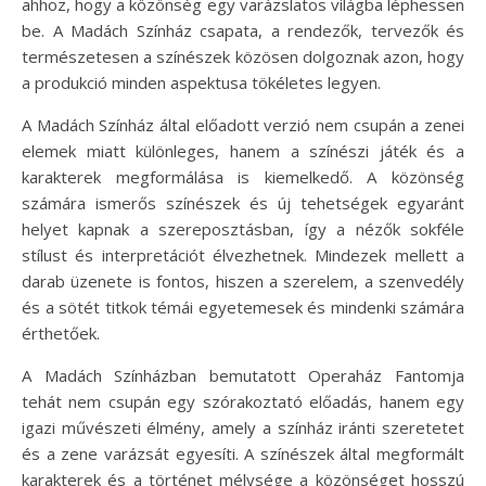
ahhoz, hogy a közönség egy varázslatos világba léphessen
be. A Madách Színház csapata, a rendezők, tervezők és
természetesen a színészek közösen dolgoznak azon, hogy
a produkció minden aspektusa tökéletes legyen.
A Madách Színház által előadott verzió nem csupán a zenei
elemek miatt különleges, hanem a színészi játék és a
karakterek megformálása is kiemelkedő. A közönség
számára ismerős színészek és új tehetségek egyaránt
helyet kapnak a szereposztásban, így a nézők sokféle
stílust és interpretációt élvezhetnek. Mindezek mellett a
darab üzenete is fontos, hiszen a szerelem, a szenvedély
és a sötét titkok témái egyetemesek és mindenki számára
érthetőek.
A Madách Színházban bemutatott Operaház Fantomja
tehát nem csupán egy szórakoztató előadás, hanem egy
igazi művészeti élmény, amely a színház iránti szeretetet
és a zene varázsát egyesíti. A színészek által megformált
karakterek és a történet mélysége a közönséget hosszú