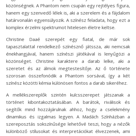
közönségnek. A Phantom nem csupán egy rejtélyes figura,
hanem egy szenvedő lélek is, aki a szerelem és a fájdalom
határvonalán egyensúlyozik. A színész feladata, hogy ezt a
komplex érzelmi spektrumot hitelesen életre keltse.
Christine Daaé szerepét egy fiatal, de már sok
tapasztalattal rendelkező színésznő játssza, aki nemcsak
énekhangjával, hanem színészi játékával is lenyűgözi a
közönséget. Christine karaktere a darab lelke, aki a
szeretet és az álmok megtestesítője. Az ő története
szorosan összefonódik a Phantom sorsával, így a két
színész közötti kémia különösen fontos a darab sikeréhez.
A mellékszereplők szintén kulcsszerepet játszanak a
történet kibontakoztatásában. A barátok, riválisok és
segítők mind hozzájárulnak ahhoz, hogy a cselekmény
dinamikus és izgalmas legyen. A Madách Színházban a
szereposztás sokszínűsége lehetővé teszi, hogy a nézők
különböző stílusokat és interpretációkat élvezzenek, ami