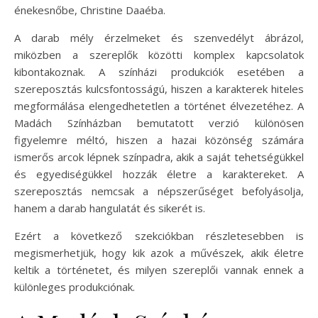
énekesnőbe, Christine Daaéba.
A darab mély érzelmeket és szenvedélyt ábrázol,
miközben a szereplők közötti komplex kapcsolatok
kibontakoznak. A színházi produkciók esetében a
szereposztás kulcsfontosságú, hiszen a karakterek hiteles
megformálása elengedhetetlen a történet élvezetéhez. A
Madách Színházban bemutatott verzió különösen
figyelemre méltó, hiszen a hazai közönség számára
ismerős arcok lépnek színpadra, akik a saját tehetségükkel
és egyediségükkel hozzák életre a karaktereket. A
szereposztás nemcsak a népszerűséget befolyásolja,
hanem a darab hangulatát és sikerét is.
Ezért a következő szekciókban részletesebben is
megismerhetjük, hogy kik azok a művészek, akik életre
keltik a történetet, és milyen szereplői vannak ennek a
különleges produkciónak.