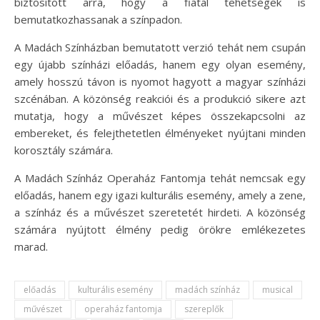
biztosított arra, hogy a fiatal tehetségek is
bemutatkozhassanak a színpadon.
A Madách Színházban bemutatott verzió tehát nem csupán
egy újabb színházi előadás, hanem egy olyan esemény,
amely hosszú távon is nyomot hagyott a magyar színházi
szcénában. A közönség reakciói és a produkció sikere azt
mutatja, hogy a művészet képes összekapcsolni az
embereket, és felejthetetlen élményeket nyújtani minden
korosztály számára.
A Madách Színház Operaház Fantomja tehát nemcsak egy
előadás, hanem egy igazi kulturális esemény, amely a zene,
a színház és a művészet szeretetét hirdeti. A közönség
számára nyújtott élmény pedig örökre emlékezetes
marad.
előadás
kulturális esemény
madách színház
musical
művészet
operaház fantomja
szereplők