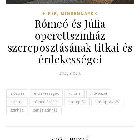
,
HÍREK
MINDENNAPOK
Rómeó és Júlia
operettszínház
szereposztásának titkai és
érdekességei
2024.07.29.
előadás
érdekességek
kultúra
művészet
operett
rómeó és júlia
szereplők
szereposztás
színház
zenés színház
SZÓLJ HOZZÁ