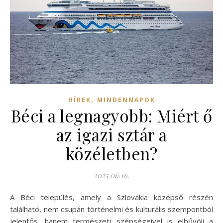
,
HÍREK
MINDENNAPOK
Béci a legnagyobb: Miért ő
az igazi sztár a
közéletben?
2025.06.16.
A Béci település, amely a Szlovákia középső részén
található, nem csupán történelmi és kulturális szempontból
jelentős, hanem természeti szépségeivel is elbűvöli a