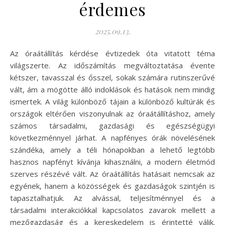
érdemes
2025.09.13.
Az óraátállítás kérdése évtizedek óta vitatott téma
világszerte. Az időszámítás megváltoztatása évente
kétszer, tavasszal és ősszel, sokak számára rutinszerűvé
vált, ám a mögötte álló indoklások és hatások nem mindig
ismertek. A világ különböző tájain a különböző kultúrák és
országok eltérően viszonyulnak az óraátállításhoz, amely
számos társadalmi, gazdasági és egészségügyi
következménnyel járhat. A napfényes órák növelésének
szándéka, amely a téli hónapokban a lehető legtöbb
hasznos napfényt kívánja kihasználni, a modern életmód
szerves részévé vált. Az óraátállítás hatásait nemcsak az
egyének, hanem a közösségek és gazdaságok szintjén is
tapasztalhatjuk. Az alvással, teljesítménnyel és a
társadalmi interakciókkal kapcsolatos zavarok mellett a
mezőgazdaság és a kereskedelem is érintetté válik.