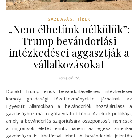
,
GAZDASÁG
HÍREK
„Nem élhetünk nélkülük”:
Trump bevándorlási
intézkedései aggasztják a
vállalkozásokat
2025.06.28.
Donald Trump elnök bevándorlásellenes intézkedései
komoly gazdasági következményekkel járhatnak. Az
Egyesült Államokban a bevándorlók hozzájárulása a
gazdasághoz már régóta vitatott téma. Az elnök politikája,
amely a bevándorlás szigorítására összpontosít, nemcsak
a migránsok életét érinti, hanem az egész amerikai
gazdaságra is kihatással lehet. A bevándorlók jelentős