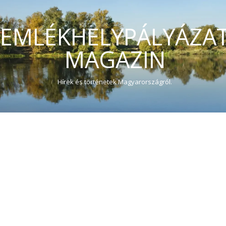
EMLÉKHELYPÁLYÁZA
MAGAZIN
Hírek és történetek Magyarországról.