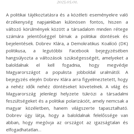
2025.05.01.
A politikai tájékoztatásra és a közéleti eseményekre való
érzékenység napjainkban különösen fontos, hiszen a
változó körülmények között a társadalom minden rétege
számára jelentőséggel bírnak a politikai döntések és
bejelentések. Dobrev Klára, a Demokratikus Koalíció (DK)
politikusa, a legutóbbi Facebook bejegyzésében
hangsúlyozta a változások szükségességét, amelyeket a
baloldalnak el kell fogadnia, hogy megvédje
Magyarországot a populista jobboldal uralmától. A
bejegyzés elején Dobrev Klára arra figyelmeztetett, hogy
a nehéz idők nehéz döntéseket követelnek. A világ és
Magyarország jelenlegi helyzete tükrözi a társadalmi
feszültségeket és a politikai polarizációt, amely nemcsak a
magyar közéletben, hanem világszerte tapasztalható.
Dobrev úgy látja, hogy a baloldalnak felelőssége van
abban, hogy megóvja az országot az igazságtalan és
elfogadhatatlan…