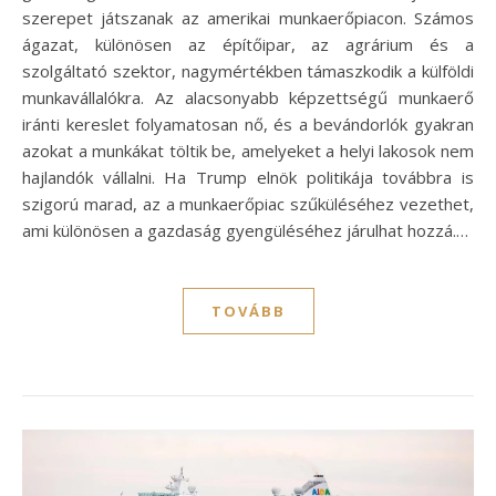
szerepet játszanak az amerikai munkaerőpiacon. Számos
ágazat, különösen az építőipar, az agrárium és a
szolgáltató szektor, nagymértékben támaszkodik a külföldi
munkavállalókra. Az alacsonyabb képzettségű munkaerő
iránti kereslet folyamatosan nő, és a bevándorlók gyakran
azokat a munkákat töltik be, amelyeket a helyi lakosok nem
hajlandók vállalni. Ha Trump elnök politikája továbbra is
szigorú marad, az a munkaerőpiac szűküléséhez vezethet,
ami különösen a gazdaság gyengüléséhez járulhat hozzá.…
TOVÁBB