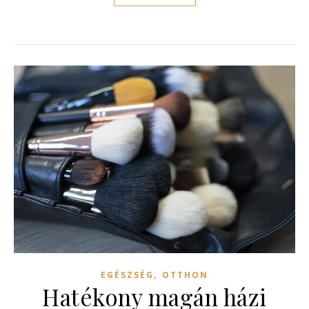
,
EGÉSZSÉG
OTTHON
Hatékony magán házi