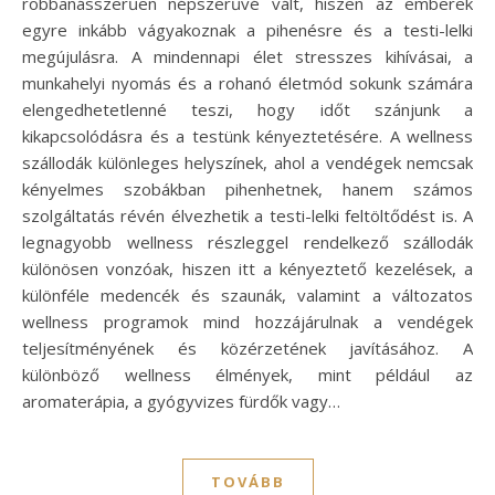
robbanásszerűen népszerűvé vált, hiszen az emberek
egyre inkább vágyakoznak a pihenésre és a testi-lelki
megújulásra. A mindennapi élet stresszes kihívásai, a
munkahelyi nyomás és a rohanó életmód sokunk számára
elengedhetetlenné teszi, hogy időt szánjunk a
kikapcsolódásra és a testünk kényeztetésére. A wellness
szállodák különleges helyszínek, ahol a vendégek nemcsak
kényelmes szobákban pihenhetnek, hanem számos
szolgáltatás révén élvezhetik a testi-lelki feltöltődést is. A
legnagyobb wellness részleggel rendelkező szállodák
különösen vonzóak, hiszen itt a kényeztető kezelések, a
különféle medencék és szaunák, valamint a változatos
wellness programok mind hozzájárulnak a vendégek
teljesítményének és közérzetének javításához. A
különböző wellness élmények, mint például az
aromaterápia, a gyógyvizes fürdők vagy…
TOVÁBB