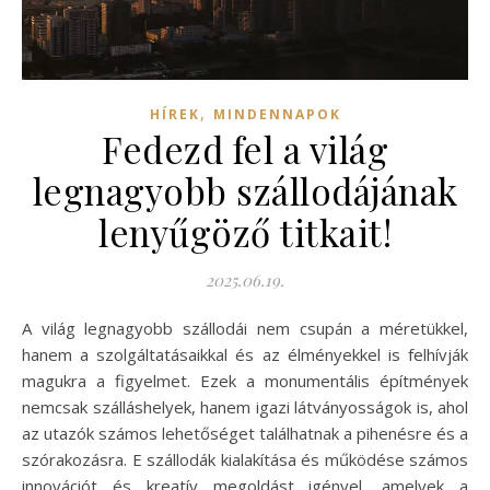
,
HÍREK
MINDENNAPOK
Fedezd fel a világ
legnagyobb szállodájának
lenyűgöző titkait!
2025.06.19.
A világ legnagyobb szállodái nem csupán a méretükkel,
hanem a szolgáltatásaikkal és az élményekkel is felhívják
magukra a figyelmet. Ezek a monumentális építmények
nemcsak szálláshelyek, hanem igazi látványosságok is, ahol
az utazók számos lehetőséget találhatnak a pihenésre és a
szórakozásra. E szállodák kialakítása és működése számos
innovációt és kreatív megoldást igényel, amelyek a