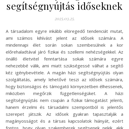
segítségnyújtás időseknek
2025.03.25.
A társadalom egyre inkább elöregedő tendenciát mutat,
ami számos kihívást jelent az idősek számára. A
mindennapi élet során sokan szembesülnek a kor
előrehaladtával járó fizikai és szellemi nehézségekkel. Az
önálló életvitel fenntartása sokak számára egyre
nehezebbé válik, ami miatt szükségessé válhat a segítő
kéz igénybevétele. A magán házi segítségnyújtás olyan
szolgáltatás, amely lehetővé teszi az idősek számára,
hogy biztonságos és támogató környezetben élhessenek,
miközben megőrzik függetlenségüket. A házi
segítségnyújtás nem csupán a fizikai támogatást jelenti,
hanem érzelmi és társadalmi szempontból is jelentős
szerepet játszik. Az idősek gyakran tapasztalják a
magányosságot és a társas kapcsolatok hiányát, ezért
fontos, hogy olyan szakemberek segítsenek nekik, akik