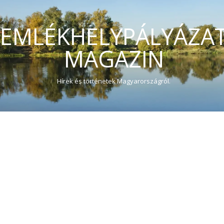
EMLÉKHELYPÁLYÁZA
MAGAZIN
Hírek és történetek Magyarországról.