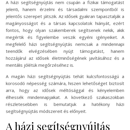
A házi segítségnyújtás nem csupán a fizikai támogatást
jelenti, hanem érzelmi és társadalmi szempontból is
jelentős szerepet játszik. Az idősek gyakran tapasztalják a
magányosságot és a társas kapcsolatok hiányát, ezért
fontos, hogy olyan szakemberek segítsenek nekik, akik
megértik és figyelembe veszik egyéni igényeiket. A
megfelelő házi segítségnyújtás nemcsak a mindennapi
teendők elvégzésében nyújt támogatást, hanem
hozzájárul az idősek életminőségének javításához és a
mentális jólétük megőrzéséhez is.
A magán házi segítségnyújtás tehát kulcsfontosságú a
korosodó népesség számára, hiszen lehetőséget biztosít
arra, hogy az idősek méltósággal és kényelemben
élhessék mindennapjaikat. A következő szakaszokban
részletesebben is bemutatjuk a hatékony házi
segítségnyújtás módszereit és előnyeit.
A házi segítségnyújtás