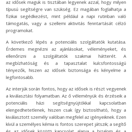
az idősek maguk is tisztában legyenek azzal, hogy milyen
típusú segítségre van szükség. Ez magában foglalhatja a
fizikai segédkezést, mint például a napi rutinban való
támogatás, vagy a szellemi aktivitás fenntartását célzó
programokat.
A következő lépés a potenciális szolgáltatók kutatása.
Érdemes megnézni az ajánlásokat, véleményeket, és
ellenőrizni a szolgáltatók szakmai hátterét. A
megbízhatóság és a tapasztalat kulcsfontosságú
tényezők, hiszen az idősek biztonsága és kényelme a
legfontosabb.
Az interjúk során fontos, hogy az idősek is részt vegyenek
a kiválasztási folyamatban. Az ő véleményük és érzéseik a
potenciális házi segítségnyújtókkal kapcsolatban
elengedhetetlenek, hiszen csak így biztosítható, hogy a
kiválasztott személy valóban megfelel az igényeiknek. Ezen
kívül a személyes kémia is fontos szerepet játszik; a segítő
és az idősek közötti kapcsolat alapja a bizalom és a