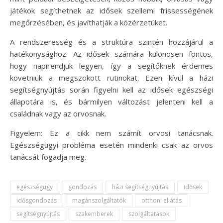
játékok segíthetnek az idősek szellemi frissességének
megőrzésében, és javíthatják a közérzetüket.
A rendszeresség és a struktúra szintén hozzájárul a
hatékonysághoz. Az idősek számára különösen fontos,
hogy napirendjük legyen, így a segítőknek érdemes
követniük a megszokott rutinokat. Ezen kívül a házi
segítségnyújtás során figyelni kell az idősek egészségi
állapotára is, és bármilyen változást jelenteni kell a
családnak vagy az orvosnak.
Figyelem: Ez a cikk nem számít orvosi tanácsnak.
Egészségügyi probléma esetén mindenki csak az orvos
tanácsát fogadja meg.
egészségügy
gondozás
házi segítségnyújtás
idősek
idősgondozás
magánszolgáltatók
otthoni ellátás
segítségnyújtás
szakemberek
szolgáltatások