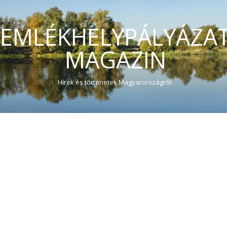
EMLÉKHELYPÁLYÁZA
MAGAZIN
Hírek és történetek Magyarországról.