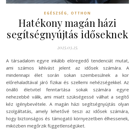
,
EGÉSZSÉG
OTTHON
Hatékony magán házi
segítségnyújtás időseknek
2025.03.25.
A társadalom egyre inkább elöregedő tendenciát mutat,
ami számos kihívást jelent az idősek számára. A
mindennapi élet során sokan szembesülnek a kor
előrehaladtával járó fizikai és szellemi nehézségekkel. Az
önálló életvitel fenntartása sokak számára egyre
nehezebbé válik, ami miatt szükségessé válhat a segítő
kéz igénybevétele. A magán házi segítségnyújtás olyan
szolgáltatás, amely lehetővé teszi az idősek számára,
hogy biztonságos és támogató környezetben élhessenek,
miközben megőrzik függetlenségüket.