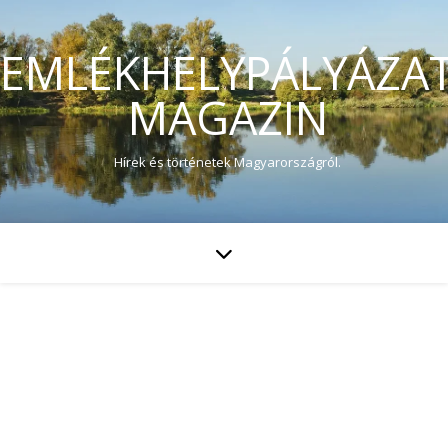
EMLÉKHELYPÁLYÁZA
MAGAZIN
Hírek és történetek Magyarországról.