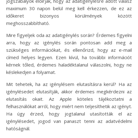
jogszabályok előírják, hogy az adatigénylésre adott válasz
maximum 30 napon belül meg kell érkezzen, de ez az
időkeret bizonyos körülmények között
meghosszabbítható.
Mire figyeljek oda az adatigénylés során? Érdemes figyelni
arra, hogy az igénylés során pontosan add meg a
szükséges információkat, és ellenőrizd, hogy az e-mail
címed helyes legyen. Ezen kívül, ha további információt
kérnek tőled, érdemes haladéktalanul válaszolni, hogy ne
késlekedjen a folyamat.
Mit tehetek, ha az igénylésem elutasításra kerül? Ha az
igénylésedet elutasítják, akkor érdemes megkérdezni az
elutasítás okait. Az Apple köteles tájékoztatni a
felhasználókat arról, hogy miért nem teljesíthetik az igényt.
Ha úgy érzed, hogy jogtalanul utasították el az
igénylésedet, jogod van panaszt tenni az adatvédelmi
hatóságnál.