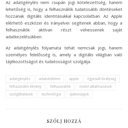
Az adatigénylés nem csupán jogi kötelezettség, hanem
lehetőség is, hogy a felhasználók tudatosabb döntéseket
hozzanak digitális identitásukkal kapcsolatban. Az Apple
elérhető eszközei és irányelvei segítenek abban, hogy a
felhasználók aktívan részt vehessenek saját
adatkezelésükben.
Az adatigénylés folyamata tehát nemcsak jogi, hanem
személyes felelősség is, amely a digitális világban való
tájékozottságot és tudatosságot szolgálja.
adatigénylés
adatvédelem
apple
Egyesült Királyság
felhasználói élmény
felhasználók
mobil alkalmazások
szolgáltatások
technológia
újdonságok
SZÓLJ HOZZÁ