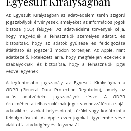
Egyesült Királyságban
Az Egyesült Királyságban az adatvédelem terén szigorú
jogszabályok érvényesek, amelyeket az információs jogok
biztosa (ICO) felügyel. Az adatvédelmi törvények célja,
hogy megvédjék a felhasználók személyes adatait, és
biztosítsák, hogy az adatok gyűjtése és feldolgozása
átlátható és jogszerű módon történjen. Az Apple, mint
adatkezelő, kötelezett arra, hogy megfeleljen ezeknek a
szabályoknak, és biztosítsa, hogy a felhasználók jogai
védve legyenek.
A legfontosabb jogszabály az Egyesült Királyságban a
GDPR (General Data Protection Regulation), amely az
uniós adatvédelmi jogszabályok része. A GDPR
értelmében a felhasználóknak joguk van hozzáférni a saját
adataikhoz, azokat helyesbíteni, törölni vagy korlátozni a
feldolgozásukat. Az Apple ezen jogokat figyelembe véve
alakította ki adatigénylési folyamatát.