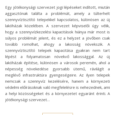
Egy jótékonysági szervezet jogi lépéseket indított, miután
aggasztónak találta a problémát, amely a túlterhelt
szennyvíztisztító telepekkel kapcsolatos, különösen az új
lakóházak közelében. A szervezet képviselői úgy vélik,
hogy a szennyvízkezelési kapacitások hiánya már most is
súlyos problémát jelent, és ez a helyzet a jövőben csak
tovább romolhat, ahogy a lakosság növekszik. A
szennyvíztisztító telepek kapacitása gyakran nem tart
lépést a folyamatosan növekvő lakossággal. Az új
lakóházak építése, különösen a városok peremén, ahol a
népesség növekedése gyorsabb ütemű, rávilágít a
meglévő infrastruktúra gyengeségeire. Az ilyen telepek
nemcsak a szennyvíz kezelésére, hanem a környezeti
védelmi előírásoknak való megfelelésre is nehezednek, ami
a helyi közösségeket és a környezetet egyaránt érinti. A
jótékonysági szervezet…