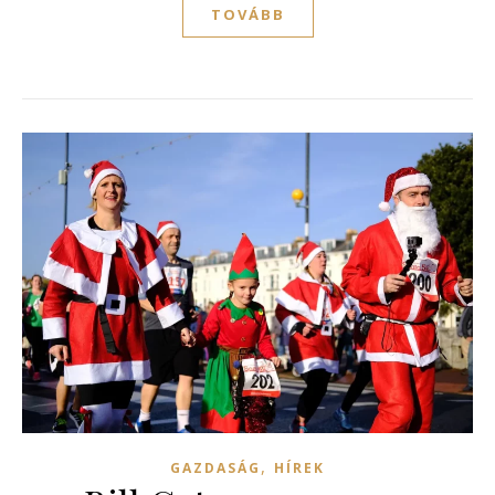
TOVÁBB
,
GAZDASÁG
HÍREK