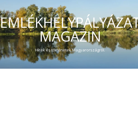
EMLÉKHELYPÁLYÁZA
MAGAZIN
Hírek és történetek Magyarországról.