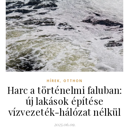
,
HÍREK
OTTHON
Harc a történelmi faluban:
új lakások építése
vízvezeték-hálózat nélkül
2025.06.09.