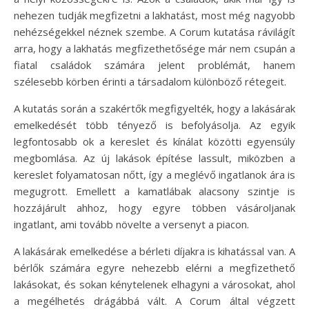
nehezen tudják megfizetni a lakhatást, most még nagyobb
nehézségekkel néznek szembe. A Corum kutatása rávilágít
arra, hogy a lakhatás megfizethetősége már nem csupán a
fiatal családok számára jelent problémát, hanem
szélesebb körben érinti a társadalom különböző rétegeit.
A kutatás során a szakértők megfigyelték, hogy a lakásárak
emelkedését több tényező is befolyásolja. Az egyik
legfontosabb ok a kereslet és kínálat közötti egyensúly
megbomlása. Az új lakások építése lassult, miközben a
kereslet folyamatosan nőtt, így a meglévő ingatlanok ára is
megugrott. Emellett a kamatlábak alacsony szintje is
hozzájárult ahhoz, hogy egyre többen vásároljanak
ingatlant, ami tovább növelte a versenyt a piacon.
A lakásárak emelkedése a bérleti díjakra is kihatással van. A
bérlők számára egyre nehezebb elérni a megfizethető
lakásokat, és sokan kénytelenek elhagyni a városokat, ahol
a megélhetés drágábbá vált. A Corum által végzett