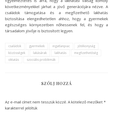
figyelmeztetés is arra, hogy a lakhatási válság komoly
következményekkel járhat a jövő generációjára nézve. A
családok támogatása és a megfizethető lakhatás
biztosítása elengedhetetlen ahhoz, hogy a gyermekek
egészséges környezetben nőhessenek fel, és hogy a
társadalom jövője is biztosított legyen.
családok
gyermekek
ingatlanpiac
jótékonyság
közösségek
lakásárak
lakhatás
megfizethetőség
oktatás
szociális problémák
SZÓLJ HOZZÁ
Az e-mail címet nem tesszük közzé.
A kötelező mezőket
*
karakterrel jelöltük