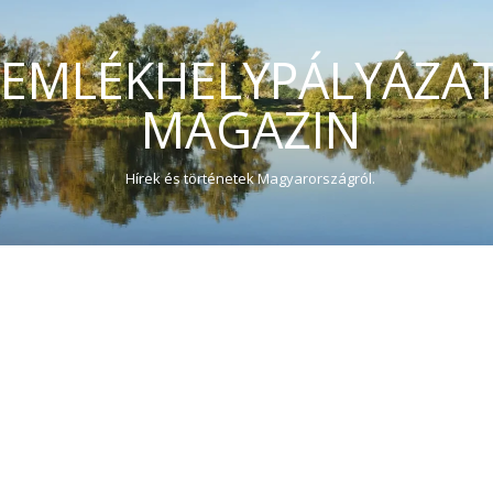
EMLÉKHELYPÁLYÁZA
MAGAZIN
Hírek és történetek Magyarországról.