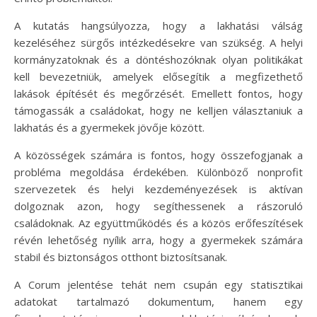
A kutatás hangsúlyozza, hogy a lakhatási válság
kezeléséhez sürgős intézkedésekre van szükség. A helyi
kormányzatoknak és a döntéshozóknak olyan politikákat
kell bevezetniük, amelyek elősegítik a megfizethető
lakások építését és megőrzését. Emellett fontos, hogy
támogassák a családokat, hogy ne kelljen választaniuk a
lakhatás és a gyermekek jövője között.
A közösségek számára is fontos, hogy összefogjanak a
probléma megoldása érdekében. Különböző nonprofit
szervezetek és helyi kezdeményezések is aktívan
dolgoznak azon, hogy segíthessenek a rászoruló
családoknak. Az együttműködés és a közös erőfeszítések
révén lehetőség nyílik arra, hogy a gyermekek számára
stabil és biztonságos otthont biztosítsanak.
A Corum jelentése tehát nem csupán egy statisztikai
adatokat tartalmazó dokumentum, hanem egy