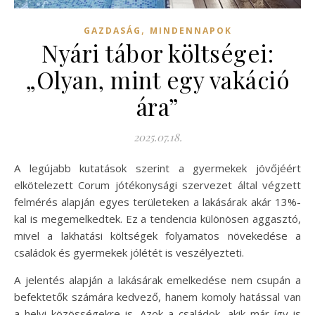
,
GAZDASÁG
MINDENNAPOK
Nyári tábor költségei:
„Olyan, mint egy vakáció
ára”
2025.07.18.
A legújabb kutatások szerint a gyermekek jövőjéért
elkötelezett Corum jótékonysági szervezet által végzett
felmérés alapján egyes területeken a lakásárak akár 13%-
kal is megemelkedtek. Ez a tendencia különösen aggasztó,
mivel a lakhatási költségek folyamatos növekedése a
családok és gyermekek jólétét is veszélyezteti.
A jelentés alapján a lakásárak emelkedése nem csupán a
befektetők számára kedvező, hanem komoly hatással van
a helyi közösségekre is. Azok a családok, akik már így is