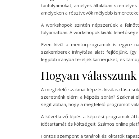
tanfolyamokat, amelyek általában személyes 
amelyeken a résztvevők mélyebb ismereteket
A workshopok szintén népszerűek a felnőtte
folyamatban. A workshopok kiváló lehetőséget 
Ezen kívül a mentorprogramok is egyre na
szakemberek irányítása alatt fejlődjünk, í
legjobb irányba tereljék karrierjüket, és tám
Hogyan válasszunk 
A megfelelő szakmai képzés kiválasztása sok 
szeretnénk elérni a képzés során? Szakmai e
segít abban, hogy a megfelelő programot vála
A következő lépés a képzési programok átte
időtartamát és költségeit. Számos online plat
Fontos szempont a tanárok és oktatók tapaszt