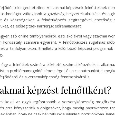
fejlődés elengedhetetlen. A szakmai képzések felnőtteknek n
 technológiai változások, a gazdasági helyzetek alakulása és a g
t és készségeiket. A felnőttképzés segítségével lehetőség n
üket, és elősegítsék karrierjük előrehaladását.
egyen szó online tanfolyamokról, esti iskolákról vagy szakmai wo
 korosztály számára egyaránt. A felnőttképzés rugalmas időbe
ek a tanfolyamokon. Emellett a különböző képzési programok sz
g.
 úgy a felnőttek számára elérhető szakmai képzések is alkalma
itást, a problémamegoldó képességet és a csapatmunkát is megkö
fejlődésről és a versenyképesség fenntartásáról is.
zakmai képzést felnőttként?
yek közül az egyik legfontosabb a versenyképesség megőrzés
dés arra kényszerítik a dolgozókat, hogy mindig naprakészen ta
ek abban, hogy ne csak helytálljunk a jelenlegi pozíciónkban, hane