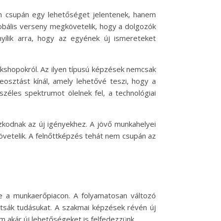
em csupán egy lehetőséget jelentenek, hanem
lobális verseny megkövetelik, hogy a dolgozók
yílik arra, hogy az egyének új ismereteket
rkshopokról. Az ilyen típusú képzések nemcsak
osztást kínál, amely lehetővé teszi, hogy a
éles spektrumot ölelnek fel, a technológiai
zkodnak az új igényekhez. A jövő munkahelyei
vetelik. A felnőttképzés tehát nem csupán az
e a munkaerőpiacon. A folyamatosan változó
rtsák tudásukat. A szakmai képzések révén új
m akár új lehetőségeket is felfedezzünk.