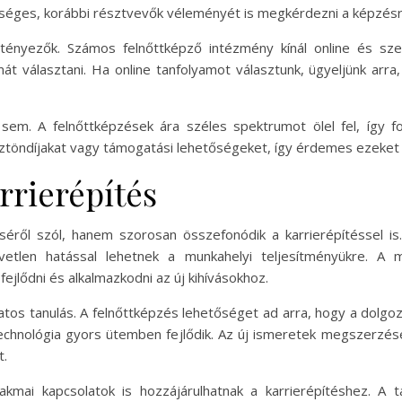
etséges, korábbi résztvevők véleményét is megkérdezni a képzésr
 tényezők. Számos felnőttképző intézmény kínál online és sz
t választani. Ha online tanfolyamot választunk, ügyeljünk arra
sem. A felnőttképzések ára széles spektrumot ölel fel, így 
ztöndíjakat vagy támogatási lehetőségeket, így érdemes ezeket 
rrierépítés
éről szól, hanem szorosan összefonódik a karrierépítéssel i
zvetlen hatással lehetnek a munkahelyi teljesítményükre. A 
fejlődni és alkalmazkodni az új kihívásokhoz.
atos tanulás. A felnőttképzés lehetőséget ad arra, hogy a dolgo
technológia gyors ütemben fejlődik. Az új ismeretek megszerzé
t.
zakmai kapcsolatok is hozzájárulhatnak a karrierépítéshez. 