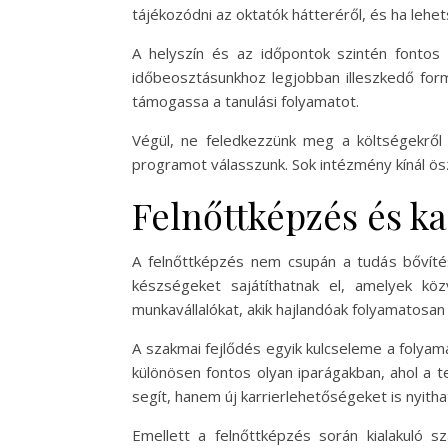
tájékozódni az oktatók hátteréről, és ha leh
A helyszín és az időpontok szintén fontos
időbeosztásunkhoz legjobban illeszkedő formá
támogassa a tanulási folyamatot.
Végül, ne feledkezzünk meg a költségekről 
programot válasszunk. Sok intézmény kínál ös
Felnőttképzés és ka
A felnőttképzés nem csupán a tudás bővítés
készségeket sajátíthatnak el, amelyek kö
munkavállalókat, akik hajlandóak folyamatosan 
A szakmai fejlődés egyik kulcseleme a folyam
különösen fontos olyan iparágakban, ahol a 
segít, hanem új karrierlehetőségeket is nyitha
Emellett a felnőttképzés során kialakuló s