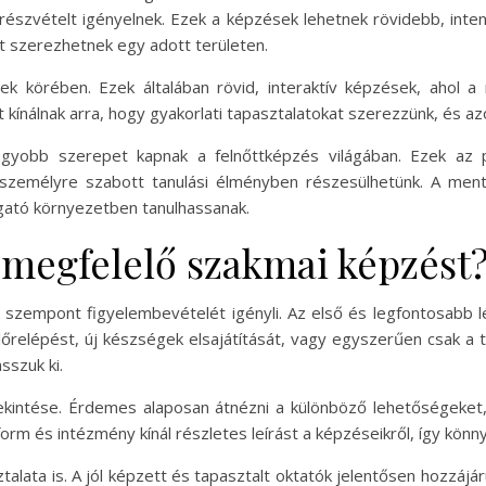
részvételt igényelnek. Ezek a képzések lehetnek rövidebb, int
 szerezhetnek egy adott területen.
k körében. Ezek általában rövid, interaktív képzések, ahol a 
kínálnak arra, hogy gyakorlati tapasztalatokat szerezzünk, és azo
gyobb szerepet kapnak a felnőttképzés világában. Ezek az p
gy személyre szabott tanulási élményben részesülhetünk. A me
ogató környezetben tanulhassanak.
megfelelő szakmai képzést
szempont figyelembevételét igényli. Az első és legfontosabb lép
lőrelépést, új készségek elsajátítását, vagy egyszerűen csak a 
sszuk ki.
kintése. Érdemes alaposan átnézni a különböző lehetőségeket,
form és intézmény kínál részletes leírást a képzéseikről, így kön
alata is. A jól képzett és tapasztalt oktatók jelentősen hozzáj