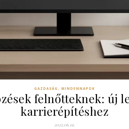
,
GAZDASÁG
MINDENNAPOK
zések felnőtteknek: új l
karrierépítéshez
2025.06.19.