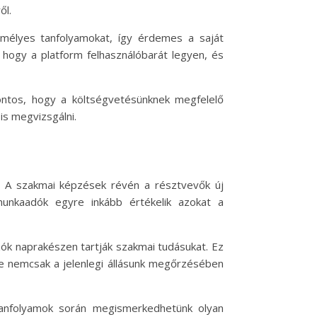
ől.
emélyes tanfolyamokat, így érdemes a saját
, hogy a platform felhasználóbarát legyen, és
fontos, hogy a költségvetésünknek megfelelő
is megvizsgálni.
s. A szakmai képzések révén a résztvevők új
munkaadók egyre inkább értékelik azokat a
zók naprakészen tartják szakmai tudásukat. Ez
se nemcsak a jelenlegi állásunk megőrzésében
A tanfolyamok során megismerkedhetünk olyan