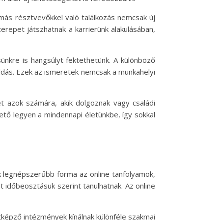
más résztvevőkkel való találkozás nemcsak új
repet játszhatnak a karrierünk alakulásában,
ünkre is hangsúlyt fektethetünk. A különböző
oldás. Ezek az ismeretek nemcsak a munkahelyi
et azok számára, akik dolgoznak vagy családi
hető legyen a mindennapi életünkbe, így sokkal
k legnépszerűbb forma az online tanfolyamok,
 időbeosztásuk szerint tanulhatnak. Az online
ttképző intézmények kínálnak különféle szakmai