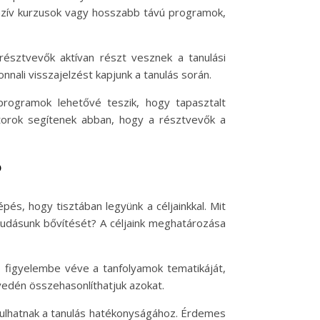
enzív kurzusok vagy hosszabb távú programok,
résztvevők aktívan részt vesznek a tanulási
nnali visszajelzést kapjunk a tanulás során.
rogramok lehetővé teszik, hogy tapasztalt
ntorok segítenek abban, hogy a résztvevők a
?
és, hogy tisztában legyünk a céljainkkal. Mit
tudásunk bővítését? A céljaink meghatározása
 figyelembe véve a tanfolyamok tematikáját,
nyedén összehasonlíthatjuk azokat.
árulhatnak a tanulás hatékonyságához. Érdemes