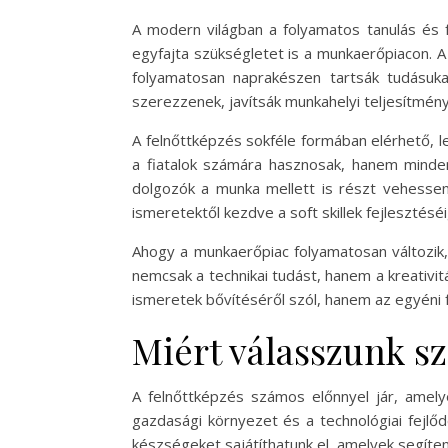
A modern világban a folyamatos tanulás és 
egyfajta szükségletet is a munkaerőpiacon. A
folyamatosan naprakészen tartsák tudásuka
szerezzenek, javítsák munkahelyi teljesítmény
A felnőttképzés sokféle formában elérhető, l
a fiatalok számára hasznosak, hanem minden
dolgozók a munka mellett is részt vehessen
ismeretektől kezdve a soft skillek fejlesztéséi
Ahogy a munkaerőpiac folyamatosan változik,
nemcsak a technikai tudást, hanem a kreativ
ismeretek bővítéséről szól, hanem az egyéni 
Miért válasszunk s
A felnőttképzés számos előnnyel jár, amel
gazdasági környezet és a technológiai fejlő
készségeket sajátíthatunk el, amelyek segíten