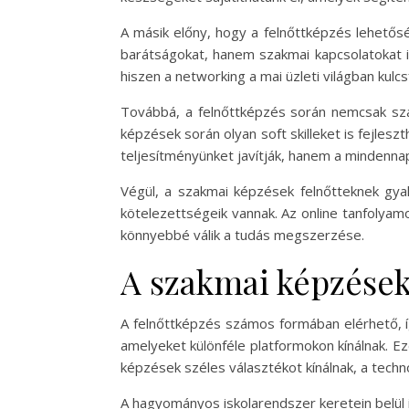
A másik előny, hogy a felnőttképzés lehetős
barátságokat, hanem szakmai kapcsolatokat i
hiszen a networking a mai üzleti világban kulc
Továbbá, a felnőttképzés során nemcsak szak
képzések során olyan soft skilleket is fejle
teljesítményünket javítják, hanem a mindennapi
Végül, a szakmai képzések felnőtteknek gyak
kötelezettségeik vannak. Az online tanfolyamo
könnyebbé válik a tudás megszerzése.
A szakmai képzések
A felnőttképzés számos formában elérhető, í
amelyeket különféle platformokon kínálnak. E
képzések széles választékot kínálnak, a techn
A hagyományos iskolarendszer keretein belül i