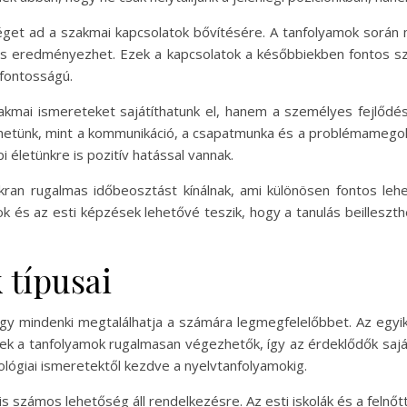
éget ad a szakmai kapcsolatok bővítésére. A tanfolyamok során 
s eredményezhet. Ezek a kapcsolatok a későbbiekben fontos sze
sfontosságú.
mai ismereteket sajátíthatunk el, hanem a személyes fejlődés
szthetünk, mint a kommunikáció, a csapatmunka és a problémameg
 életünkre is pozitív hatással vannak.
ran rugalmas időbeosztást kínálnak, ami különösen fontos leh
k és az esti képzések lehetővé teszik, hogy a tanulás beilleszt
 típusai
gy mindenki megtalálhatja a számára legmegfelelőbbet. Az egyi
zek a tanfolyamok rugalmasan végezhetők, így az érdeklődők saját
ológiai ismeretektől kezdve a nyelvtanfolyamokig.
s számos lehetőség áll rendelkezésre. Az esti iskolák és a felnő