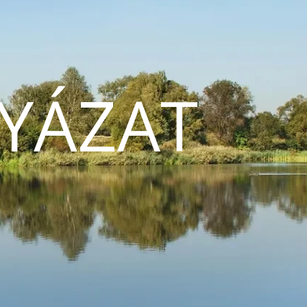
YÁZAT
N