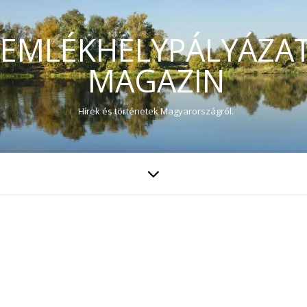
EMLÉKHELYPÁLYÁZA
MAGAZIN
Hírek és történetek Magyarországról.