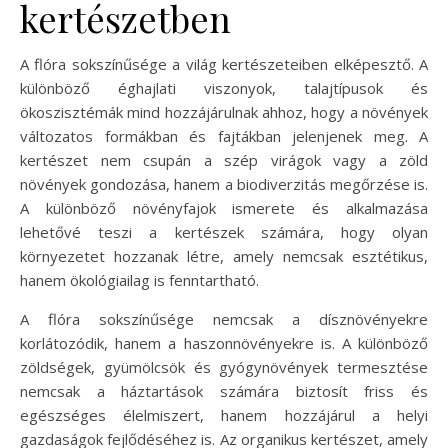
kertészetben
A flóra sokszínűsége a világ kertészeteiben elképesztő. A
különböző éghajlati viszonyok, talajtípusok és
ökoszisztémák mind hozzájárulnak ahhoz, hogy a növények
változatos formákban és fajtákban jelenjenek meg. A
kertészet nem csupán a szép virágok vagy a zöld
növények gondozása, hanem a biodiverzitás megőrzése is.
A különböző növényfajok ismerete és alkalmazása
lehetővé teszi a kertészek számára, hogy olyan
környezetet hozzanak létre, amely nemcsak esztétikus,
hanem ökológiailag is fenntartható.
A flóra sokszínűsége nemcsak a dísznövényekre
korlátozódik, hanem a haszonnövényekre is. A különböző
zöldségek, gyümölcsök és gyógynövények termesztése
nemcsak a háztartások számára biztosít friss és
egészséges élelmiszert, hanem hozzájárul a helyi
gazdaságok fejlődéséhez is. Az organikus kertészet, amely