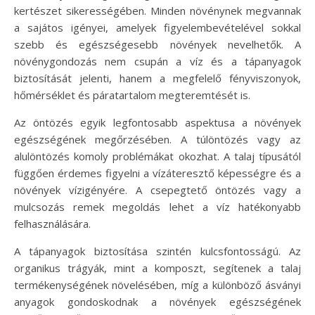
kertészet sikerességében. Minden növénynek megvannak
a sajátos igényei, amelyek figyelembevételével sokkal
szebb és egészségesebb növények nevelhetők. A
növénygondozás nem csupán a víz és a tápanyagok
biztosítását jelenti, hanem a megfelelő fényviszonyok,
hőmérséklet és páratartalom megteremtését is.
Az öntözés egyik legfontosabb aspektusa a növények
egészségének megőrzésében. A túlöntözés vagy az
alulöntözés komoly problémákat okozhat. A talaj típusától
függően érdemes figyelni a vízáteresztő képességre és a
növények vízigényére. A csepegtető öntözés vagy a
mulcsozás remek megoldás lehet a víz hatékonyabb
felhasználására.
A tápanyagok biztosítása szintén kulcsfontosságú. Az
organikus trágyák, mint a komposzt, segítenek a talaj
termékenységének növelésében, míg a különböző ásványi
anyagok gondoskodnak a növények egészségének