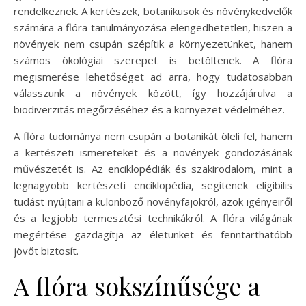
rendelkeznek. A kertészek, botanikusok és növénykedvelők
számára a flóra tanulmányozása elengedhetetlen, hiszen a
növények nem csupán szépítik a környezetünket, hanem
számos ökológiai szerepet is betöltenek. A flóra
megismerése lehetőséget ad arra, hogy tudatosabban
válasszunk a növények között, így hozzájárulva a
biodiverzitás megőrzéséhez és a környezet védelméhez.
A flóra tudománya nem csupán a botanikát öleli fel, hanem
a kertészeti ismereteket és a növények gondozásának
művészetét is. Az enciklopédiák és szakirodalom, mint a
legnagyobb kertészeti enciklopédia, segítenek eligibilis
tudást nyújtani a különböző növényfajokról, azok igényeiről
és a legjobb termesztési technikákról. A flóra világának
megértése gazdagítja az életünket és fenntarthatóbb
jövőt biztosít.
A flóra sokszínűsége a