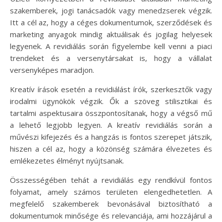
szakemberek, jogi tanácsadók vagy menedzserek végzik.
Itt a cél az, hogy a céges dokumentumok, szerződések és
marketing anyagok mindig aktuálisak és jogilag helyesek
legyenek. A revidiálás során figyelembe kell venni a piaci
trendeket és a versenytársakat is, hogy a vállalat
versenyképes maradjon.
Kreatív írások esetén a revidiálást írók, szerkesztők vagy
irodalmi ügynökök végzik. Ők a szöveg stilisztikai és
tartalmi aspektusaira összpontosítanak, hogy a végső mű
a lehető legjobb legyen. A kreatív revidiálás során a
művészi kifejezés és a hangzás is fontos szerepet játszik,
hiszen a cél az, hogy a közönség számára élvezetes és
emlékezetes élményt nyújtsanak.
Összességében tehát a revidiálás egy rendkívül fontos
folyamat, amely számos területen elengedhetetlen. A
megfelelő szakemberek bevonásával biztosítható a
dokumentumok minősége és relevanciája, ami hozzájárul a