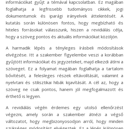
információkat gyűjt a témával kapcsolatban. Ez magában
foglalhatja a legfrissebb tudományos cikkek, jogi
dokumentumok és iparági irányelvek áttekintését. A
kutatás során különösen fontos, hogy megbízható és
hiteles forrásokat válasszunk, hiszen a revidiálás célja,
hogy a szöveg pontos és aktuális információkat közöljön.
A harmadik lépés a tényleges írásbeli módosítások
elvégzése. Itt a szakember figyelembe veszi a korábban
gyűjtött információkat és jegyzeteket, majd elkezdi átírni a
szöveget. Ez a folyamat magában foglalhatja a tartalom
bővítését, a felesleges részek eltávolítását, valamint a
nyelvtani és stilisztikai hibák kijavítását. A cél az, hogy a
szöveg ne csak pontos, hanem jól megfogalmazott és
érthető is legyen.
A revidiálás végén érdemes egy utolsó ellenőrzést
végezni, amely során a szakember átnézi a végső
változatot, hogy megbizonyosodjon arról, hogy minden
szükséges módosítást elvégeztek. Ez a lépés különösen