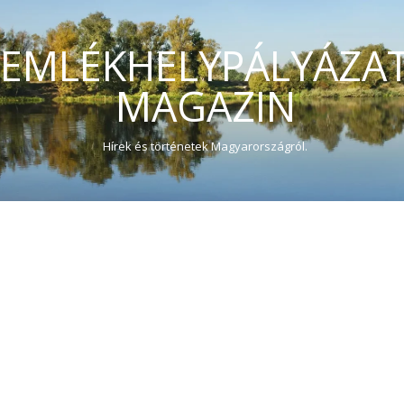
EMLÉKHELYPÁLYÁZA
MAGAZIN
Hírek és történetek Magyarországról.