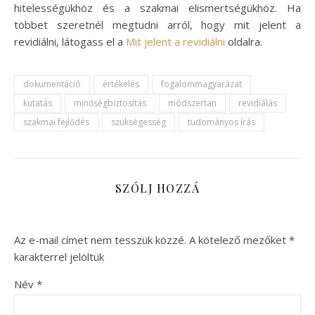
hitelességükhöz és a szakmai elismertségükhöz. Ha
többet szeretnél megtudni arról, hogy mit jelent a
revidiálni, látogass el a
Mit jelent a revidiálni
oldalra.
dokumentáció
értékelés
fogalommagyarázat
kutatás
minőségbiztosítás
módszertan
revidiálás
szakmai fejlődés
szükségesség
tudományos írás
SZÓLJ HOZZÁ
Az e-mail címet nem tesszük közzé.
A kötelező mezőket
*
karakterrel jelöltük
Név
*