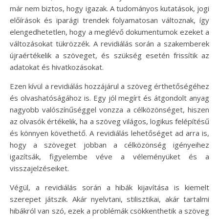
már nem biztos, hogy igazak. A tudományos kutatások, jogi
előírások és iparági trendek folyamatosan változnak, így
elengedhetetlen, hogy a meglévő dokumentumok ezeket a
változásokat tükrözzék. A revidiálás során a szakemberek
újraértékelik a szöveget, és szükség esetén frissítik az
adatokat és hivatkozásokat.
Ezen kívül a revidiálás hozzájárul a szöveg érthetőségéhez
és olvashatóságához is. Egy jól megírt és átgondolt anyag
nagyobb valószínűséggel vonzza a célközönséget, hiszen
az olvasók értékelik, ha a szöveg világos, logikus felépítésű
és könnyen követhető. A revidiálás lehetőséget ad arra is,
hogy a szöveget jobban a célközönség igényeihez
igazítsák, figyelembe véve a véleményüket és a
visszajelzéseiket.
Végül, a revidiálás során a hibák kijavítása is kiemelt
szerepet játszik. Akár nyelvtani, stilisztikai, akár tartalmi
hibákról van szó, ezek a problémák csökkenthetik a szöveg