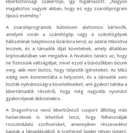
kiberbiztonsági szakértője, így fogalmazott: „Nagyon
magabiztos vagyok abban, hogy ez egy zsarolóprogram
típusú esemény.”
A zsarolóprogramok különösen alattomos kártevők,
amelyek során a számítógép vagy a számítógépek
hálózatának tulajdonosa kizárásra kerül, az adatai titkosítva
lesznek, és a támadók díjat követelnek, amely általában
kriptovalutában van megadva. A hivatalos tanács az, hogy
ne fizessünk váltságdíjat, mivel ezzel a bűnözőkben bízunk
meg, akik nem biztos, hogy teljesítik ígéreteiket. Az M&S
eddig nem kommentálta a helyzetet, és a támadók sem
hozták nyilvánosságra követeléseiket, ami gyakori taktika a
kibertámadók részéről, hogy még nagyobb nyomást
gyakoroljanak áldozataikra.
A DragonForce nevű kiberbűnöző csoport állítólag más
hackereknek is lehetővé teszi, hogy felhasználják
rosszindulatú szoftverüket, amennyiben részesedést
kapnak a támadásokból. A Scattered Spider néven ismert,