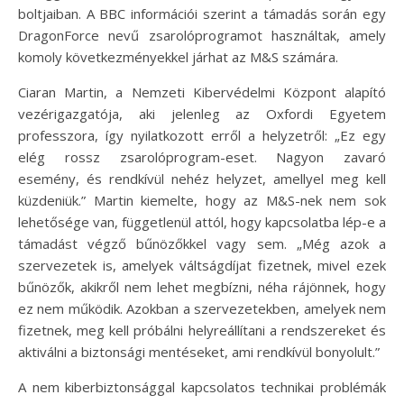
boltjaiban. A BBC információi szerint a támadás során egy
DragonForce nevű zsarolóprogramot használtak, amely
komoly következményekkel járhat az M&S számára.
Ciaran Martin, a Nemzeti Kibervédelmi Központ alapító
vezérigazgatója, aki jelenleg az Oxfordi Egyetem
professzora, így nyilatkozott erről a helyzetről: „Ez egy
elég rossz zsarolóprogram-eset. Nagyon zavaró
esemény, és rendkívül nehéz helyzet, amellyel meg kell
küzdeniük.” Martin kiemelte, hogy az M&S-nek nem sok
lehetősége van, függetlenül attól, hogy kapcsolatba lép-e a
támadást végző bűnözőkkel vagy sem. „Még azok a
szervezetek is, amelyek váltságdíjat fizetnek, mivel ezek
bűnözők, akikről nem lehet megbízni, néha rájönnek, hogy
ez nem működik. Azokban a szervezetekben, amelyek nem
fizetnek, meg kell próbálni helyreállítani a rendszereket és
aktiválni a biztonsági mentéseket, ami rendkívül bonyolult.”
A nem kiberbiztonsággal kapcsolatos technikai problémák