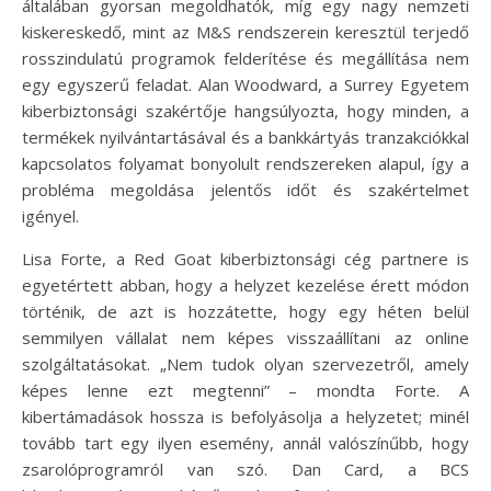
általában gyorsan megoldhatók, míg egy nagy nemzeti
kiskereskedő, mint az M&S rendszerein keresztül terjedő
rosszindulatú programok felderítése és megállítása nem
egy egyszerű feladat. Alan Woodward, a Surrey Egyetem
kiberbiztonsági szakértője hangsúlyozta, hogy minden, a
termékek nyilvántartásával és a bankkártyás tranzakciókkal
kapcsolatos folyamat bonyolult rendszereken alapul, így a
probléma megoldása jelentős időt és szakértelmet
igényel.
Lisa Forte, a Red Goat kiberbiztonsági cég partnere is
egyetértett abban, hogy a helyzet kezelése érett módon
történik, de azt is hozzátette, hogy egy héten belül
semmilyen vállalat nem képes visszaállítani az online
szolgáltatásokat. „Nem tudok olyan szervezetről, amely
képes lenne ezt megtenni” – mondta Forte. A
kibertámadások hossza is befolyásolja a helyzetet; minél
tovább tart egy ilyen esemény, annál valószínűbb, hogy
zsarolóprogramról van szó. Dan Card, a BCS