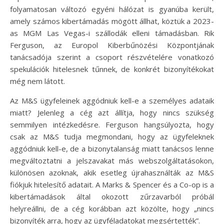
folyamatosan változó egyéni hálózat is gyanúba került,
amely számos kibertámadás mögött állhat, köztük a 2023-
as MGM Las Vegas-i szállodák elleni támadásban. Rik
Ferguson, az Europol Kiberbűnözési Központjának
tanácsadója szerint a csoport részvételére vonatkozó
spekulációk hitelesnek tűnnek, de konkrét bizonyítékokat
még nem látott.
Az M&S ügyfeleinek aggódniuk kell-e a személyes adataik
miatt? Jelenleg a cég azt állítja, hogy nincs szükség
semmilyen intézkedésre. Ferguson hangsúlyozta, hogy
csak az M&S tudja megmondani, hogy az ügyfeleknek
aggódniuk kell-e, de a bizonytalanság miatt tanácsos lenne
megváltoztatni a jelszavakat más webszolgáltatásokon,
különösen azoknak, akik esetleg újrahasználták az M&S
fiókjuk hitelesítő adatait. A Marks & Spencer és a Co-op is a
kibertámadások által okozott zűrzavarból próbál
helyreállni, de a cég korábban azt közölte, hogy „nincs
bizonyíték arra, hogy az ügyféladatokat megsértették”.