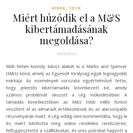
,
HÍREK
TECH
Miért húzódik el a M&S
kibertámadásának
megoldása?
2025.05.13.
Múlt héten komoly káosz alakult ki a Marks and Spencer
(M&S) körül, amely az Egyesült Királyság egyik legnagyobb
márkája. Az események sorozata egyértelművé tette,
hogy jelentős kibertámadás következett be, amely
számos problémát okozott a cég működésében. A
támadás következtében az M&S több millió fontot
veszített el az elmaradt értékesítések és az alacsonyabb
részvényárak miatt. A cég eddig nem kommentálta, hogy ki
és miért bénította meg online rendelési rendszereit,
felfüggesztette a szállításokat, és üres polcokat hagyott a