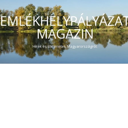
EMLÉKHELYPÁLYÁZA
MAGAZIN
Hírek és történetek Magyarországról.