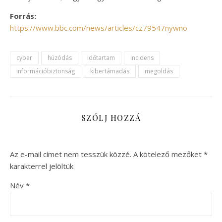
Forrás:
https://www.bbc.com/news/articles/cz79547nywno
cyber
húzódás
időtartam
incidens
információbiztonság
kibertámadás
megoldás
SZÓLJ HOZZÁ
Az e-mail címet nem tesszük közzé.
A kötelező mezőket
*
karakterrel jelöltük
Név
*