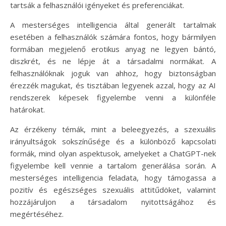
tartsák a felhasználói igényeket és preferenciákat.
A mesterséges intelligencia által generált tartalmak
esetében a felhasználók számára fontos, hogy bármilyen
formában megjelenő erotikus anyag ne legyen bántó,
diszkrét, és ne lépje át a társadalmi normákat. A
felhasználóknak joguk van ahhoz, hogy biztonságban
érezzék magukat, és tisztában legyenek azzal, hogy az AI
rendszerek képesek figyelembe venni a különféle
határokat.
Az érzékeny témák, mint a beleegyezés, a szexuális
irányultságok sokszínűsége és a különböző kapcsolati
formák, mind olyan aspektusok, amelyeket a ChatGPT-nek
figyelembe kell vennie a tartalom generálása során. A
mesterséges intelligencia feladata, hogy támogassa a
pozitív és egészséges szexuális attitűdöket, valamint
hozzájáruljon a társadalom nyitottságához és
megértéséhez.