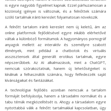
is egyre nagyobb figyelmet kapnak. Ezzel párhuzamosan a
közönség igényei is változnak, és a felnőttek számára
szóló tartalmak iránti kereslet folyamatosan növekszik.
A felnőtt tartalom iránti kereslet nem új keletű, ám az
online platformok fejlődésével egyre inkább elérhetővé
váltak a különböző formátumok. A hagyományos pornográf
anyagok mellett az interaktív és személyre szabott
élmények, mint például a chatbotok és virtuális
asszisztensek által generált erotikus tartalmak, egyre
népszerűbbek. Az AI alkalmazások, mint a ChatGPT,
nemcsak szórakoztatnak, hanem új lehetőségeket is
kínálnak a felhasználók számára, hogy felfedezzék saját
kívánságaikat és fantáziáikat.
A technológiai fejlődés azonban nemcsak a tartalom
formáját befolyásolja, hanem a társadalmi normákat és a
tabu témák megközelítését is. Ahogy a társadalom egyre
nyitottabbá válik a felnőtt tartalmakkal kapcsolatban, úgy