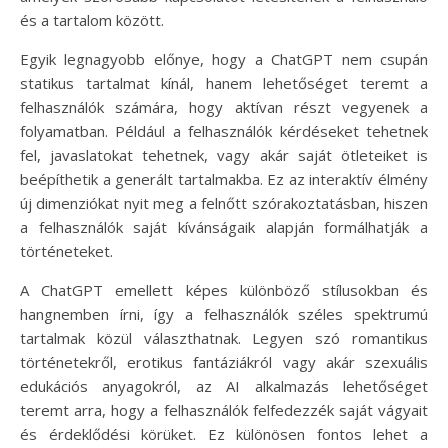
és a tartalom között.
Egyik legnagyobb előnye, hogy a ChatGPT nem csupán
statikus tartalmat kínál, hanem lehetőséget teremt a
felhasználók számára, hogy aktívan részt vegyenek a
folyamatban. Például a felhasználók kérdéseket tehetnek
fel, javaslatokat tehetnek, vagy akár saját ötleteiket is
beépíthetik a generált tartalmakba. Ez az interaktív élmény
új dimenziókat nyit meg a felnőtt szórakoztatásban, hiszen
a felhasználók saját kívánságaik alapján formálhatják a
történeteket.
A ChatGPT emellett képes különböző stílusokban és
hangnemben írni, így a felhasználók széles spektrumú
tartalmak közül választhatnak. Legyen szó romantikus
történetekről, erotikus fantáziákról vagy akár szexuális
edukációs anyagokról, az AI alkalmazás lehetőséget
teremt arra, hogy a felhasználók felfedezzék saját vágyait
és érdeklődési körüket. Ez különösen fontos lehet a