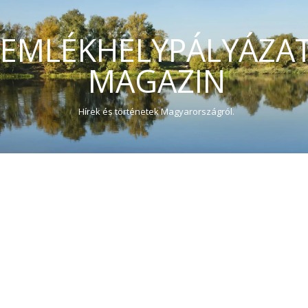
EMLÉKHELYPÁLYÁZA
MAGAZIN
Hírek és történetek Magyarországról.