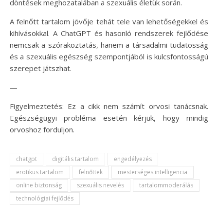
döntések meghozatalában a szexuális életük során.
A felnőtt tartalom jövője tehát tele van lehetőségekkel és
kihívásokkal. A ChatGPT és hasonló rendszerek fejlődése
nemcsak a szórakoztatás, hanem a társadalmi tudatosság
és a szexuális egészség szempontjából is kulcsfontosságú
szerepet játszhat.
—
Figyelmeztetés: Ez a cikk nem számít orvosi tanácsnak.
Egészségügyi probléma esetén kérjük, hogy mindig
orvoshoz forduljon.
chatgpt
digitális tartalom
engedélyezés
erotikus tartalom
felnőttek
mesterséges intelligencia
online biztonság
szexuális nevelés
tartalommoderálás
technológiai fejlődés