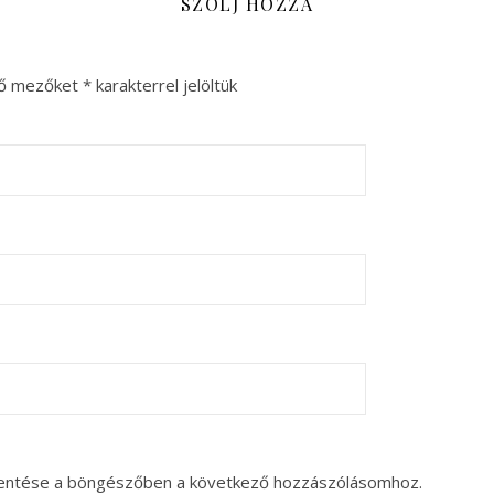
SZÓLJ HOZZÁ
ző mezőket
*
karakterrel jelöltük
entése a böngészőben a következő hozzászólásomhoz.