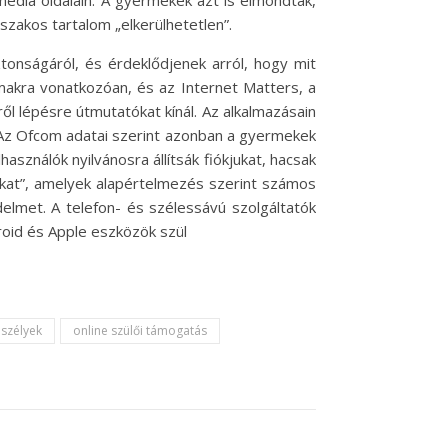
édia oldalain. A gyermekek azt is elmondták,
szakos tartalom „elkerülhetetlen”.
onságáról, és érdeklődjenek arról, hogy mit
almakra vonatkozóan, és az Internet Matters, a
ről lépésre útmutatókat kínál. Az alkalmazásain
. Az Ofcom adatai szerint azonban a gyermekek
asználók nyilvánosra állítsák fiókjukat, hacsak
okat”, amelyek alapértelmezés szerint számos
delmet. A telefon- és szélessávú szolgáltatók
roid és Apple eszközök szül
eszélyek
online szülői támogatás