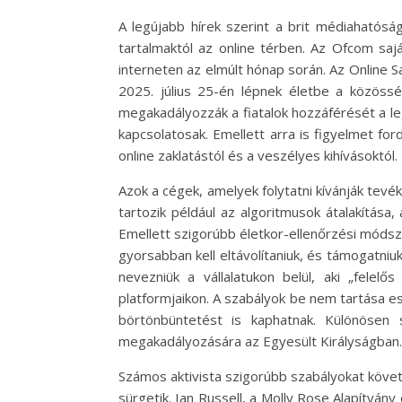
A legújabb hírek szerint a brit médiahatósá
tartalmaktól az online térben. Az Ofcom sajá
interneten az elmúlt hónap során. Az Online
2025. július 25-én lépnek életbe a közössé
megakadályozzák a fiatalok hozzáférését a le
kapcsolatosak. Emellett arra is figyelmet f
online zaklatástól és a veszélyes kihívásoktól.
Azok a cégek, amelyek folytatni kívánják tev
tartozik például az algoritmusok átalakítása
Emellett szigorúbb életkor-ellenőrzési módsze
gyorsabban kell eltávolítaniuk, és támogatniuk
nevezniük a vállalatukon belül, aki „felel
platformjaikon. A szabályok be nem tartása es
börtönbüntetést is kaphatnak. Különösen
megakadályozására az Egyesült Királyságban.
Számos aktivista szigorúbb szabályokat követel
sürgetik. Ian Russell, a Molly Rose Alapítván