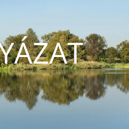
YÁZAT
N