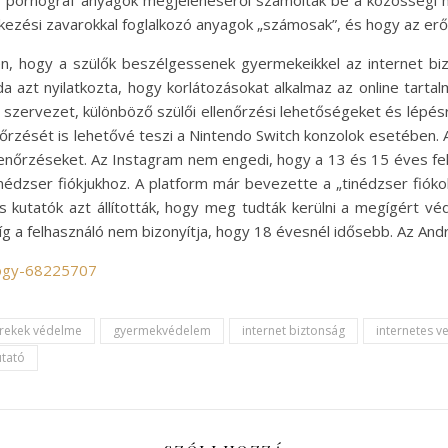
 pornográf anyagok megjelenéséről számoltak be a közösségi m
kezési zavarokkal foglalkozó anyagok „számosak”, és hogy az erő
, hogy a szülők beszélgessenek gyermekeikkel az internet bizt
ada azt nyilatkozta, hogy korlátozásokat alkalmaz az online tart
gi szervezet, különböző szülői ellenőrzési lehetőségeket és lépés
lenőrzését is lehetővé teszi a Nintendo Switch konzolok esetében
llenőrzéseket. Az Instagram nem engedi, hogy a 13 és 15 éves felh
dzser fiókjukhoz. A platform már bevezette a „tinédzser fiók
es kutatók azt állították, hogy meg tudták kerülni a megígért vé
íg a felhasználó nem bizonyítja, hogy 18 évesnél idősebb. Az And
logy-68225707
rekek védelme
gyermekvédelem
internet biztonság
internetes v
utató