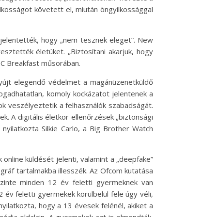
kosságot követett el, miután öngyilkossággal
ijelentették, hogy „nem tesznek eleget”. New
sztették életüket. „Biztosítani akarjuk, hogy
BC Breakfast műsorában.
nyújt elegendő védelmet a magánüzenetküldő
lfogadhatatlan, komoly kockázatot jelentenek a
k veszélyeztetik a felhasználók szabadságát.
k. A digitális életkor ellenőrzések „biztonsági
yilatkozta Silkie Carlo, a Big Brother Watch
online küldését jelenti, valamint a „deepfake”
gráf tartalmakba illesszék. Az Ofcom kutatása
szinte minden 12 év feletti gyermeknek van
év feletti gyermekek körülbelül fele úgy véli,
yilatkozta, hogy a 13 évesek felénél, akiket a