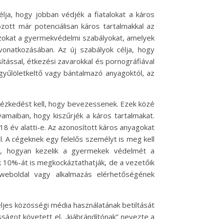
lja, hogy jobban védjék a fiatalokat a káros
ozott már potenciálisan káros tartalmakkal az
azokat a gyermekvédelmi szabályokat, amelyek
vonatkozásában. Az új szabályok célja, hogy
tással, étkezési zavarokkal és pornográfiával
gyűlöletkeltő vagy bántalmazó anyagoktól, az
ntézkedést kell, hogy bevezessenek. Ezek közé
yamaiban, hogy kiszűrjék a káros tartalmakat.
18 év alatti-e. Az azonosított káros anyagokat
al. A cégeknek egy felelős személyt is meg kell
niuk, hogyan kezelik a gyermekek védelmét a
ük 10%-át is megkockáztathatják, de a vezetőik
weboldal vagy alkalmazás elérhetőségének
teljes közösségi média használatának betiltását
sságot követett el, „kiábrándítónak” nevezte a