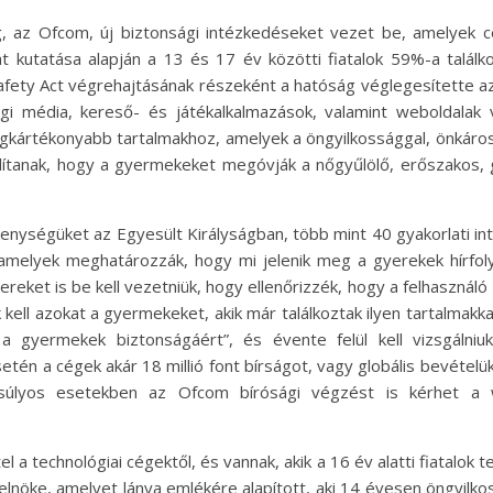
g, az Ofcom, új biztonsági intézkedéseket vezet be, amelyek cé
t kutatása alapján a 13 és 17 év közötti fiatalok 59%-a találk
 Safety Act végrehajtásának részeként a hatóság véglegesítette 
gi média, kereső- és játékalkalmazások, valamint weboldalak 
gkártékonyabb tartalmakhoz, amelyek a öngyilkossággal, önkárosí
ordítanak, hogy a gyermekeket megóvják a nőgyűlölő, erőszakos, 
ékenységüket az Egyesült Királyságban, több mint 40 gyakorlati i
, amelyek meghatározzák, hogy mi jelenik meg a gyerekek hírfol
reket is be kell vezetniük, hogy ellenőrizzék, hogy a felhasználó 
 kell azokat a gyermekeket, akik már találkoztak ilyen tartalmakk
ős a gyermekek biztonságáért”, és évente felül kell vizsgál
etén a cégek akár 18 millió font bírságot, vagy globális bevétel
 súlyos esetekben az Ofcom bírósági végzést is kérhet a 
 a technológiai cégektől, és vannak, akik a 16 év alatti fiatalok 
y elnöke, amelyet lánya emlékére alapított, aki 14 évesen öngyilko