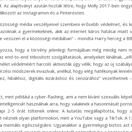
 Az alapítványt azután hozták létre, hogy Molly 2017-ben öngyil
lálkozott az Instagramon és a Pinteresten.
közösségi média veszélyeivel szembeni erősebb védelmet, és k
 azoknak a gyermekeknek, akik az internet káros hatásai miatt ve
ne vesszen el a közösségi médiában” – mondta Harry herceg a B
yozza, hogy a törvény jelenlegi formájában még mindig nem 
z end-to-end titkosított szolgáltatások, amelyeket kínálnak, „e
et védelméért harcoló aktivisták úgy vélik, hogy az új szabályo
nőrzési módszerek invazívak, anélkül, hogy elég hatékonyak lennéne
hibákhoz, digitális kizáráshoz és cenzúrához” vezethetnek – n
, mint például a cyber-flashing, ami a nem kívánt szexuális képek 
telligenciát használnak arra, hogy valakinek a hasonmását porno
pi 2-5 órát töltenek online. A kutatás megállapította, hogy 
t néznek olyan platformokon, mint a YouTube vagy a TikTok. A 12 
 a mentális egészségükre. Ugyanakkor a gyermekjogi biztos azt n