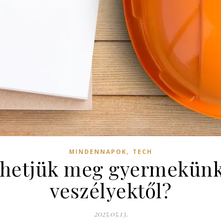
,
MINDENNAPOK
TECH
hetjük meg gyermekünke
veszélyektől?
2025.05.13.