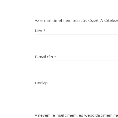
Az e-mail címet nem tesszük közzé.
A kötele
Név
*
E-mail cím
*
Honlap
A nevem, e-mail címem, és weboldalcímem m