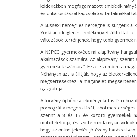
kódexekben megfogalmazott ambíciók hiányát.
és önkárosítással kapcsolatos tartalmakkal ta
A Sussexi herceg és hercegné is sürgetik a 
Yorkban ideiglenes emlékművet állítottak fel
változások történjenek, hogy több gyermek 
A NSPCC gyermekvédelmi alapítvány hangsúl
alkalmazások számára. Az alapítvány szerint a
gyermekek számára”. Ezzel szemben a magánél
Néhányan azt is állítják, hogy az életkor-elle
megsértésekhez, a magánélet megsértéséhez, 
igazgatója.
A törvény új bűncselekményeket is létrehozott
pornográfia megosztását, ahol mesterséges in
szerint a 8 és 17 év közötti gyermekek na
mobiltelefonja, és szinte mindannyian videóka
hogy az online jelenlét jótékony hatással van