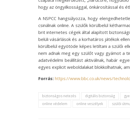
csapata megkérdezett, „hardcore, nőgyűlölő”
hogy az öngyilkossággal, önkárosítással és ét
A NSPCC hangsúlyozza, hogy elengedhetetlen
csinálnak online. A szülők körülbelül kétharm
brit internetes cégek által alapított biztonsá
belüli vásárlások és a korhatáros játékok el
körülbelül egyötöde képes letiltani a szülői e
nem adnak meg egy szülőt vagy gyámot a tiné
adatvédelmi beállítást aktiválnak, habár egy
egyes explicit weboldalakat blokkolhatnak, am
Forrás:
https://www.bbc.co.uk/news/techno
biztonságos netezés
digitális biztonság
gye
online védelem
online veszélyek
szülői útm