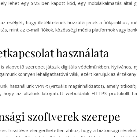
ly lehet egy SMS-ben kapott kód, egy mobilalkalmazás által g
az esélyét, hogy illetéktelenek hozzáférjenek a fiókjainkhoz, m
ás, mint az e-mail fiókok, közösségi média platformok vagy banki
etkapcsolat használata
s alapvető szerepet játszik digitális védelmünkben. Nyilvános, n
galmunk könnyen lehallgathatóvá válik, ezért kerüljük az érzéken
unk, használjunk VPN-t (virtuális magánhálózatot), amely titkosí
zük, hogy az általunk látogatott weboldalak HTTPS protokollt ha
onsági szoftverek szerepe
res frissítése elengedhetetlen ahhoz, hogy a biztonsági réseket 