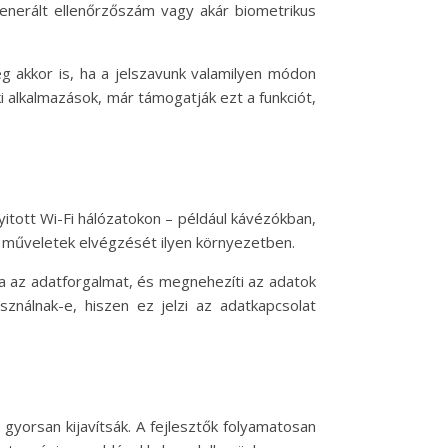
enerált ellenőrzőszám vagy akár biometrikus
ég akkor is, ha a jelszavunk valamilyen módon
 alkalmazások, már támogatják ezt a funkciót,
yitott Wi-Fi hálózatokon – például kávézókban,
y műveletek elvégzését ilyen környezetben.
tja az adatforgalmat, és megnehezíti az adatok
sználnak-e, hiszen ez jelzi az adatkapcsolat
gyorsan kijavítsák. A fejlesztők folyamatosan