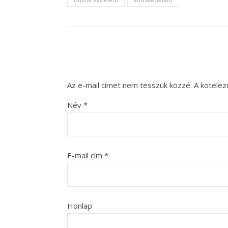
Az e-mail címet nem tesszük közzé.
A kötele
Név
*
E-mail cím
*
Honlap