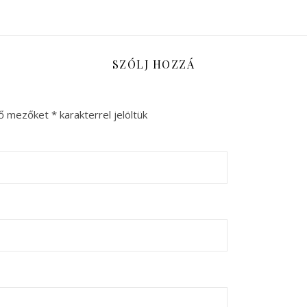
SZÓLJ HOZZÁ
ző mezőket
*
karakterrel jelöltük