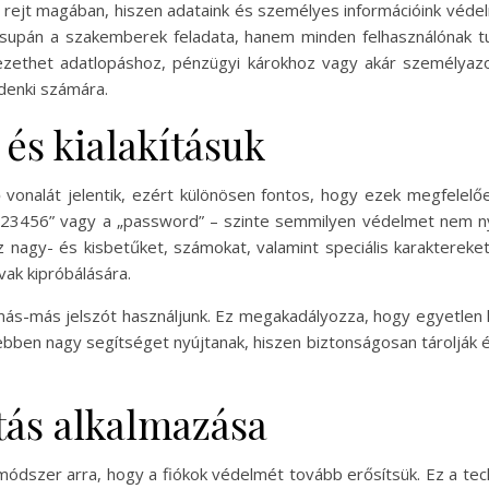
 rejt magában, hiszen adataink és személyes információink védel
pán a szakemberek feladata, hanem minden felhasználónak tud
zethet adatlopáshoz, pénzügyi károkhoz vagy akár személyazon
ndenki számára.
 és kialakításuk
ő vonalát jelentik, ezért különösen fontos, hogy ezek megfele
 „123456” vagy a „password” – szinte semmilyen védelmet nem nyú
z nagy- és kisbetűket, számokat, valamint speciális karaktereke
vak kipróbálására.
más-más jelszót használjunk. Ez megakadályozza, hogy egyetlen k
bben nagy segítséget nyújtanak, hiszen biztonságosan tárolják és
tás alkalmazása
ódszer arra, hogy a fiókok védelmét tovább erősítsük. Ez a tech