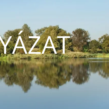
YÁZAT
N