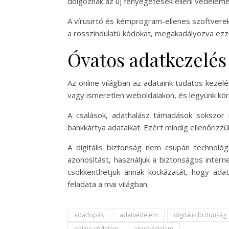
dolgoznak az új fenyegetések elleni védelemen
A vírusirtó és kémprogram-ellenes szoftverek
a rosszindulatú kódokat, megakadályozva ezz
Óvatos adatkezelés
Az online világban az adataink tudatos kezel
vagy ismeretlen weboldalakon, és legyünk kör
A csalások, adathalász támadások sokszor
bankkártya adataikat. Ezért mindig ellenőrizzü
A digitális biztonság nem csupán technológ
azonosítást, használjuk a biztonságos intern
csökkenthetjük annak kockázatát, hogy adata
feladata a mai világban.
adatlopás
adatvédelem
digitális biztonság
online védelem
vírusvédelem