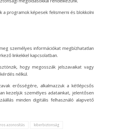
biztonsági megoldásokkal rendelkezünk.
k a programok képesek felismerni és blokkolni
nk meg személyes információkat megbízhatatlan
kező linkekkel kapcsolatban.
ztönzik, hogy megosszák jelszavaikat vagy
kérdés nélkül.
szavak erősségére, alkalmazzuk a kétlépcsős
san kezeljük személyes adatainkat, jelentősen
áállás minden digitális felhasználó alapvető
oros azonosítás
kiberbiztonság