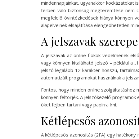
mindennapjainkat, ugyanakkor kockázatokat is
térben való biztonság megteremtése nem csu
megfelelő óvintézkedések hiánya könnyen ve
alapelveinek elsajátítása elengedhetetlen mi
A jelszavak szerepe
A jelszavak az online fiókok védelmének els
vagy könnyen kitalálható jelszó – például a
jelszó legalább 12 karakter hosszú, tartalma
automatizált programokat használnak a jelsza
Fontos, hogy minden online szolgáltatáshoz 
könnyen feltörjék. A jelszókezelő programok e
őket fejben tartani vagy papírra írni.
Kétlépcsős azonosí
A kétlépcsős azonosítás (2FA) egy hatékony m