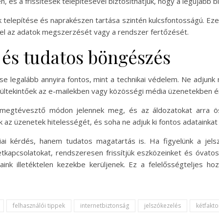
, és a frissítések telepítésével biztosíthatjuk, hogy a legújabb 
 telepítése és naprakészen tartása szintén kulcsfontosságú. Eze
el az adatok megszerzését vagy a rendszer fertőzését.
 és tudatos böngészés
ése legalább annyira fontos, mint a technikai védelem. Ne adju
ültekintőek az e-mailekben vagy közösségi média üzenetekben ér
 megtévesztő módon jelennek meg, és az áldozatokat arra ös
k az üzenetek hitelességét, és soha ne adjuk ki fontos adatainkat 
iai kérdés, hanem tudatos magatartás is. Ha figyelünk a jel
etkapcsolatokat, rendszeresen frissítjük eszközeinket és óvato
ink illetéktelen kezekbe kerüljenek. Ez a felelősségteljes hozz
felhasználói tippek
internetbiztonság
jelszókezelés
kétfakt