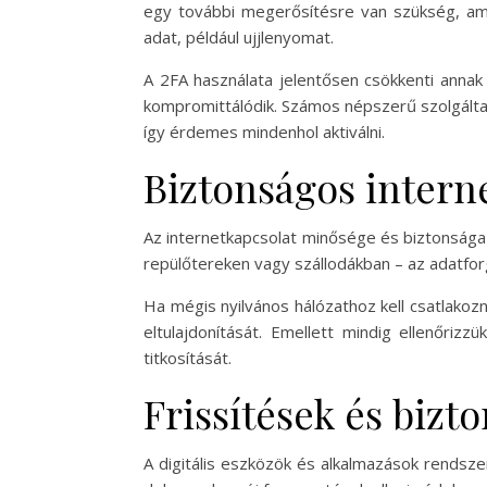
egy további megerősítésre van szükség, ame
adat, például ujjlenyomat.
A 2FA használata jelentősen csökkenti annak 
kompromittálódik. Számos népszerű szolgáltat
így érdemes mindenhol aktiválni.
Biztonságos intern
Az internetkapcsolat minősége és biztonsága i
repülőtereken vagy szállodákban – az adatfor
Ha mégis nyilvános hálózathoz kell csatlakozn
eltulajdonítását. Emellett mindig ellenőriz
titkosítását.
Frissítések és bizt
A digitális eszközök és alkalmazások rendsze