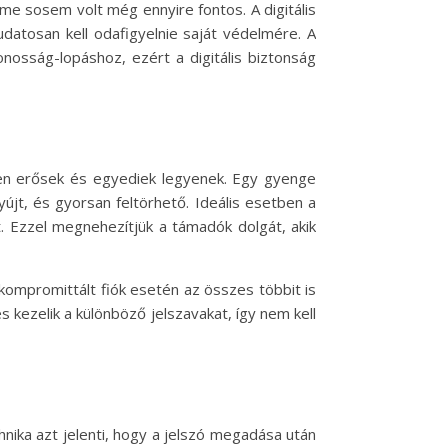
me sosem volt még ennyire fontos. A digitális
atosan kell odafigyelnie saját védelmére. A
osság-lopáshoz, ezért a digitális biztonság
lően erősek és egyediek legyenek. Egy gyenge
jt, és gyorsan feltörhető. Ideális esetben a
t. Ezzel megnehezítjük a támadók dolgát, akik
ompromittált fiók esetén az összes többit is
 kezelik a különböző jelszavakat, így nem kell
nika azt jelenti, hogy a jelszó megadása után