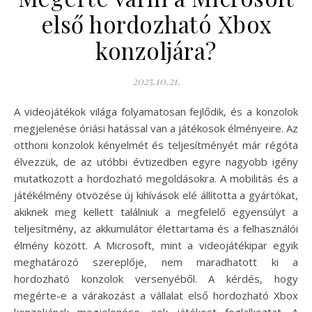
első hordozható Xbox
konzoljára?
2025.10.21.
A videojátékok világa folyamatosan fejlődik, és a konzolok
megjelenése óriási hatással van a játékosok élményeire. Az
otthoni konzolok kényelmét és teljesítményét már régóta
élvezzük, de az utóbbi évtizedben egyre nagyobb igény
mutatkozott a hordozható megoldásokra. A mobilitás és a
játékélmény ötvözése új kihívások elé állította a gyártókat,
akiknek meg kellett találniuk a megfelelő egyensúlyt a
teljesítmény, az akkumulátor élettartama és a felhasználói
élmény között. A Microsoft, mint a videojátékipar egyik
meghatározó szereplője, nem maradhatott ki a
hordozható konzolok versenyéből. A kérdés, hogy
megérte-e a várakozást a vállalat első hordozható Xbox
konzoljának megjelenése, sok játékost foglalkoztat. A