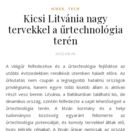
,
HÍREK
TECH
Kicsi Litvánia nagy
tervekkel a űrtechnológia
terén
2025.09.16.
A világűr felfedezése és a űrtechnológia fejlődése az
utóbbi évtizedekben rendkívüli ütemben haladt előre. Az
űrkutatás nem csupán a legnagyobb hatalmú országok
privilégiuma, hanem egyre több kisebb állam is aktívan
részt vesz benne. Litvánia, a Baltikumban található kis, de
dinamikus ország, szintén felfedezte a saját lehetőségeit a
űrtechnológia terén. A litván kormány és a helyi
tudományos közösség egyaránt felismerte az
űrtechnológia potenciálját, és komoly tervekkel álltak elő,
hogy elérjék céljaikat. A litván űripar nemcsak az ország