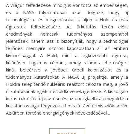
A világűr felfedezése mindig is vonzotta az emberiséget,
és a NASA folyamatosan azon dolgozik, hogy új
technológiákat és megoldásokat találjon a Hold és más
égitestek felfedezésére. Az űrkutatás terén elért
eredmények nemcsak tudományos szempontból
jelentősek, hanem azt is bizonyítják, hogy a technológiai
fejlődés mennyire szoros kapcsolatban áll az emberi
kíváncsisággal. A Hold, mint a legközelebbi égitest,
különösen izgalmas célpont, amely számos lehetőséget
kínál, beleértve a jövőbeli űrbeli kolonizációt és a
tudományos kutatásokat. A NASA új projektje, amely a
Holdra telepítendő nukleáris reaktort célozza meg, a jövő
űrkutatásának egyik mérföldkövének ígérkezik. A kiszolgáló
infrastruktúrák fejlesztése és az energiaellátás megoldása
kulcsfontosságú tényezők a hosszú távú űrmissziók során.
Az űrben történő energiaigények növekedésével…