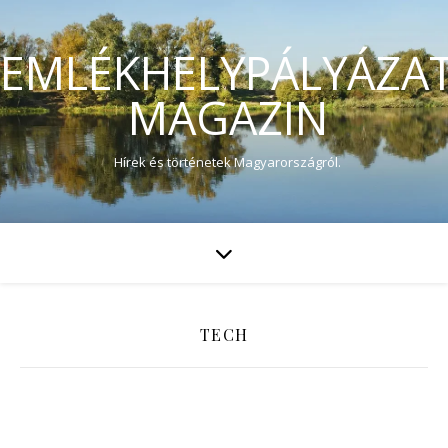
EMLÉKHELYPÁLYÁZA
MAGAZIN
Hírek és történetek Magyarországról.
TECH