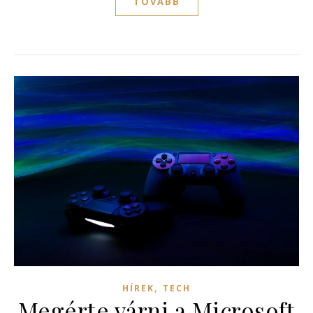
TOVÁBB
,
HÍREK
TECH
Megérte várni a Microsoft