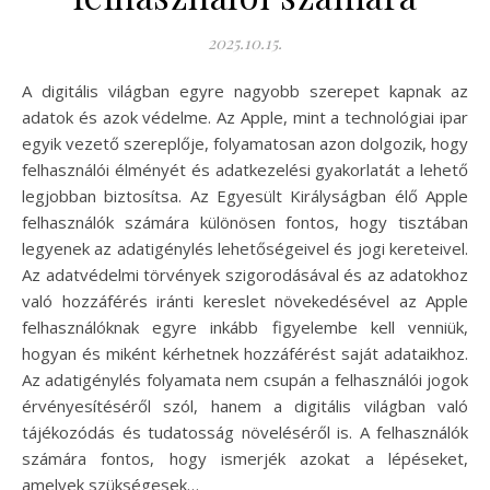
2025.10.15.
A digitális világban egyre nagyobb szerepet kapnak az
adatok és azok védelme. Az Apple, mint a technológiai ipar
egyik vezető szereplője, folyamatosan azon dolgozik, hogy
felhasználói élményét és adatkezelési gyakorlatát a lehető
legjobban biztosítsa. Az Egyesült Királyságban élő Apple
felhasználók számára különösen fontos, hogy tisztában
legyenek az adatigénylés lehetőségeivel és jogi kereteivel.
Az adatvédelmi törvények szigorodásával és az adatokhoz
való hozzáférés iránti kereslet növekedésével az Apple
felhasználóknak egyre inkább figyelembe kell venniük,
hogyan és miként kérhetnek hozzáférést saját adataikhoz.
Az adatigénylés folyamata nem csupán a felhasználói jogok
érvényesítéséről szól, hanem a digitális világban való
tájékozódás és tudatosság növeléséről is. A felhasználók
számára fontos, hogy ismerjék azokat a lépéseket,
amelyek szükségesek…