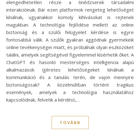
elengedhetetlen része a tinédzserek társadalmi
interakcióinak. Bár ezen platformok rengeteg lehetőséget
kínálnak, ugyanakkor komoly kihívásokat is rejtenek
magukban. A technológia fejlődése mellett az online
biztonság és a szülői felügyelet kérdése is egyre
fontosabbá válik. A szülők gyakran aggódnak gyermekeik
online tevékenységei miatt, és próbálnak olyan eszközöket
találni, amelyek segítségével figyelemmel kísérhetik őket. A
ChatGPT és hasonló mesterséges intelligencia alapú
alkalmazások ígéretes lehetőségeket kínálnak a
kommunikáció és a tanulás terén, de vajon mennyire
biztonságosak? A közelmúltban történt tragikus
események, amelyek a technológia használatához
kapcsolódnak, felvetik a kérdést,…
TOVÁBB