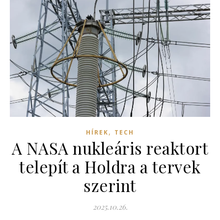
,
HÍREK
TECH
A NASA nukleáris reaktort
telepít a Holdra a tervek
szerint
2025.10.26.