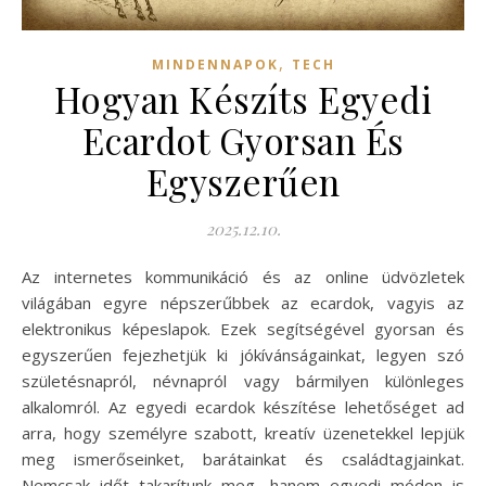
,
MINDENNAPOK
TECH
Hogyan Készíts Egyedi
Ecardot Gyorsan És
Egyszerűen
2025.12.10.
Az internetes kommunikáció és az online üdvözletek
világában egyre népszerűbbek az ecardok, vagyis az
elektronikus képeslapok. Ezek segítségével gyorsan és
egyszerűen fejezhetjük ki jókívánságainkat, legyen szó
születésnapról, névnapról vagy bármilyen különleges
alkalomról. Az egyedi ecardok készítése lehetőséget ad
arra, hogy személyre szabott, kreatív üzenetekkel lepjük
meg ismerőseinket, barátainkat és családtagjainkat.
Nemcsak időt takarítunk meg, hanem egyedi módon is