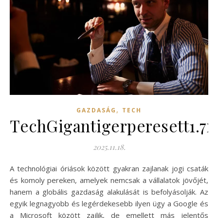
,
GAZDASÁG
TECH
TechGigantigerperesett1.7m
2025.11.18.
A technológiai óriások között gyakran zajlanak jogi csaták
és komoly pereken, amelyek nemcsak a vállalatok jövőjét,
hanem a globális gazdaság alakulását is befolyásolják. Az
egyik legnagyobb és legérdekesebb ilyen ügy a Google és
a Microsoft között zajlik, de emellett más jelentős