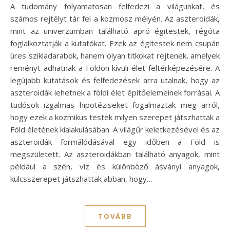
A tudomány folyamatosan felfedezi a világunkat, és
számos rejtélyt tár fel a kozmosz mélyén. Az aszteroidák,
mint az univerzumban található apró égitestek, régóta
foglalkoztatják a kutatókat. Ezek az égitestek nem csupán
üres szikladarabok, hanem olyan titkokat rejtenek, amelyek
reményt adhatnak a Földön kívüli élet feltérképezésére. A
legújabb kutatások és felfedezések arra utalnak, hogy az
aszteroidák lehetnek a földi élet építőelemeinek forrásai. A
tudósok izgalmas hipotéziseket fogalmaztak meg arról,
hogy ezek a kozmikus testek milyen szerepet játszhattak a
Föld életének kialakulásában. A világűr keletkezésével és az
aszteroidák formálódásával egy időben a Föld is
megszületett. Az aszteroidákban található anyagok, mint
például a szén, víz és különböző ásványi anyagok,
kulcsszerepet játszhattak abban, hogy…
TOVÁBB