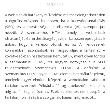
2025.08.02.
A weboldalak hatékony működése ma már elengedhetetlen
a digitális világban, különösen, ha a keresőoptimalizálás
(SEO) és a mesterséges intelligencia (AI) szempontjait
nézzük. A szemantikus HTML, amely a weboldalak
struktúráját és érthetőségét javítja, kulcsszerepet játszik
abban, hogy a keresőmotorok és az AI rendszerek
könnyebben azonosítsák és rangsorolják a tartalmat. A
következőkben részletesen bemutatjuk, miért olyan fontos
a szemantikus HTML, és hogyan befolyásolja a SEO
teljesítményét. Szemantikus HTML: A definíció A
szemantikus HTML olyan HTML elemek használatát jelenti,
amelyek egyértelműen kifejezik a weboldalon található
tartalom szerepét. Például a ` ` tag a bekezdéseket jelöli,
míg az ` ` tag a főcímet. Ezek az elemek nem csupán a
tartalom formázására szolgálnak, hanem információt…