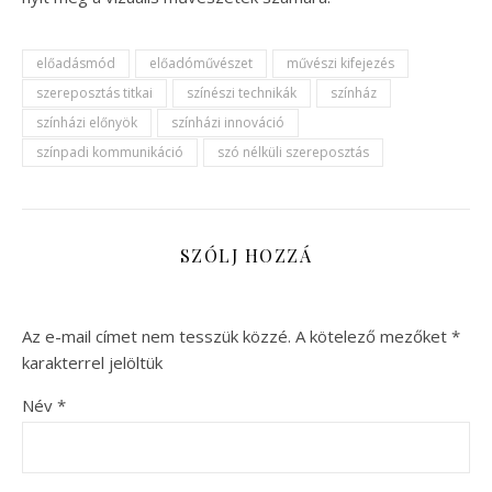
előadásmód
előadóművészet
művészi kifejezés
szereposztás titkai
színészi technikák
színház
színházi előnyök
színházi innováció
színpadi kommunikáció
szó nélküli szereposztás
SZÓLJ HOZZÁ
Az e-mail címet nem tesszük közzé.
A kötelező mezőket
*
karakterrel jelöltük
Név
*