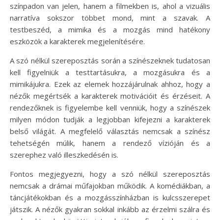
színpadon van jelen, hanem a filmekben is, ahol a vizuális
narratíva sokszor többet mond, mint a szavak. A
testbeszéd, a mimika és a mozgás mind hatékony
eszközök a karakterek megjelenítésére.
A szó nélkül szereposztás során a színészeknek tudatosan
kell figyelniük a testtartásukra, a mozgásukra és a
mimikájukra. Ezek az elemek hozzájárulnak ahhoz, hogy a
nézők megértsék a karakterek motivációit és érzéseit. A
rendezőknek is figyelembe kell venniük, hogy a színészek
milyen módon tudják a legjobban kifejezni a karakterek
belső világát. A megfelelő választás nemcsak a színész
tehetségén múlik, hanem a rendező vízióján és a
szerephez való illeszkedésén is.
Fontos megjegyezni, hogy a szó nélkül szereposztás
nemcsak a drámai műfajokban működik. A komédiákban, a
táncjátékokban és a mozgásszínházban is kulcsszerepet
játszik. A nézők gyakran sokkal inkább az érzelmi szálra és