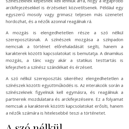
színészeknek képesnek kell lenniük arra, hogy a legapróbb
arckifejezésekkel is érzéseket közvetítsenek. Például egy
egyszerű mosoly vagy grimasz teljesen más üzenetet
hordozhat, és a nézők azonnal reagálnak rá.
A mozgás is elengedhetetlen része a szó nélkül
szereposztásnak. A színészek mozgása a színpadon
nemcsak a történet előrehaladását segíti, hanem a
karakterek közötti kapcsolatokat is bemutatja. A dinamikus
mozgás, a tánc vagy akár a statikus testtartás is
kifejezheti a színész szándékait és érzéseit.
A szó nélkül szereposztás sikeréhez elengedhetetlen a
színészek közötti együttműködés is. Az interakciók során a
színészeknek figyelniük kell egymásra, és reagálniuk a
partnereik mozdulataira és arckifejezéseire. Ez a folyamat
nemcsak a karakterek közötti kapcsolatokat erősíti, hanem
a nézők számára is hitelesebbé teszi a történetet.
A szó nélkül