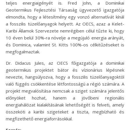
teljes energiaigényét is. Fred John, a Dominikai
Geotermikus Fejlesztési Társaság ügyvezető igazgatója
elmondta, hogy a létesítmény egy vonzó alternatívát kínál
a fosszilis tüzelőanyagok helyett. Az OECS, azaz a Kelet-
Karibi Államok Szervezete nemrégiben célul tűzte ki, hogy
10 éven belül 30%-ra növelje a megújuló energia arányát,
és Dominica, valamint St. Kitts 100%-os célkitűzéseket is
megfogalmaztak.
Dr. Didacus Jules, az OECS főigazgatója a dominikai
geotermikus projektet bátor és vízionárius lépésnek
nevezte, hangsúlyozva, hogy a fosszilis tüzelőanyagoktól
való függés csökkentése létfontosságú a régió számára. A
projekt megvalósítása nemcsak a sziget számára jelentős
előnyöket hozhat, hanem a jövőbeni regionális
energiahálózat kialakításának lehetőségét is felveti, amely
összeköti a karibi szigeteket a tiszta, megbízható és
megfizethető energiaforrásokkal.
Forrás: