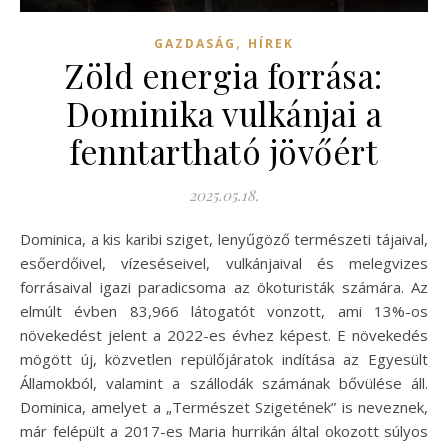
,
GAZDASÁG
HÍREK
Zöld energia forrása:
Dominika vulkánjai a
fenntartható jövőért
2025.05.18.
Dominica, a kis karibi sziget, lenyűgöző természeti tájaival,
esőerdőivel, vízeséseivel, vulkánjaival és melegvizes
forrásaival igazi paradicsoma az ökoturisták számára. Az
elmúlt évben 83,966 látogatót vonzott, ami 13%-os
növekedést jelent a 2022-es évhez képest. E növekedés
mögött új, közvetlen repülőjáratok indítása az Egyesült
Államokból, valamint a szállodák számának bővülése áll.
Dominica, amelyet a „Természet Szigetének” is neveznek,
már felépült a 2017-es Maria hurrikán által okozott súlyos