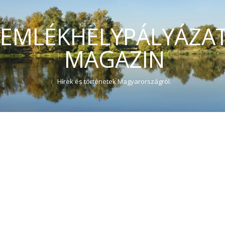
EMLÉKHELYPÁLYÁZA
MAGAZIN
Hírek és történetek Magyarországról.