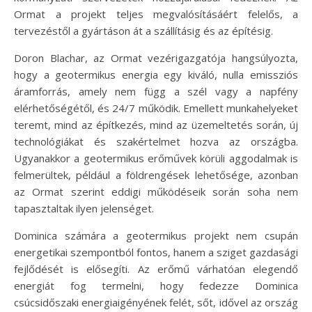
Ormat a projekt teljes megvalósításáért felelős, a
tervezéstől a gyártáson át a szállításig és az építésig.
Doron Blachar, az Ormat vezérigazgatója hangsúlyozta,
hogy a geotermikus energia egy kiváló, nulla emissziós
áramforrás, amely nem függ a szél vagy a napfény
elérhetőségétől, és 24/7 működik. Emellett munkahelyeket
teremt, mind az építkezés, mind az üzemeltetés során, új
technológiákat és szakértelmet hozva az országba.
Ugyanakkor a geotermikus erőművek körüli aggodalmak is
felmerültek, például a földrengések lehetősége, azonban
az Ormat szerint eddigi működéseik során soha nem
tapasztaltak ilyen jelenséget.
Dominica számára a geotermikus projekt nem csupán
energetikai szempontból fontos, hanem a sziget gazdasági
fejlődését is elősegíti. Az erőmű várhatóan elegendő
energiát fog termelni, hogy fedezze Dominica
csúcsidőszaki energiaigényének felét, sőt, idővel az ország