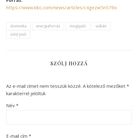
https://www.bbc.com/news/articles/c4gezw5n579o
dominika
energiaforrás
megújuló
vulkán
zöld jövő
SZÓLJ HOZZÁ
Az e-mail címet nem tesszük közzé.
A kötelező mezőket
*
karakterrel jelöltük
Név
*
E-mail cím
*