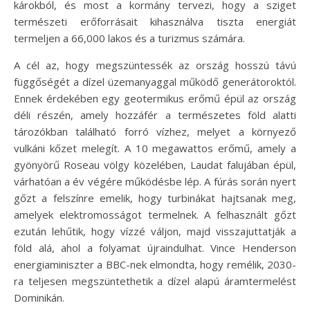
károkból, és most a kormány tervezi, hogy a sziget
természeti erőforrásait kihasználva tiszta energiát
termeljen a 66,000 lakos és a turizmus számára.
A cél az, hogy megszüntessék az ország hosszú távú
függőségét a dízel üzemanyaggal működő generátoroktól.
Ennek érdekében egy geotermikus erőmű épül az ország
déli részén, amely hozzáfér a természetes föld alatti
tározókban található forró vízhez, melyet a környező
vulkáni kőzet melegít. A 10 megawattos erőmű, amely a
gyönyörű Roseau völgy közelében, Laudat falujában épül,
várhatóan a év végére működésbe lép. A fúrás során nyert
gőzt a felszínre emelik, hogy turbinákat hajtsanak meg,
amelyek elektromosságot termelnek. A felhasznált gőzt
ezután lehűtik, hogy vízzé váljon, majd visszajuttatják a
föld alá, ahol a folyamat újraindulhat. Vince Henderson
energiaminiszter a BBC-nek elmondta, hogy remélik, 2030-
ra teljesen megszüntethetik a dízel alapú áramtermelést
Dominikán.