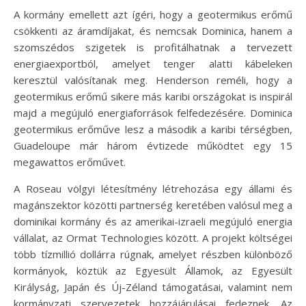
A kormány emellett azt ígéri, hogy a geotermikus erőmű
csökkenti az áramdíjakat, és nemcsak Dominica, hanem a
szomszédos szigetek is profitálhatnak a tervezett
energiaexportból, amelyet tenger alatti kábeleken
keresztül valósítanak meg. Henderson reméli, hogy a
geotermikus erőmű sikere más karibi országokat is inspirál
majd a megújuló energiaforrások felfedezésére. Dominica
geotermikus erőműve lesz a második a karibi térségben,
Guadeloupe már három évtizede működtet egy 15
megawattos erőművet.
A Roseau völgyi létesítmény létrehozása egy állami és
magánszektor közötti partnerség keretében valósul meg a
dominikai kormány és az amerikai-izraeli megújuló energia
vállalat, az Ormat Technologies között. A projekt költségei
több tízmillió dollárra rúgnak, amelyet részben különböző
kormányok, köztük az Egyesült Államok, az Egyesült
Királyság, Japán és Új-Zéland támogatásai, valamint nem
kormányzati szervezetek hozzájárulásai fedeznek. Az