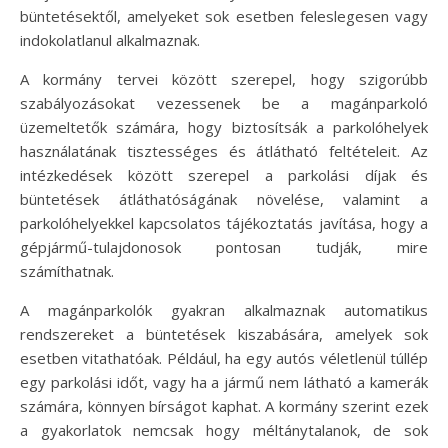
büntetésektől, amelyeket sok esetben feleslegesen vagy
indokolatlanul alkalmaznak.
A kormány tervei között szerepel, hogy szigorúbb
szabályozásokat vezessenek be a magánparkoló
üzemeltetők számára, hogy biztosítsák a parkolóhelyek
használatának tisztességes és átlátható feltételeit. Az
intézkedések között szerepel a parkolási díjak és
büntetések átláthatóságának növelése, valamint a
parkolóhelyekkel kapcsolatos tájékoztatás javítása, hogy a
gépjármű-tulajdonosok pontosan tudják, mire
számíthatnak.
A magánparkolók gyakran alkalmaznak automatikus
rendszereket a büntetések kiszabására, amelyek sok
esetben vitathatóak. Például, ha egy autós véletlenül túllép
egy parkolási időt, vagy ha a jármű nem látható a kamerák
számára, könnyen bírságot kaphat. A kormány szerint ezek
a gyakorlatok nemcsak hogy méltánytalanok, de sok