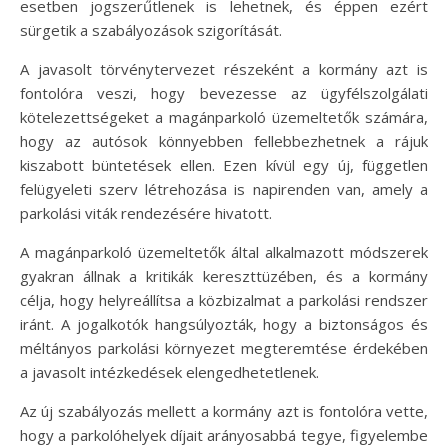
esetben jogszerűtlenek is lehetnek, és éppen ezért
sürgetik a szabályozások szigorítását.
A javasolt törvénytervezet részeként a kormány azt is
fontolóra veszi, hogy bevezesse az ügyfélszolgálati
kötelezettségeket a magánparkoló üzemeltetők számára,
hogy az autósok könnyebben fellebbezhetnek a rájuk
kiszabott büntetések ellen. Ezen kívül egy új, független
felügyeleti szerv létrehozása is napirenden van, amely a
parkolási viták rendezésére hivatott.
A magánparkoló üzemeltetők által alkalmazott módszerek
gyakran állnak a kritikák kereszttüzében, és a kormány
célja, hogy helyreállítsa a közbizalmat a parkolási rendszer
iránt. A jogalkotók hangsúlyozták, hogy a biztonságos és
méltányos parkolási környezet megteremtése érdekében
a javasolt intézkedések elengedhetetlenek.
Az új szabályozás mellett a kormány azt is fontolóra vette,
hogy a parkolóhelyek díjait arányosabbá tegye, figyelembe