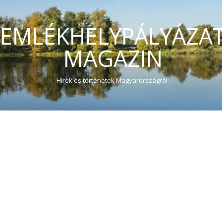
EMLÉKHELYPÁLYÁZA
MAGAZIN
Hírek és történetek Magyarországról.