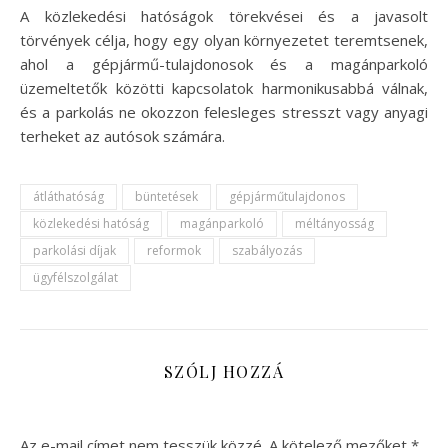
A közlekedési hatóságok törekvései és a javasolt
törvények célja, hogy egy olyan környezetet teremtsenek,
ahol a gépjármű-tulajdonosok és a magánparkoló
üzemeltetők közötti kapcsolatok harmonikusabbá válnak,
és a parkolás ne okozzon felesleges stresszt vagy anyagi
terheket az autósok számára.
átláthatóság
büntetések
gépjárműtulajdonos
közlekedési hatóság
magánparkoló
méltányosság
parkolási díjak
reformok
szabályozás
ügyfélszolgálat
SZÓLJ HOZZÁ
Az e-mail címet nem tesszük közzé.
A kötelező mezőket
*