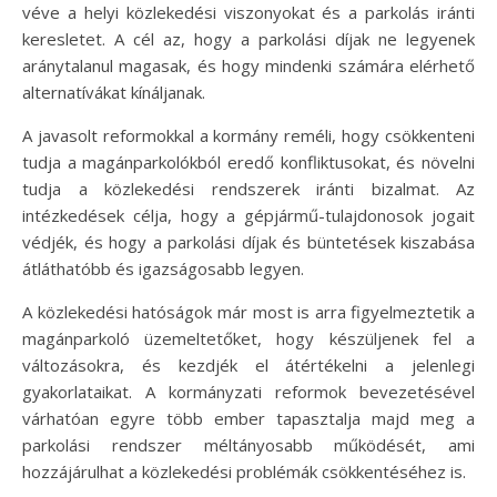
véve a helyi közlekedési viszonyokat és a parkolás iránti
keresletet. A cél az, hogy a parkolási díjak ne legyenek
aránytalanul magasak, és hogy mindenki számára elérhető
alternatívákat kínáljanak.
A javasolt reformokkal a kormány reméli, hogy csökkenteni
tudja a magánparkolókból eredő konfliktusokat, és növelni
tudja a közlekedési rendszerek iránti bizalmat. Az
intézkedések célja, hogy a gépjármű-tulajdonosok jogait
védjék, és hogy a parkolási díjak és büntetések kiszabása
átláthatóbb és igazságosabb legyen.
A közlekedési hatóságok már most is arra figyelmeztetik a
magánparkoló üzemeltetőket, hogy készüljenek fel a
változásokra, és kezdjék el átértékelni a jelenlegi
gyakorlataikat. A kormányzati reformok bevezetésével
várhatóan egyre több ember tapasztalja majd meg a
parkolási rendszer méltányosabb működését, ami
hozzájárulhat a közlekedési problémák csökkentéséhez is.