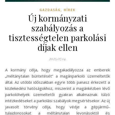
,
GAZDASÁG
HÍREK
Új kormányzati
szabályozás a
tisztességtelen parkolási
díjak ellen
2025.07.14.
A kormány célja, hogy megakadályozza az emberek
„méltánytalan büntetését” a magánparkoló üzemeltetők
által. Az utóbbi időszakban egyre több panasz érkezett a
közlekedési hatóságokhoz, miszerint a magánkézben lévő
parkolóhelyek üzemeltetői gyakran alkalmaznak túlzó
intézkedéseket a parkolási szabályok megsértésekor. Az új
javasolt törvény célja, hogy védje a gépjármű-
tulajdonosokat a méltánytalan levonásoktól és