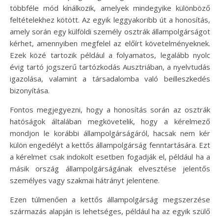
többféle mód kínálkozik, amelyek mindegyike különböző
feltételekhez kötött. Az egyik leggyakoribb út a honosítás,
amely során egy külföldi személy osztrák állampolgárságot
kérhet, amennyiben megfelel az előírt követelményeknek.
Ezek közé tartozik például a folyamatos, legalább nyolc
évig tartó jogszerű tartózkodás Ausztriában, a nyelvtudás
igazolása, valamint a társadalomba való beilleszkedés
bizonyítása.
Fontos megjegyezni, hogy a honosítás során az osztrák
hatóságok általában megkövetelik, hogy a kérelmező
mondjon le korábbi állampolgárságáról, hacsak nem kér
külön engedélyt a kettős állampolgárság fenntartására. Ezt
a kérelmet csak indokolt esetben fogadják el, például ha a
másik ország állampolgárságának elvesztése jelentős
személyes vagy szakmai hátrányt jelentene.
Ezen túlmenően a kettős állampolgárság megszerzése
származás alapján is lehetséges, például ha az egyik szülő