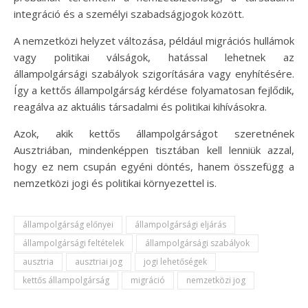
integráció és a személyi szabadságjogok között.
A nemzetközi helyzet változása, például migrációs hullámok
vagy politikai válságok, hatással lehetnek az
állampolgársági szabályok szigorítására vagy enyhítésére.
Így a kettős állampolgárság kérdése folyamatosan fejlődik,
reagálva az aktuális társadalmi és politikai kihívásokra.
Azok, akik kettős állampolgárságot szeretnének
Ausztriában, mindenképpen tisztában kell lenniük azzal,
hogy ez nem csupán egyéni döntés, hanem összefügg a
nemzetközi jogi és politikai környezettel is.
állampolgárság előnyei
állampolgársági eljárás
állampolgársági feltételek
állampolgársági szabályok
ausztria
ausztriai jog
jogi lehetőségek
kettős állampolgárság
migráció
nemzetközi jog