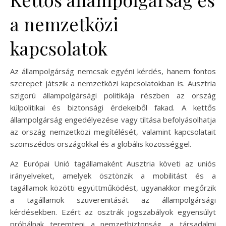
a nemzetközi
kapcsolatok
Az állampolgárság nemcsak egyéni kérdés, hanem fontos
szerepet játszik a nemzetközi kapcsolatokban is. Ausztria
szigorú állampolgársági politikája részben az ország
külpolitikai és biztonsági érdekeiből fakad. A kettős
állampolgárság engedélyezése vagy tiltása befolyásolhatja
az ország nemzetközi megítélését, valamint kapcsolatait
szomszédos országokkal és a globális közösséggel.
Az Európai Unió tagállamaként Ausztria követi az uniós
irányelveket, amelyek ösztönzik a mobilitást és a
tagállamok közötti együttműködést, ugyanakkor megőrzik
a tagállamok szuverenitását az állampolgársági
kérdésekben. Ezért az osztrák jogszabályok egyensúlyt
próbálnak teremteni a nemzetbiztonság, a társadalmi