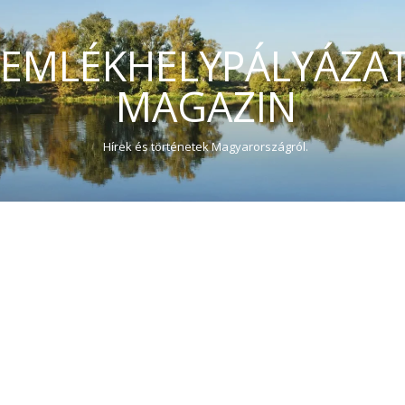
EMLÉKHELYPÁLYÁZA
MAGAZIN
Hírek és történetek Magyarországról.