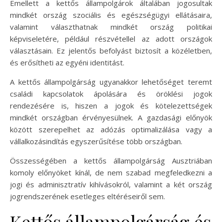
Emellett a kettős állampolgárok általában jogosultak
mindkét ország szociális és egészségügyi ellátásaira,
valamint választhatnak mindkét ország politikai
képviseletére, például részvétellel az adott országok
választásain. Ez jelentős befolyást biztosít a közéletben,
és erősítheti az egyéni identitást.
A kettős állampolgárság ugyanakkor lehetőséget teremt
családi kapcsolatok ápolására és öröklési jogok
rendezésére is, hiszen a jogok és kötelezettségek
mindkét országban érvényesülnek. A gazdasági előnyök
között szerepelhet az adózás optimalizálása vagy a
vállalkozásindítás egyszerűsítése több országban.
Összességében a kettős állampolgárság Ausztriában
komoly előnyöket kínál, de nem szabad megfeledkezni a
jogi és adminisztratív kihívásokról, valamint a két ország
jogrendszerének esetleges eltéréseiről sem.
Kettős állampolgárság és