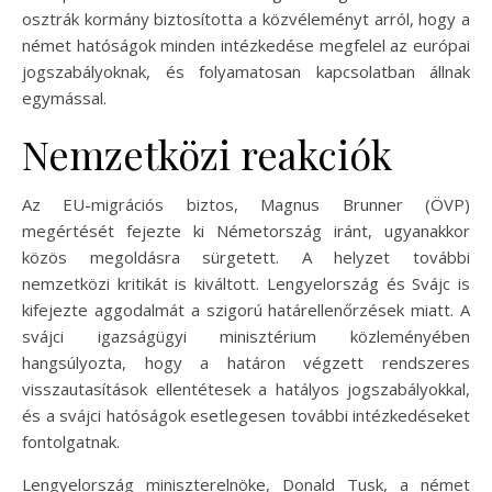
osztrák kormány biztosította a közvéleményt arról, hogy a
német hatóságok minden intézkedése megfelel az európai
jogszabályoknak, és folyamatosan kapcsolatban állnak
egymással.
Nemzetközi reakciók
Az EU-migrációs biztos, Magnus Brunner (ÖVP)
megértését fejezte ki Németország iránt, ugyanakkor
közös megoldásra sürgetett. A helyzet további
nemzetközi kritikát is kiváltott. Lengyelország és Svájc is
kifejezte aggodalmát a szigorú határellenőrzések miatt. A
svájci igazságügyi minisztérium közleményében
hangsúlyozta, hogy a határon végzett rendszeres
visszautasítások ellentétesek a hatályos jogszabályokkal,
és a svájci hatóságok esetlegesen további intézkedéseket
fontolgatnak.
Lengyelország miniszterelnöke, Donald Tusk, a német