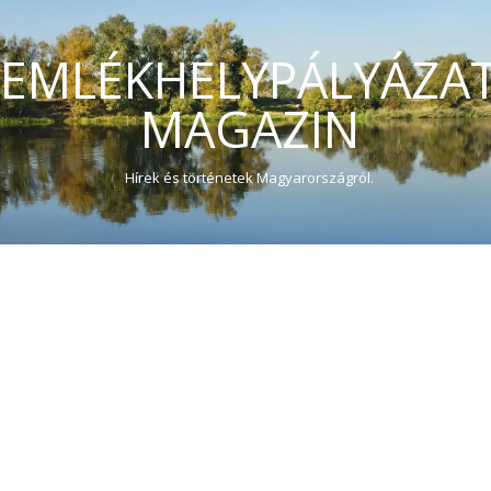
EMLÉKHELYPÁLYÁZA
MAGAZIN
Hírek és történetek Magyarországról.