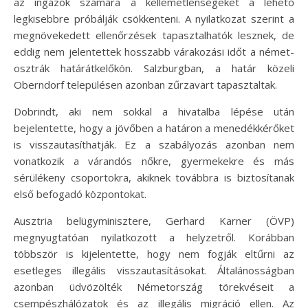
az ingázók számára a kellemetlenségeket a lehető
legkisebbre próbálják csökkenteni. A nyilatkozat szerint a
megnövekedett ellenőrzések tapasztalhatók lesznek, de
eddig nem jelentettek hosszabb várakozási időt a német-
osztrák határátkelőkön. Salzburgban, a határ közeli
Oberndorf településen azonban zűrzavart tapasztaltak.
Dobrindt, aki nem sokkal a hivatalba lépése után
bejelentette, hogy a jövőben a határon a menedékkérőket
is visszautasíthatják. Ez a szabályozás azonban nem
vonatkozik a várandós nőkre, gyermekekre és más
sérülékeny csoportokra, akiknek továbbra is biztosítanak
első befogadó központokat.
Ausztria belügyminisztere, Gerhard Karner (ÖVP)
megnyugtatóan nyilatkozott a helyzetről. Korábban
többször is kijelentette, hogy nem fogják eltűrni az
esetleges illegális visszautasításokat. Általánosságban
azonban üdvözölték Németország törekvéseit a
csempészhálózatok és az illegális migráció ellen. Az