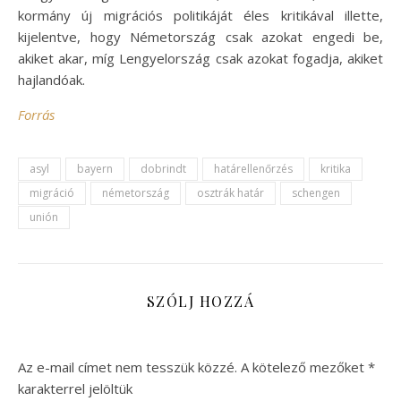
kormány új migrációs politikáját éles kritikával illette,
kijelentve, hogy Németország csak azokat engedi be,
akiket akar, míg Lengyelország csak azokat fogadja, akiket
hajlandóak.
Forrás
asyl
bayern
dobrindt
határellenőrzés
kritika
migráció
németország
osztrák határ
schengen
unión
SZÓLJ HOZZÁ
Az e-mail címet nem tesszük közzé.
A kötelező mezőket
*
karakterrel jelöltük