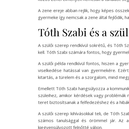
A zene ereje abban rejlik, hogy képes össze
gyermeke így nemcsak a zene által fejlődik, h
Tóth Szabi és a szü
A szülői szerep rendkívül sokrétű, és Tóth Sz
kell. Tóth Szabi számára fontos, hogy gyerme
A szülői példa rendkívül fontos, hiszen a g
viselkedése hatással van gyermekére. Ezért
kitartás, a türelem és a szorgalom, mind meg
Emellett Tóth Szabi hangsúlyozza a kommuniká
szüleihez, amikor kérdések vagy problémák m
teret biztosítsanak a felfedezéshez és a hibá
A szülői szerep kihívásokkal teli, de Tóth S
számos tanulsággal és örömmel jár. Az a
kiegyensúlyozott felnőtté váljon.