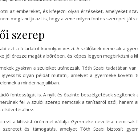
kötni az embereket, és kifejezni olyan érzéseket, amelyeket sza
anem megtanulja azt is, hogy a zene milyen fontos szerepet játsz
lői szerep
abi ezt a feladatot komolyan veszi. A szülőknek nemcsak a gyerme
ke jól érezze magát a bőrében, és képes legyen megbirkózni a kih
yermekek gyakran a szüleiket utánozzák. Tóth Szabi tudatában va
 igyekszik olyan példát mutatni, amelyet a gyermeke követni t
jelennek a mindennapjaikban.
ció fontosságát is. A nyílt és őszinte beszélgetések segítenek
erülnek fel. A szülői szerep nemcsak a tanításról szól, hanem 
k elkövetéséhez.
zabi ezt a kihívást örömmel vállalja. Gyermeke nevelése nemcsak 
 szeretet és támogatás, amelyet Tóth Szabi biztosít gyer