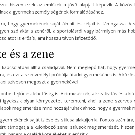
ni, hiszen ezek az emlékek a jövő alapjait képezik. A közös 
lnak a gyermek személyiségének formálódásához.
rra, hogy gyermekének saját álmait és céljait is támogassa. A s
egyen szó akár a zenéről, a sportolásról vagy bármilyen más h
olatot is erősíti, ami hosszú távon kifizetődő.
e és a zene
s kapcsolatban állt a családjával. Nem meglepő hát, hogy gyerme
a, és ezt a szenvedélyt próbálja átadni gyermekének is. A közös 
zabi szívesen megoszt a gyermekével.
tos fejlődési lehetőség is. A ritmusérzék, a kreativitás és a k
bi igyekszik olyan környezetet teremteni, ahol a zene szerves
 alapok megismerése mind hozzájárulnak ahhoz, hogy a gyermek 
y gyermekének saját ízlése és stílusa alakuljon ki. Fontos számár
Ezért támogatja a különböző zenei stílusok megismerését, hiszen
k, hanem a családi kötelékeket is erősítik.