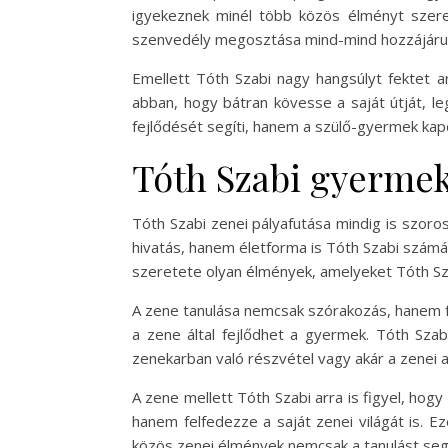
igyekeznek minél több közös élményt szerez
szenvedély megosztása mind-mind hozzájáru
Emellett Tóth Szabi nagy hangsúlyt fektet a
abban, hogy bátran kövesse a saját útját, l
fejlődését segíti, hanem a szülő-gyermek kapcs
Tóth Szabi gyermek
Tóth Szabi zenei pályafutása mindig is szoro
hivatás, hanem életforma is Tóth Szabi számár
szeretete olyan élmények, amelyeket Tóth S
A zene tanulása nemcsak szórakozás, hanem fon
a zene által fejlődhet a gyermek. Tóth Sza
zenekarban való részvétel vagy akár a zenei
A zene mellett Tóth Szabi arra is figyel, hog
hanem felfedezze a saját zenei világát is. 
közös zenei élmények nemcsak a tanulást segíti