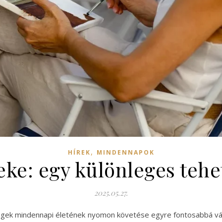
,
HÍREK
MINDENNAPOK
eke: egy különleges tehe
2025.05.27.
ségek mindennapi életének nyomon követése egyre fontosabbá vál