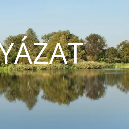
YÁZAT
N