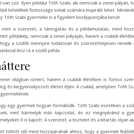
ól van szó. Ilyen például Tóth Szabi, aki nemcsak a zenei pályán
családi kötelékek fontossága sokak számára inspiráló lehet. Minde
 Tóth Szabi gyermeke is a figyelem középpontjába került.
, mint a szeretet, a támogatás és a példamutatás, mind hoz
 mint példakép, nemcsak a zenei pályáján, hanem a családi életében
hogy a szülők mennyire tudatosan és szeretetteljesen nevelik 
atással lesz rá a szülői példa.
háttere
nei világban ismert, hanem a családi életében is fontos szere
og és kiegyensúlyozott életet éljen. A család, amelyben Tóth Sz
i gyermekének.
 hogy egy gyermek hogyan formálódik. Tóth Szabi esetében a szül
ebbek, mint bármelyik más kapcsolat, és ez megnyilvánul a g
yeket ő is kapott. A szeretet, a tisztelet és a kitartás olyan al
tt töltött idő mind hozzájárulnak ahhoz, hogy a gyermek fejlődé