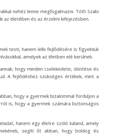
vakkal nehéz lenne megfogalmazni. Tóth Szabi
ik az életében és az érzelmi kifejezésben.
k testi, hanem lelki fejlődésére is figyelniük
ívásokkal, amelyek az életben elé kerülnek.
n annak, hogy minden cselekedete, döntése és
ud. A fejlődéshez szükséges értékek, mint a
 abban, hogy a gyermek bizalommal forduljon a
arról is, hogy a gyermek számára biztonságos
feladat, hanem egy életre szóló kaland, amely
mekének, segíti őt abban, hogy boldog és