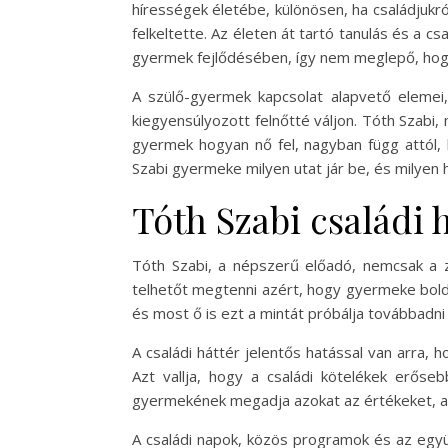
hírességek életébe, különösen, ha családjukr
felkeltette. Az életen át tartó tanulás és a 
gyermek fejlődésében, így nem meglepő, hogy
A szülő-gyermek kapcsolat alapvető elemei
kiegyensúlyozott felnőtté váljon. Tóth Szabi,
gyermek hogyan nő fel, nagyban függ attól, 
Szabi gyermeke milyen utat jár be, és milyen h
Tóth Szabi családi 
Tóth Szabi, a népszerű előadó, nemcsak a ze
telhetőt megtenni azért, hogy gyermeke bold
és most ő is ezt a mintát próbálja továbbadn
A családi háttér jelentős hatással van arra,
Azt vallja, hogy a családi kötelékek erős
gyermekének megadja azokat az értékeket, amel
A családi napok, közös programok és az együ