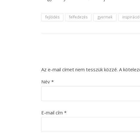
fejlődés
felfedezés
gyermek
inspiráció
Az e-mail címet nem tesszük közzé.
A kötele
Név
*
E-mail cím
*