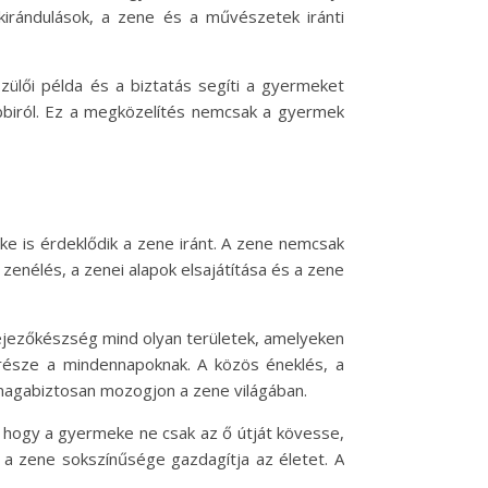
kirándulások, a zene és a művészetek iránti
zülői példa és a biztatás segíti a gyermeket
obbiról. Ez a megközelítés nemcsak a gyermek
ke is érdeklődik a zene iránt. A zene nemcsak
zenélés, a zenei alapok elsajátítása és a zene
ifejezőkészség mind olyan területek, amelyeken
 része a mindennapoknak. A közös éneklés, a
magabiztosan mozogjon a zene világában.
a, hogy a gyermeke ne csak az ő útját kövesse,
 a zene sokszínűsége gazdagítja az életet. A