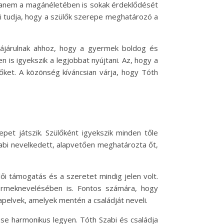
, hanem a magánéletében is sokak érdeklődését
nki tudja, hogy a szülők szerepe meghatározó a
zájárulnak ahhoz, hogy a gyermek boldog és
 is igyekszik a legjobbat nyújtani. Az, hogy a
őket. A közönség kíváncsian várja, hogy Tóth
pet játszik. Szülőként igyekszik minden tőle
abi nevelkedett, alapvetően meghatározta őt,
ői támogatás és a szeretet mindig jelen volt.
yermeknevelésében is. Fontos számára, hogy
apelvek, amelyek mentén a családját neveli.
se harmonikus legyen. Tóth Szabi és családja