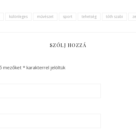
különleges
művészet
sport
tehetség
tóth szabi
z
SZÓLJ HOZZÁ
ző mezőket
*
karakterrel jelöltük