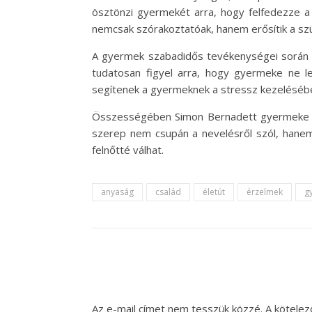
ösztönzi gyermekét arra, hogy felfedezze a 
nemcsak szórakoztatóak, hanem erősítik a szü
A gyermek szabadidős tevékenységei során fo
tudatosan figyel arra, hogy gyermeke ne l
segítenek a gyermeknek a stressz kezelésé
Összességében Simon Bernadett gyermeke éle
szerep nem csupán a nevelésről szól, hanem
felnőtté válhat.
anyaság
család
életút
érzelmek
g
Az e-mail címet nem tesszük közzé.
A kötele