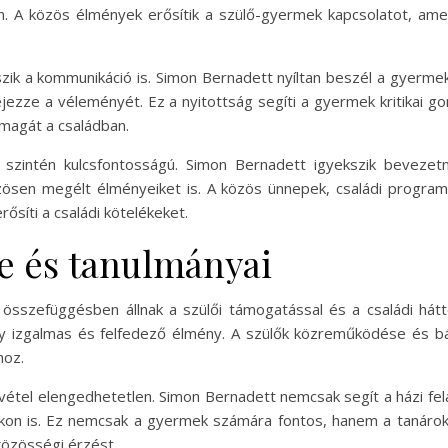
. A közös élmények erősítik a szülő-gyermek kapcsolatot, ame
k a kommunikáció is. Simon Bernadett nyíltan beszél a gyermekév
ejezze a véleményét. Ez a nyitottság segíti a gyermek kritikai g
magát a családban.
szintén kulcsfontosságú. Simon Bernadett igyekszik bevezet
zösen megélt élményeiket is. A közös ünnepek, családi progra
síti a családi kötelékeket.
e és tanulmányai
összefüggésben állnak a szülői támogatással és a családi há
y izgalmas és felfedező élmény. A szülők közreműködése és bát
hoz.
szvétel elengedhetetlen. Simon Bernadett nemcsak segít a házi 
okon is. Ez nemcsak a gyermek számára fontos, hanem a tanárok
 közösségi érzést.