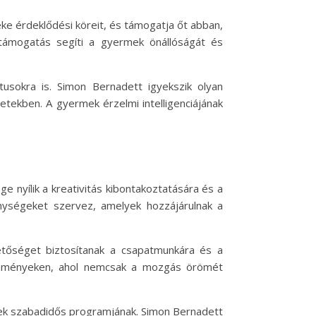
e érdeklődési köreit, és támogatja őt abban,
ámogatás segíti a gyermek önállóságát és
tusokra is. Simon Bernadett igyekszik olyan
tekben. A gyermek érzelmi intelligenciájának
nyílik a kreativitás kibontakoztatására és a
nységeket szervez, amelyek hozzájárulnak a
etőséget biztosítanak a csapatmunkára és a
eseményeken, ahol nemcsak a mozgás örömét
mek szabadidős programjának. Simon Bernadett