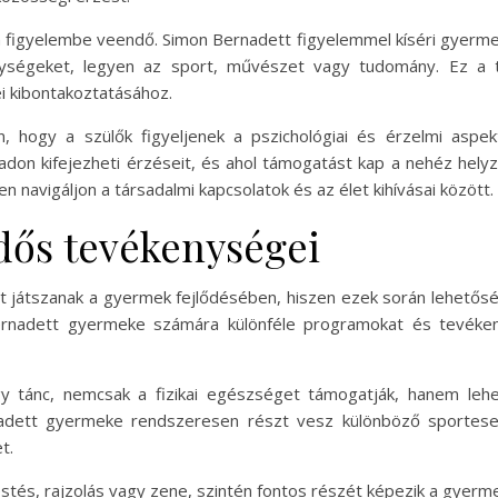
figyelembe veendő. Simon Bernadett figyelemmel kíséri gyermek
ységeket, legyen az sport, művészet vagy tudomány. Ez a t
ei kibontakoztatásához.
 hogy a szülők figyeljenek a pszichológiai és érzelmi aspek
don kifejezheti érzéseit, és ahol támogatást kap a nehéz helyze
 navigáljon a társadalmi kapcsolatok és az élet kihívásai között.
dős tevékenységei
játszanak a gyermek fejlődésében, hiszen ezek során lehetősége 
Bernadett gyermeke számára különféle programokat és tevéke
agy tánc, nemcsak a fizikai egészséget támogatják, hanem leh
ernadett gyermeke rendszeresen részt vesz különböző sport
t.
estés, rajzolás vagy zene, szintén fontos részét képezik a gyer