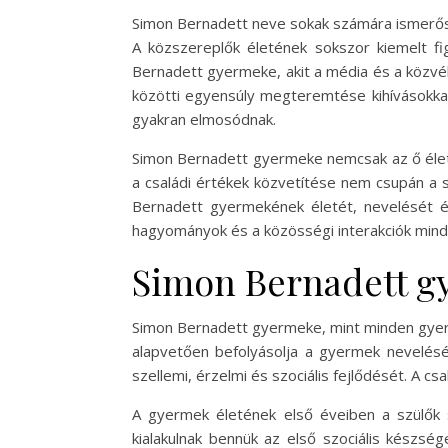
Simon Bernadett neve sokak számára ismerősen
A közszereplők életének sokszor kiemelt fi
Bernadett gyermeke, akit a média és a közvél
közötti egyensúly megteremtése kihívásokkal 
gyakran elmosódnak.
Simon Bernadett gyermeke nemcsak az ő életé
a családi értékek közvetítése nem csupán a s
Bernadett gyermekének életét, nevelését és
hagyományok és a közösségi interakciók mind 
Simon Bernadett gy
Simon Bernadett gyermeke, mint minden gyermek
alapvetően befolyásolja a gyermek nevelésé
szellemi, érzelmi és szociális fejlődését. A 
A gyermek életének első éveiben a szülők 
kialakulnak bennük az első szociális készsé