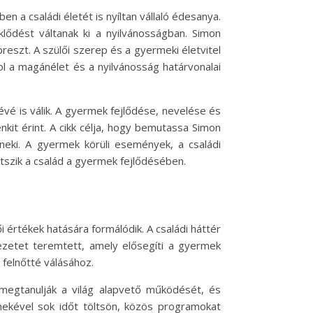
a családi életét is nyíltan vállaló édesanya.
lődést váltanak ki a nyilvánosságban. Simon
eszt. A szülői szerep és a gyermeki életvitel
ol a magánélet és a nyilvánosság határvonalai
é is válik. A gyermek fejlődése, nevelése és
kit érint. A cikk célja, hogy bemutassa Simon
neki. A gyermek körüli események, a családi
tszik a család a gyermek fejlődésében.
 értékek hatására formálódik. A családi háttér
ezetet teremtett, amely elősegíti a gyermek
 felnőtté válásához.
megtanulják a világ alapvető működését, és
rmekével sok időt töltsön, közös programokat