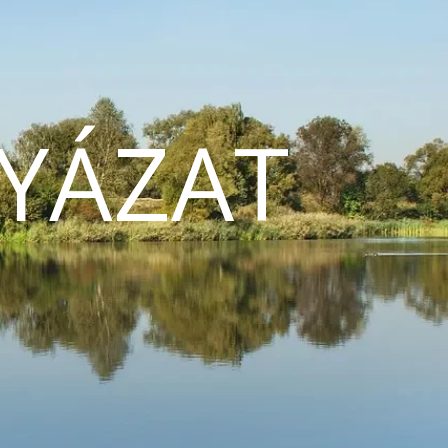
YÁZAT
N