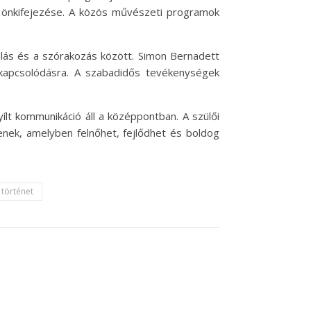
az önkifejezése. A közös művészeti programok
ulás és a szórakozás között. Simon Bernadett
ikapcsolódásra. A szabadidős tevékenységek
t kommunikáció áll a középpontban. A szülői
nek, amelyben felnőhet, fejlődhet és boldog
történet