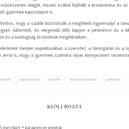
művészetek világát, hiszen ezáltal fejlődik a kreativitása és 
lő-gyermek kapcsolatot is.
ntos, hogy a szülők biztosítsák a megfelelő egyensúlyt a tan
egyen túlterhelt, és elegendő időt kapjon a pihenésre és a k
ben és a boldogság érzésének megélésében.
tének minden aspektusában a szeretet, a támogatás és a nyíl
 arról is, hogy a gyermek számára olyan környezetet teremtse
yermek
kapcsolatok
kötelék
simon bernadett
szerelem
SZÓLJ HOZZÁ
ző mezőket
*
karakterrel jelöltük