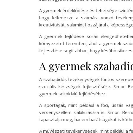
A gyermek érdeklődése és tehetsége szintén 
hogy felfedezze a számára vonzó tevéken
kreativitását, valamint hozzájárul a képesség
A gyermek fejlődése során elengedhetetlen,
környezetet teremteni, ahol a gyermek szaba
fejlesztése segít abban, hogy később sikeresen
A gyermek szabadi
A szabadidős tevékenységek fontos szerepet 
szociális készségek fejlesztésére. Simon 
gyermek sokoldalú fejlődéséhez.
A sportágak, mint például a foci, úszás v
versenyszellem kialakulására is. Simon B
tapasztalja meg, hanem barátságokat is köthe
A művészeti tevékenységek, mint például a f