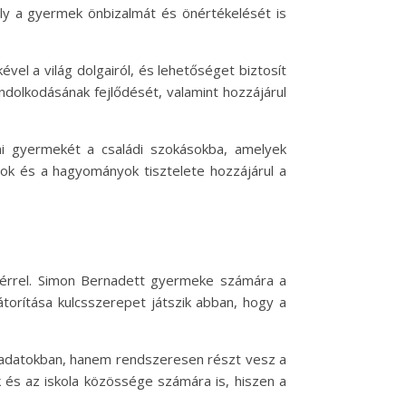
ly a gyermek önbizalmát és önértékelését is
el a világ dolgairól, és lehetőséget biztosít
ondolkodásának fejlődését, valamint hozzájárul
ni gyermekét a családi szokásokba, amelyek
mok és a hagyományok tisztelete hozzájárul a
ttérrel. Simon Bernadett gyermeke számára a
orítása kulcsszerepet játszik abban, hogy a
feladatokban, hanem rendszeresen részt vesz a
 és az iskola közössége számára is, hiszen a