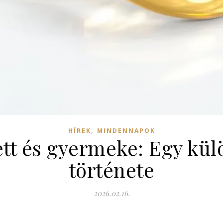
,
HÍREK
MINDENNAPOK
t és gyermeke: Egy kül
története
2026.02.16.