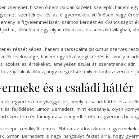
 csenghet, hiszen ő nem csupán közéleti szereplő, hanem egyben 
gyelmet szentelnek, és az ő gyermekeik különösen nagy érdek
emény is figyelemmel kísér, számos kérdést és kíváncsiságot ébr
járhat, különösen egy olyan dinamikus és sokszínű világban, ah
nek részét képezi, hanem a társadalmi diskurzus szerves részév
zülők felelőssége, hanem egy közösségi kérdés is, amely minden
 azokat az értékeket, amelyeket szülei át szeretnének adni 
hozzájárulnak ahhoz, hogy megértsük, milyen fontos szerepet já
ermeke és a családi háttér
, egyedi személyiséggel bír, amely a családi háttér és a szülői
t és fejlődését. Simon Bernadett, mint édesanya, olyan körny
család szeretete és támogatása elengedhetetlen a gyermek boldog
szerepe rendkívül fontos. Ebben az időszakban a gyermekek 
gek. Simon Bernadett is nagy hangsúlyt fektet arra, hogy gye