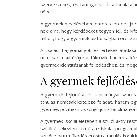
szervezzenek, és támogassa őt a tanulásban
növeli.
A gyermek nevelésében fontos szerepet játszi
neki arra, hogy kérdéseket tegyen fel, és kif
ahhoz, hogy a gyermek biztonságban érezze 
A családi hagyományok és értékek átadása 
nemcsak a kultúrájukat tükrözik, hanem a kö
gyermek identitásának fejlődéséhez, és megerő
A gyermek fejlődés
A gyermek fejlődése és tanulmányai szoros 
tanulás nemcsak kötelező feladat, hanem eg
gyermek pozitívan viszonyuljon a tanulmányai
A gyermek iskolai életében a szülői aktív ré
szülői értekezleteken és az iskolai program
szülői együttműködés erősíti a tanulás körüli