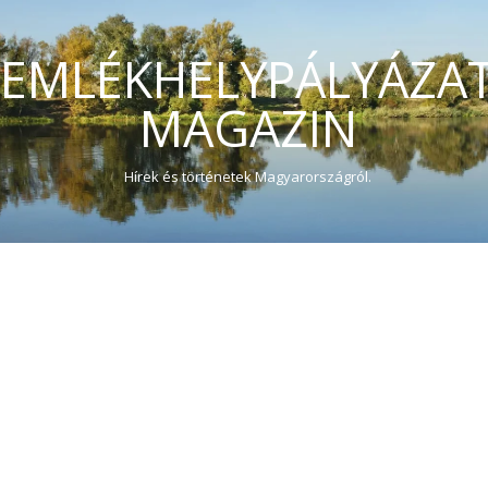
EMLÉKHELYPÁLYÁZA
MAGAZIN
Hírek és történetek Magyarországról.