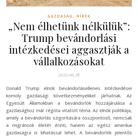
,
GAZDASÁG
HÍREK
„Nem élhetünk nélkülük”:
Trump bevándorlási
intézkedései aggasztják a
vállalkozásokat
2025.06.28.
Donald Trump elnök bevándorlásellenes intézkedései
komoly gazdasági következményekkel járhatnak. Az
Egyesült Államokban a bevándorlók hozzájárulása a
gazdasághoz már régóta vitatott téma. Az elnök politikája,
amely a bevándorlás szigorítására összpontosít, nemcsak
a migránsok életét érinti, hanem az egész amerikai
gazdaságra is kihatással lehet. A bevándorlók jelentős