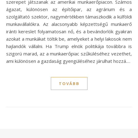
szerepet játszanak az amerikai munkaerőpiacon. Számos
ágazat, különösen az építőipar, az agrárium és a
szolgáltató szektor, nagymértékben támaszkodik a külföldi
munkavállalókra. Az alacsonyabb képzettségű munkaerő
iránti kereslet folyamatosan nő, és a bevándorlók gyakran
azokat a munkákat töltik be, amelyeket a helyi lakosok nem
hajlandók vállalni. Ha Trump elnök politikája továbbra is
szigorú marad, az a munkaerőpiac szűküléséhez vezethet,
ami különösen a gazdaság gyengüléséhez járulhat hozzá.…
TOVÁBB