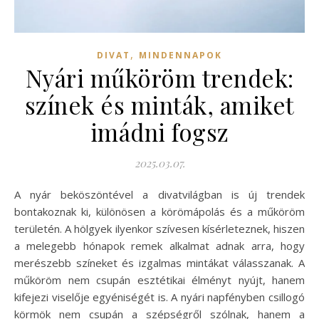
,
DIVAT
MINDENNAPOK
Nyári műköröm trendek:
színek és minták, amiket
imádni fogsz
2025.03.07.
A nyár beköszöntével a divatvilágban is új trendek
bontakoznak ki, különösen a körömápolás és a műköröm
területén. A hölgyek ilyenkor szívesen kísérleteznek, hiszen
a melegebb hónapok remek alkalmat adnak arra, hogy
merészebb színeket és izgalmas mintákat válasszanak. A
műköröm nem csupán esztétikai élményt nyújt, hanem
kifejezi viselője egyéniségét is. A nyári napfényben csillogó
körmök nem csupán a szépségről szólnak, hanem a