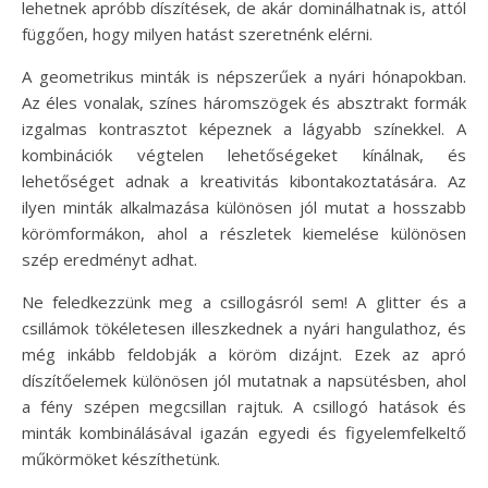
lehetnek apróbb díszítések, de akár dominálhatnak is, attól
függően, hogy milyen hatást szeretnénk elérni.
A geometrikus minták is népszerűek a nyári hónapokban.
Az éles vonalak, színes háromszögek és absztrakt formák
izgalmas kontrasztot képeznek a lágyabb színekkel. A
kombinációk végtelen lehetőségeket kínálnak, és
lehetőséget adnak a kreativitás kibontakoztatására. Az
ilyen minták alkalmazása különösen jól mutat a hosszabb
körömformákon, ahol a részletek kiemelése különösen
szép eredményt adhat.
Ne feledkezzünk meg a csillogásról sem! A glitter és a
csillámok tökéletesen illeszkednek a nyári hangulathoz, és
még inkább feldobják a köröm dizájnt. Ezek az apró
díszítőelemek különösen jól mutatnak a napsütésben, ahol
a fény szépen megcsillan rajtuk. A csillogó hatások és
minták kombinálásával igazán egyedi és figyelemfelkeltő
műkörmöket készíthetünk.