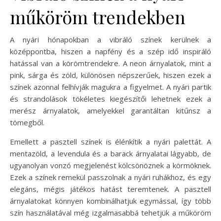
műköröm trendekben
A nyári hónapokban a vibráló színek kerülnek a
középpontba, hiszen a napfény és a szép idő inspiráló
hatással van a körömtrendekre. A neon árnyalatok, mint a
pink, sárga és zöld, különösen népszerűek, hiszen ezek a
színek azonnal felhívják magukra a figyelmet. A nyári partik
és strandolások tökéletes kiegészítői lehetnek ezek a
merész árnyalatok, amelyekkel garantáltan kitűnsz a
tömegből.
Emellett a pasztell színek is élénkítik a nyári palettát. A
mentazöld, a levendula és a barack árnyalatai lágyabb, de
ugyanolyan vonzó megjelenést kölcsönöznek a körmöknek.
Ezek a színek remekül passzolnak a nyári ruhákhoz, és egy
elegáns, mégis játékos hatást teremtenek. A pasztell
árnyalatokat könnyen kombinálhatjuk egymással, így több
szín használatával még izgalmasabbá tehetjük a műköröm