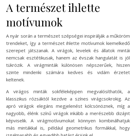
A természet ihlette
motívumok
A nyár során a természet szépségei inspirálják a műköröm
trendeket, így a természet ihlette motívumok kiemelkedő
szerepet játszanak. A virágok, levelek és állatok mintái
nemcsak esztétikusak, hanem az évszak hangulatát is jól
tükrözik. A virágminták különösen népszerűek, hiszen
szinte mindenki számára kedves és vidám érzetet
keltenek.
A virágos minták sokféleképpen megvalósíthatók, a
klasszikus rózsáktól kezdve a színes virágcsokrokig. Az
apró virágok elegáns megjelenést kölcsönöznek, míg a
nagyobb, élénk színű virágok inkább a merészebb dizájnt
képviselik. A virágmotívumokat könnyen kombinálhatjuk
más mintákkal is, például geometrikus formákkal, hogy
izgalmasabb és egyedibb hatást érjünk el.