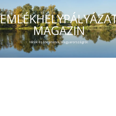
EMLÉKHELYPÁLYÁZA
MAGAZIN
Hírek és történetek Magyarországról.