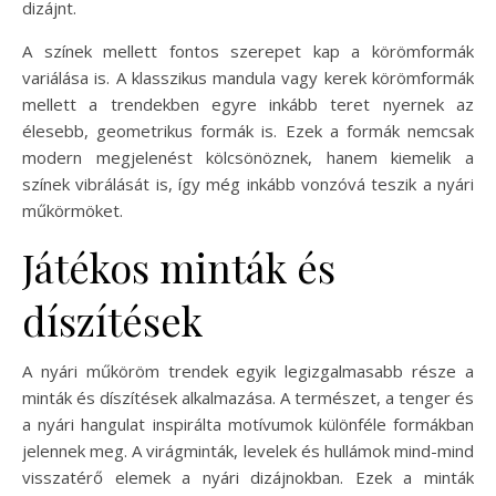
dizájnt.
A színek mellett fontos szerepet kap a körömformák
variálása is. A klasszikus mandula vagy kerek körömformák
mellett a trendekben egyre inkább teret nyernek az
élesebb, geometrikus formák is. Ezek a formák nemcsak
modern megjelenést kölcsönöznek, hanem kiemelik a
színek vibrálását is, így még inkább vonzóvá teszik a nyári
műkörmöket.
Játékos minták és
díszítések
A nyári műköröm trendek egyik legizgalmasabb része a
minták és díszítések alkalmazása. A természet, a tenger és
a nyári hangulat inspirálta motívumok különféle formákban
jelennek meg. A virágminták, levelek és hullámok mind-mind
visszatérő elemek a nyári dizájnokban. Ezek a minták