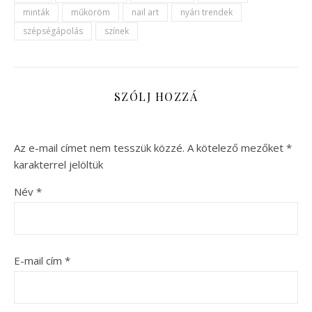
minták
műköröm
nail art
nyári trendek
szépségápolás
színek
SZÓLJ HOZZÁ
Az e-mail címet nem tesszük közzé.
A kötelező mezőket
*
karakterrel jelöltük
Név
*
E-mail cím
*