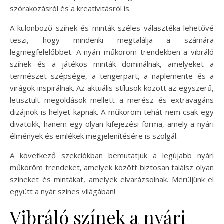
szórakozásról és a kreativitásról is.
A különböző színek és minták széles választéka lehetővé
teszi, hogy mindenki megtalálja a számára
legmegfelelőbbet. A nyári műköröm trendekben a vibráló
színek és a játékos minták dominálnak, amelyeket a
természet szépsége, a tengerpart, a naplemente és a
virágok inspirálnak. Az aktuális stílusok között az egyszerű,
letisztult megoldások mellett a merész és extravagáns
dizájnok is helyet kapnak. A műköröm tehát nem csak egy
divatcikk, hanem egy olyan kifejezési forma, amely a nyári
élmények és emlékek megjelenítésére is szolgál.
A következő szekciókban bemutatjuk a legújabb nyári
műköröm trendeket, amelyek között biztosan találsz olyan
színeket és mintákat, amelyek elvarázsolnak. Merüljünk el
együtt a nyár színes világában!
Vibráló színek a nyári