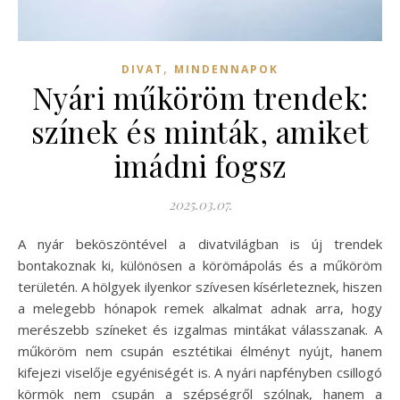
,
DIVAT
MINDENNAPOK
Nyári műköröm trendek:
színek és minták, amiket
imádni fogsz
2025.03.07.
A nyár beköszöntével a divatvilágban is új trendek
bontakoznak ki, különösen a körömápolás és a műköröm
területén. A hölgyek ilyenkor szívesen kísérleteznek, hiszen
a melegebb hónapok remek alkalmat adnak arra, hogy
merészebb színeket és izgalmas mintákat válasszanak. A
műköröm nem csupán esztétikai élményt nyújt, hanem
kifejezi viselője egyéniségét is. A nyári napfényben csillogó
körmök nem csupán a szépségről szólnak, hanem a