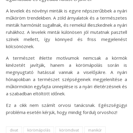
A levelek és növényi minták is egyre népszerűbbek a nyári
műköröm trendekben. A zöld árnyalatok és a természetes
minták harmóniát sugallnak, és remekül illeszkednek a nyári
ruhákhoz. A levelek mintái különösen jól mutatnak pasztell
színek mellett, így könnyed és friss megjelenést
kölcsönöznek.
A természet ihlette motívumok nemcsak a körmök
kinézetét javítják, hanem a körömápolás során is
megnyugtató hatással vannak a viselőjükre. A nyári
hónapokban a természet szépségeinek megjelenítése a
műkörmökön egyfajta ünneplése is a nyári életérzésnek és
a szabadban eltöltött időnek.
Ez a cikk nem számít orvosi tanácsnak. Egészségügyi
probléma esetén kérjük, hogy mindig fordulj orvoshoz!
divat
körömápolás
körömdivat
manikűr