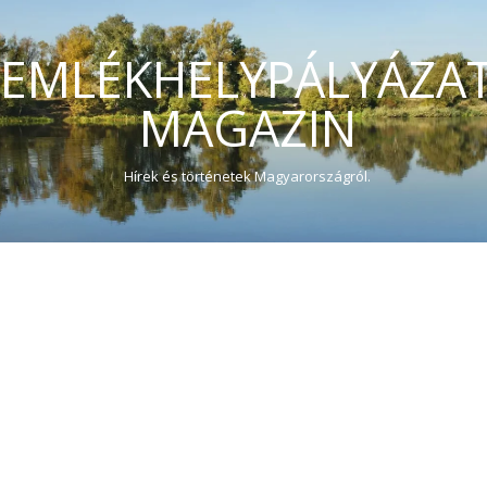
EMLÉKHELYPÁLYÁZA
MAGAZIN
Hírek és történetek Magyarországról.