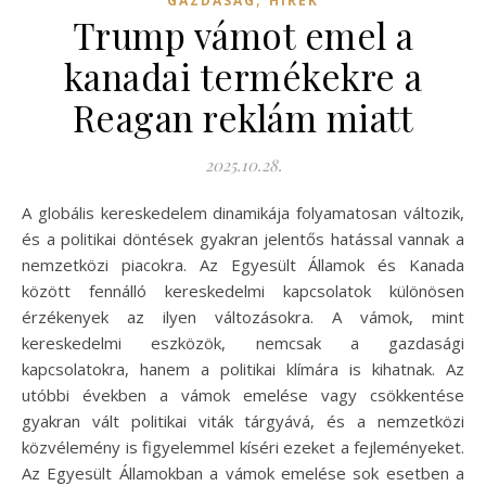
GAZDASÁG
HÍREK
Trump vámot emel a
kanadai termékekre a
Reagan reklám miatt
2025.10.28.
A globális kereskedelem dinamikája folyamatosan változik,
és a politikai döntések gyakran jelentős hatással vannak a
nemzetközi piacokra. Az Egyesült Államok és Kanada
között fennálló kereskedelmi kapcsolatok különösen
érzékenyek az ilyen változásokra. A vámok, mint
kereskedelmi eszközök, nemcsak a gazdasági
kapcsolatokra, hanem a politikai klímára is kihatnak. Az
utóbbi években a vámok emelése vagy csökkentése
gyakran vált politikai viták tárgyává, és a nemzetközi
közvélemény is figyelemmel kíséri ezeket a fejleményeket.
Az Egyesült Államokban a vámok emelése sok esetben a