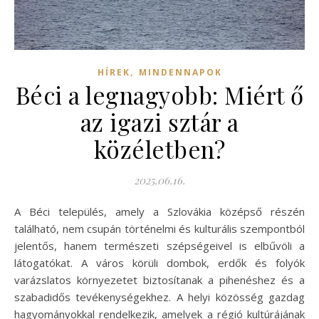
,
HÍREK
MINDENNAPOK
Béci a legnagyobb: Miért ő
az igazi sztár a
közéletben?
2025.06.16.
A Béci település, amely a Szlovákia középső részén
található, nem csupán történelmi és kulturális szempontból
jelentős, hanem természeti szépségeivel is elbűvöli a
látogatókat. A város körüli dombok, erdők és folyók
varázslatos környezetet biztosítanak a pihenéshez és a
szabadidős tevékenységekhez. A helyi közösség gazdag
hagyományokkal rendelkezik, amelyek a régió kultúrájának