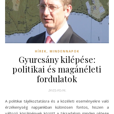
,
HÍREK
MINDENNAPOK
Gyurcsány kilépése:
politikai és magánéleti
fordulatok
2025.05.01.
A politikai tájékoztatásra és a közéleti eseményekre való
érzékenység napjainkban különösen fontos, hiszen a
változó körülmények között a társadalom minden rétege