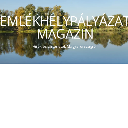
EMLÉKHELYPÁLYÁZA
MAGAZIN
Hírek és történetek Magyarországról.