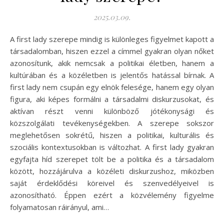
2025.03.09.
A first lady szerepe mindig is különleges figyelmet kapott a
társadalomban, hiszen ezzel a címmel gyakran olyan nőket
azonosítunk, akik nemcsak a politikai életben, hanem a
kultúrában és a közéletben is jelentős hatással bírnak. A
first lady nem csupán egy elnök felesége, hanem egy olyan
figura, aki képes formálni a társadalmi diskurzusokat, és
aktívan részt venni különböző jótékonysági és
közszolgálati tevékenységekben. A szerepe sokszor
meglehetősen sokrétű, hiszen a politikai, kulturális és
szociális kontextusokban is változhat. A first lady gyakran
egyfajta híd szerepet tölt be a politika és a társadalom
között, hozzájárulva a közéleti diskurzushoz, miközben
saját érdeklődési köreivel és szenvedélyeivel is
azonosítható. Éppen ezért a közvélemény figyelme
folyamatosan ráirányul, ami…