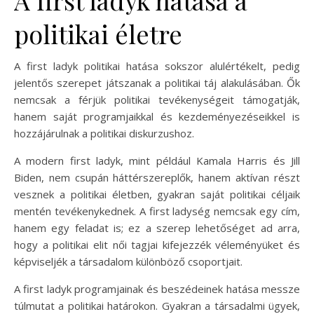
politikai életre
A first ladyk politikai hatása sokszor alulértékelt, pedig
jelentős szerepet játszanak a politikai táj alakulásában. Ők
nemcsak a férjük politikai tevékenységeit támogatják,
hanem saját programjaikkal és kezdeményezéseikkel is
hozzájárulnak a politikai diskurzushoz.
A modern first ladyk, mint például Kamala Harris és Jill
Biden, nem csupán háttérszereplők, hanem aktívan részt
vesznek a politikai életben, gyakran saját politikai céljaik
mentén tevékenykednek. A first ladység nemcsak egy cím,
hanem egy feladat is; ez a szerep lehetőséget ad arra,
hogy a politikai elit női tagjai kifejezzék véleményüket és
képviseljék a társadalom különböző csoportjait.
A first ladyk programjainak és beszédeinek hatása messze
túlmutat a politikai határokon. Gyakran a társadalmi ügyek,