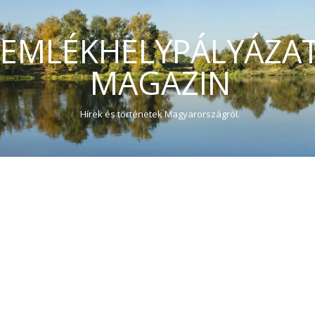
EMLÉKHELYPÁLYÁZA
MAGAZIN
Hírek és történetek Magyarországról.