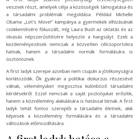
vesznek részt, amelyek célja a közösségek támogatása és
a társadalmi problémák megoldása. Például Michelle
Obama „Let’s Move!” kampánya a gyermekek elhízásának
csökkentésére fókuszált, míg Laura Bush az oktatás és az
olvasás népszerűsítésére helyezte a hangsúlyt. Ezek a
kezdeményezések nemcsak a közvetlen célcsoportokra
hatnak, hanem a társadalmi normák formálására is
ösztönöznek.
A first ladyk szerepe azonban nem csupán a jótékonyságra
korlátozódik. Ők gyakran a politikai diskurzus részesévé
válnak, véleményüket megosztva különböző társadalmi
kérdésekről. Ezzel nemcsak a saját pozíciójukat erősítik,
hanem a közvélemény alakulására is hatással bírnak. A first
ladyk tehát fontos szereplői a társadalmi életnek, akik
képesek a közvélemény formálására és a társadalmi
változások előmozdítására.
A first ladyk hatása a