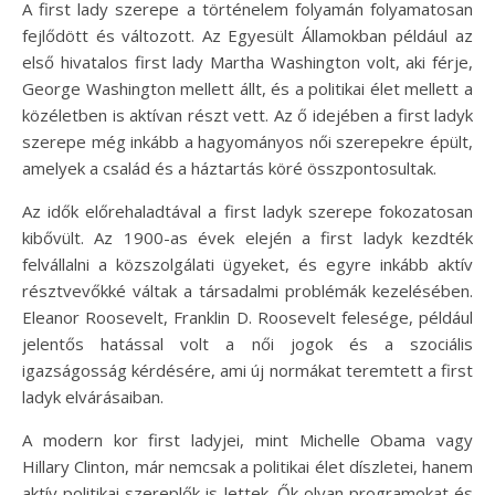
A first lady szerepe a történelem folyamán folyamatosan
fejlődött és változott. Az Egyesült Államokban például az
első hivatalos first lady Martha Washington volt, aki férje,
George Washington mellett állt, és a politikai élet mellett a
közéletben is aktívan részt vett. Az ő idejében a first ladyk
szerepe még inkább a hagyományos női szerepekre épült,
amelyek a család és a háztartás köré összpontosultak.
Az idők előrehaladtával a first ladyk szerepe fokozatosan
kibővült. Az 1900-as évek elején a first ladyk kezdték
felvállalni a közszolgálati ügyeket, és egyre inkább aktív
résztvevőkké váltak a társadalmi problémák kezelésében.
Eleanor Roosevelt, Franklin D. Roosevelt felesége, például
jelentős hatással volt a női jogok és a szociális
igazságosság kérdésére, ami új normákat teremtett a first
ladyk elvárásaiban.
A modern kor first ladyjei, mint Michelle Obama vagy
Hillary Clinton, már nemcsak a politikai élet díszletei, hanem
aktív politikai szereplők is lettek. Ők olyan programokat és