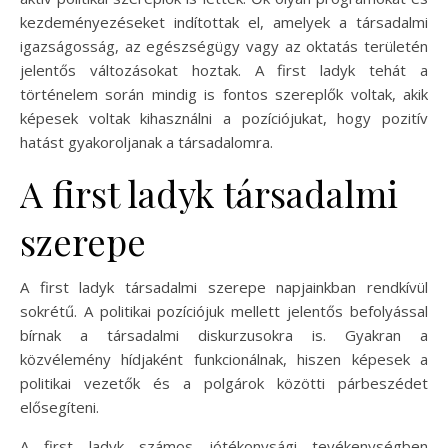
kezdeményezéseket indítottak el, amelyek a társadalmi
igazságosság, az egészségügy vagy az oktatás területén
jelentős változásokat hoztak. A first ladyk tehát a
történelem során mindig is fontos szereplők voltak, akik
képesek voltak kihasználni a pozíciójukat, hogy pozitív
hatást gyakoroljanak a társadalomra.
A first ladyk társadalmi
szerepe
A first ladyk társadalmi szerepe napjainkban rendkívül
sokrétű. A politikai pozíciójuk mellett jelentős befolyással
bírnak a társadalmi diskurzusokra is. Gyakran a
közvélemény hídjaként funkcionálnak, hiszen képesek a
politikai vezetők és a polgárok közötti párbeszédet
elősegíteni.
A first ladyk számos jótékonysági tevékenységben