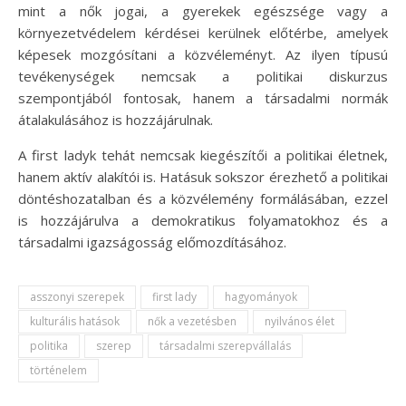
mint a nők jogai, a gyerekek egészsége vagy a
környezetvédelem kérdései kerülnek előtérbe, amelyek
képesek mozgósítani a közvéleményt. Az ilyen típusú
tevékenységek nemcsak a politikai diskurzus
szempontjából fontosak, hanem a társadalmi normák
átalakulásához is hozzájárulnak.
A first ladyk tehát nemcsak kiegészítői a politikai életnek,
hanem aktív alakítói is. Hatásuk sokszor érezhető a politikai
döntéshozatalban és a közvélemény formálásában, ezzel
is hozzájárulva a demokratikus folyamatokhoz és a
társadalmi igazságosság előmozdításához.
asszonyi szerepek
first lady
hagyományok
kulturális hatások
nők a vezetésben
nyilvános élet
politika
szerep
társadalmi szerepvállalás
történelem