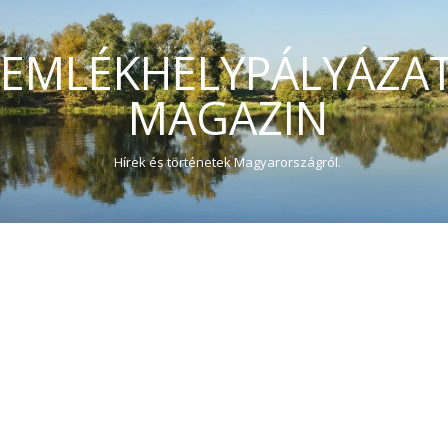
EMLÉKHELYPÁLYÁZA
MAGAZIN
Hírek és történetek Magyarországról.