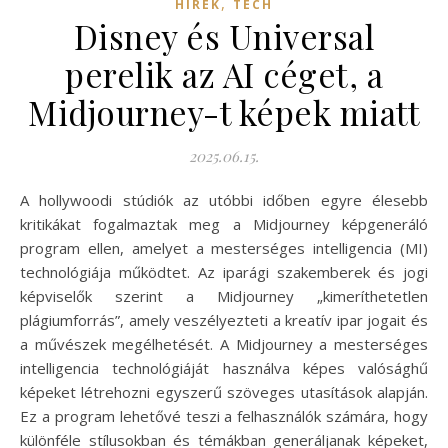
,
HÍREK
TECH
Disney és Universal
perelik az AI céget, a
Midjourney-t képek miatt
2025.06.15.
A hollywoodi stúdiók az utóbbi időben egyre élesebb
kritikákat fogalmaztak meg a Midjourney képgeneráló
program ellen, amelyet a mesterséges intelligencia (MI)
technológiája működtet. Az iparági szakemberek és jogi
képviselők szerint a Midjourney „kimeríthetetlen
plágiumforrás”, amely veszélyezteti a kreatív ipar jogait és
a művészek megélhetését. A Midjourney a mesterséges
intelligencia technológiáját használva képes valósághű
képeket létrehozni egyszerű szöveges utasítások alapján.
Ez a program lehetővé teszi a felhasználók számára, hogy
különféle stílusokban és témákban generáljanak képeket,