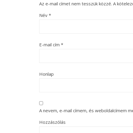
Az e-mail címet nem tesszük közzé.
A kötele
Név
*
E-mail cím
*
Honlap
A nevem, e-mail címem, és weboldalcímem m
Hozzászólás