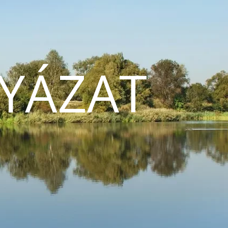
YÁZAT
N