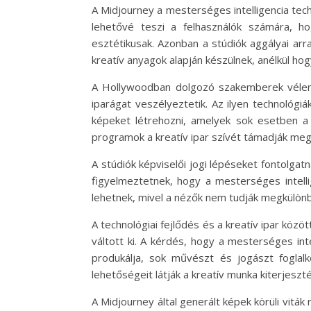
A Midjourney a mesterséges intelligencia tec
lehetővé teszi a felhasználók számára, h
esztétikusak. Azonban a stúdiók aggályai ar
kreatív anyagok alapján készülnek, anélkül ho
A Hollywoodban dolgozó szakemberek vélem
iparágat veszélyeztetik. Az ilyen technológiá
képeket létrehozni, amelyek sok esetben a
programok a kreatív ipar szívét támadják meg
A stúdiók képviselői jogi lépéseket fontolgat
figyelmeztetnek, hogy a mesterséges intell
lehetnek, mivel a nézők nem tudják megkülönbö
A technológiai fejlődés és a kreatív ipar köz
váltott ki. A kérdés, hogy a mesterséges in
produkálja, sok művészt és jogászt foglal
lehetőségeit látják a kreatív munka kiterjes
A Midjourney által generált képek körüli viták 