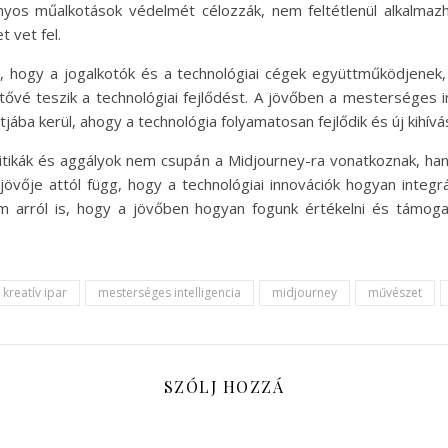
yos műalkotások védelmét célozzák, nem feltétlenül alkalmazha
t vet fel.
n, hogy a jogalkotók és a technológiai cégek együttműködjenek, 
ővé teszik a technológiai fejlődést. A jövőben a mesterséges int
ába kerül, ahogy a technológia folyamatosan fejlődik és új kihív
itikák és aggályok nem csupán a Midjourney-ra vonatkoznak, hane
övője attól függ, hogy a technológiai innovációk hogyan integr
m arról is, hogy a jövőben hogyan fogunk értékelni és támoga
kreatív ipar
mesterséges intelligencia
midjourney
művészet
SZÓLJ HOZZÁ