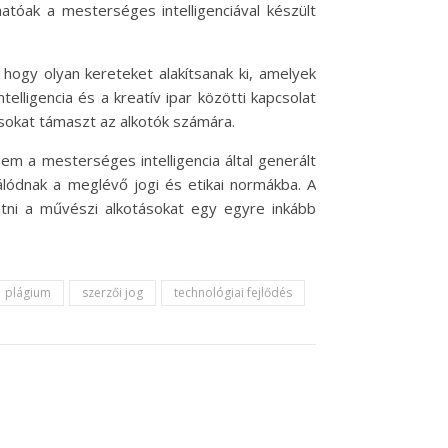
tóak a mesterséges intelligenciával készült
hogy olyan kereteket alakítsanak ki, amelyek
elligencia és a kreatív ipar közötti kapcsolat
ásokat támaszt az alkotók számára.
m a mesterséges intelligencia által generált
álódnak a meglévő jogi és etikai normákba. A
tni a művészi alkotásokat egy egyre inkább
plágium
szerzői jog
technológiai fejlődés