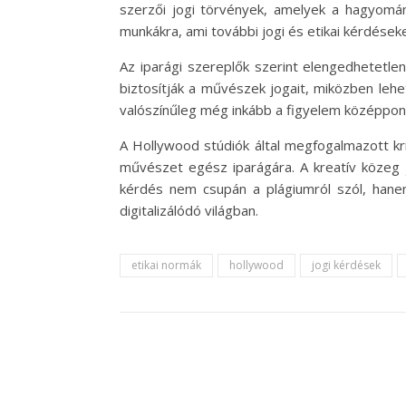
szerzői jogi törvények, amelyek a hagyomán
munkákra, ami további jogi és etikai kérdéseke
Az iparági szereplők szerint elengedhetetle
biztosítják a művészek jogait, miközben lehet
valószínűleg még inkább a figyelem középpontj
A Hollywood stúdiók által megfogalmazott kr
művészet egész iparágára. A kreatív közeg j
kérdés nem csupán a plágiumról szól, hane
digitalizálódó világban.
etikai normák
hollywood
jogi kérdések