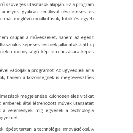
erű szöveges utasítások alapján. Ez a program
 amelyek gyakran rendkívül részletesek és
tben már meglévő műalkotások, fotók és egyéb
k nem csupán a művészeket, hanem az egész
lhasználók képesek lesznek pillanatok alatt új
égtelen mennyiségű kép létrehozására képes
sével vádolják a programot. Az ügyvédjeik arra
értik, hanem a közönségnek is megtévesztőek
lkalmazások megjelenése különösen éles vitákat
z emberek által létrehozott művek utánzatait
ak a vélemények: míg egyesek a technológia
igyelmet.
k lépést tartani a technológiai innovációkkal. A