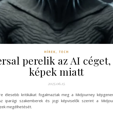
,
HÍREK
TECH
rsal perelik az AI céget
képek miatt
2025.06.15.
yre élesebb kritikákat fogalmaztak meg a Midjourney képgene
 Az iparági szakemberek és jogi képviselők szerint a Midjou
észek megélhetését.