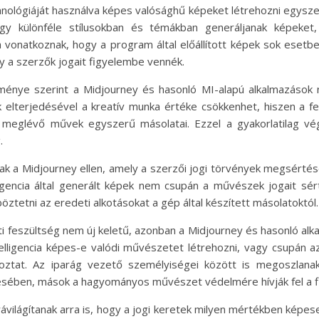
hnológiáját használva képes valósághű képeket létrehozni egysz
ogy különféle stílusokban és témákban generáljanak képeket,
ra vonatkoznak, hogy a program által előállított képek sok ese
gy a szerzők jogait figyelembe vennék.
énye szerint a Midjourney és hasonló MI-alapú alkalmazáso
k elterjedésével a kreatív munka értéke csökkenhet, hiszen a fe
 meglévő művek egyszerű másolatai. Ezzel a gyakorlatilag v
.
nak a Midjourney ellen, amely a szerzői jogi törvények megsérté
igencia által generált képek nem csupán a művészek jogait s
ztetni az eredeti alkotásokat a gép által készített másolatoktól.
ötti feszültség nem új keletű, azonban a Midjourney és hasonló a
telligencia képes-e valódi művészetet létrehozni, vagy csupán a
koztat. Az iparág vezető személyiségei között is megoszlan
ztésében, mások a hagyományos művészet védelmére hívják fel a f
rávilágítanak arra is, hogy a jogi keretek milyen mértékben képese