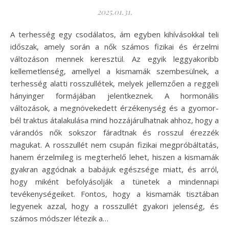
2025.01.31.
A terhesség egy csodálatos, ám egyben kihívásokkal teli
időszak, amely során a nők számos fizikai és érzelmi
változáson mennek keresztül. Az egyik leggyakoribb
kellemetlenség, amellyel a kismamák szembesülnek, a
terhesség alatti rosszullétek, melyek jellemzően a reggeli
hányinger formájában jelentkeznek. A hormonális
változások, a megnövekedett érzékenység és a gyomor-
bél traktus átalakulása mind hozzájárulhatnak ahhoz, hogy a
várandós nők sokszor fáradtnak és rosszul érezzék
magukat. A rosszullét nem csupán fizikai megpróbáltatás,
hanem érzelmileg is megterhelő lehet, hiszen a kismamák
gyakran aggódnak a babájuk egészsége miatt, és arról,
hogy miként befolyásolják a tünetek a mindennapi
tevékenységeiket. Fontos, hogy a kismamák tisztában
legyenek azzal, hogy a rosszullét gyakori jelenség, és
számos módszer létezik a…