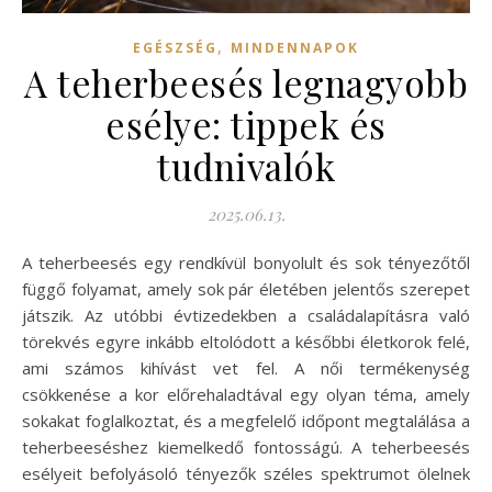
,
EGÉSZSÉG
MINDENNAPOK
A teherbeesés legnagyobb
esélye: tippek és
tudnivalók
2025.06.13.
A teherbeesés egy rendkívül bonyolult és sok tényezőtől
függő folyamat, amely sok pár életében jelentős szerepet
játszik. Az utóbbi évtizedekben a családalapításra való
törekvés egyre inkább eltolódott a későbbi életkorok felé,
ami számos kihívást vet fel. A női termékenység
csökkenése a kor előrehaladtával egy olyan téma, amely
sokakat foglalkoztat, és a megfelelő időpont megtalálása a
teherbeeséshez kiemelkedő fontosságú. A teherbeesés
esélyeit befolyásoló tényezők széles spektrumot ölelnek