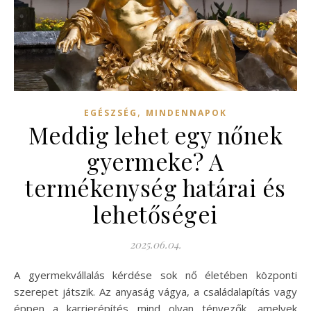
,
EGÉSZSÉG
MINDENNAPOK
Meddig lehet egy nőnek
gyermeke? A
termékenység határai és
lehetőségei
2025.06.04.
A gyermekvállalás kérdése sok nő életében központi
szerepet játszik. Az anyaság vágya, a családalapítás vagy
éppen a karrierépítés mind olyan tényezők, amelyek