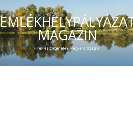
EMLÉKHELYPÁLYÁZA
MAGAZIN
Hírek és történetek Magyarországról.