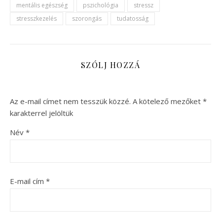
mentális egészség
pszichológia
stressz
stresszkezelés
szorongás
tudatosság
SZÓLJ HOZZÁ
Az e-mail címet nem tesszük közzé.
A kötelező mezőket
*
karakterrel jelöltük
Név
*
E-mail cím
*