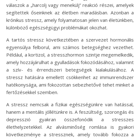
válaszok a „harcolj vagy menekülj” reakció részei, amelyek
segítettek őseinknek az életben maradásban. Azonban a
krónikus stressz, amely folyamatosan jelen van életünkben,
különböző egészségügyi problémákat okozhat.
A tartós stressz következtében a szervezet hormonális
egyensúlya felborul, ami számos betegséghez vezethet.
Például, a kortizol, a stresszhormon szintje megemelkedik,
amely hozzájárulhat a gyulladások fokozódásához, valamint
a szív- és érrendszeri betegségek kialakulásához. A
stressz hatására emellett csökkenhet az immunrendszer
hatékonysága, ami fokozottan sebezhetővé tehet minket a
fertőzésekkel szemben.
A stressz nemcsak a fizikai egészségünkre van hatással,
hanem a mentális jóllétünkre is. A feszültség, szorongás és
depresszió gyakran összefonódik a stresszes
élethelyzetekkel. Az alvásminőség romlása is gyakori
következménye a stressznek, amely tovább fokozza a