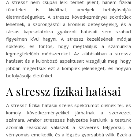
A stressz nem csupán lelki terhet jelent, hanem fizikai
tüneteket is kiválthat, amelyek befolyásolják
életminőségünket. A stressz következményei sokrétűek
lehetnek, a szorongástól a krónikus betegségekig, és a
társas kapcsolatokra gyakorolt hatásait sem szabad
figyelmen kívül hagyni. A stressz kezelésének módjai
sokfélék, és fontos, hogy megtaláljuk a számunkra
legmegfelelőbb módszereket. Az alábbiakban a stressz
hatásait és a különböző aspektusait vizsgáljuk meg, hogy
jobban megértsük ezt a komplex jelenséget, és hogyan
befolyásolja életünket.
A stressz fizikai hatásai
A stressz fizikai hatásai széles spektrumot ölelnek fel, és
komoly következményekkel járhatnak a szervezet
számára. Amikor stresszes helyzetbe kerülünk, a testünk
azonnali reakcióval válaszol: a szívverés felgyorsul, a
vérnyomás emelkedik, és a légzés gyorsabbá válik. Ezek a