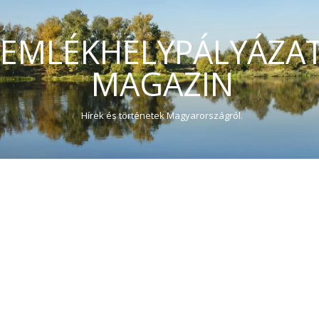
EMLÉKHELYPÁLYÁZA
MAGAZIN
Hírek és történetek Magyarországról.