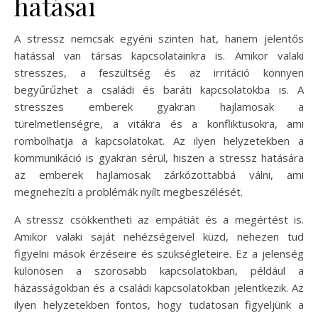
hatásai
A stressz nemcsak egyéni szinten hat, hanem jelentős
hatással van társas kapcsolatainkra is. Amikor valaki
stresszes, a feszültség és az irritáció könnyen
begyűrűzhet a családi és baráti kapcsolatokba is. A
stresszes emberek gyakran hajlamosak a
türelmetlenségre, a vitákra és a konfliktusokra, ami
rombolhatja a kapcsolatokat. Az ilyen helyzetekben a
kommunikáció is gyakran sérül, hiszen a stressz hatására
az emberek hajlamosak zárkózottabbá válni, ami
megnehezíti a problémák nyílt megbeszélését.
A stressz csökkentheti az empátiát és a megértést is.
Amikor valaki saját nehézségeivel küzd, nehezen tud
figyelni mások érzéseire és szükségleteire. Ez a jelenség
különösen a szorosabb kapcsolatokban, például a
házasságokban és a családi kapcsolatokban jelentkezik. Az
ilyen helyzetekben fontos, hogy tudatosan figyeljünk a