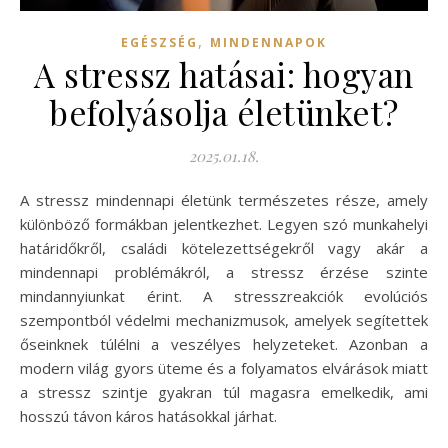
,
EGÉSZSÉG
MINDENNAPOK
A stressz hatásai: hogyan
befolyásolja életünket?
2025.01.18.
A stressz mindennapi életünk természetes része, amely
különböző formákban jelentkezhet. Legyen szó munkahelyi
határidőkről, családi kötelezettségekről vagy akár a
mindennapi problémákról, a stressz érzése szinte
mindannyiunkat érint. A stresszreakciók evolúciós
szempontból védelmi mechanizmusok, amelyek segítettek
őseinknek túlélni a veszélyes helyzeteket. Azonban a
modern világ gyors üteme és a folyamatos elvárások miatt
a stressz szintje gyakran túl magasra emelkedik, ami
hosszú távon káros hatásokkal járhat.