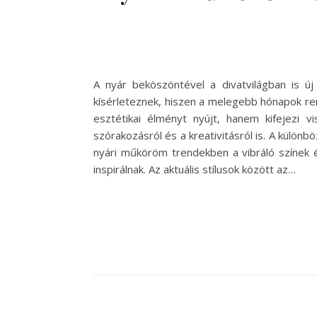
A nyár beköszöntével a divatvilágban is ú
kísérleteznek, hiszen a melegebb hónapok r
esztétikai élményt nyújt, hanem kifejezi 
szórakozásról és a kreativitásról is. A külön
nyári műköröm trendekben a vibráló színek 
inspirálnak. Az aktuális stílusok között az…