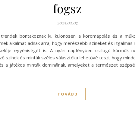
fogsz
2025.03.07.
j trendek bontakoznak ki, különösen a körömápolás és a műkö
emek alkalmat adnak arra, hogy merészebb színeket és izgalmas
viselője egyéniségét is. A nyári napfényben csillogó körmö
böző színek és minták széles választéka lehetővé teszi, hogy min
és a játékos minták dominálnak, amelyeket a természet szépsé
TOVÁBB