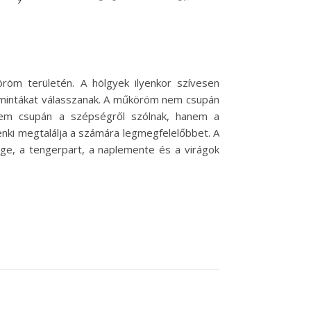
röm területén. A hölgyek ilyenkor szívesen
 mintákat válasszanak. A műköröm nem csupán
k nem csupán a szépségről szólnak, hanem a
denki megtalálja a számára legmegfelelőbbet. A
ge, a tengerpart, a naplemente és a virágok