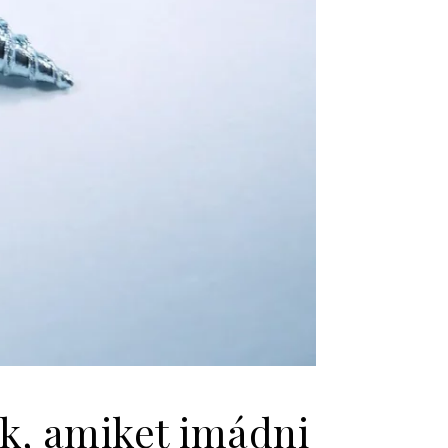
k, amiket imádni