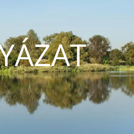
YÁZAT
N