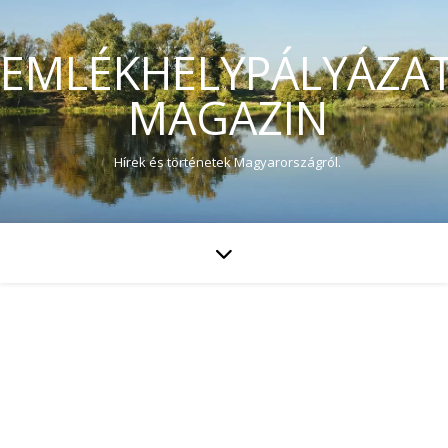
EMLÉKHELYPÁLYÁZA
MAGAZIN
Hírek és történetek Magyarországról.