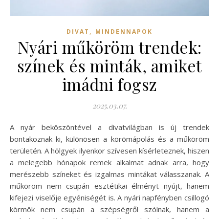
,
DIVAT
MINDENNAPOK
Nyári műköröm trendek:
színek és minták, amiket
imádni fogsz
2025.03.07.
A nyár beköszöntével a divatvilágban is új trendek
bontakoznak ki, különösen a körömápolás és a műköröm
területén. A hölgyek ilyenkor szívesen kísérleteznek, hiszen
a melegebb hónapok remek alkalmat adnak arra, hogy
merészebb színeket és izgalmas mintákat válasszanak. A
műköröm nem csupán esztétikai élményt nyújt, hanem
kifejezi viselője egyéniségét is. A nyári napfényben csillogó
körmök nem csupán a szépségről szólnak, hanem a