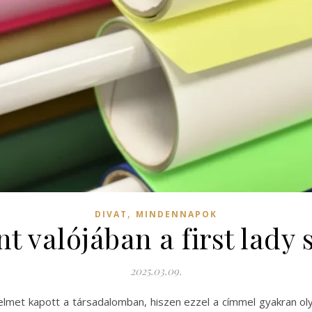
,
DIVAT
MINDENNAPOK
nt valójában a first lady
2025.03.09.
yelmet kapott a társadalomban, hiszen ezzel a címmel gyakran oly