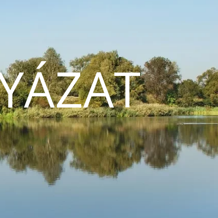
YÁZAT
N