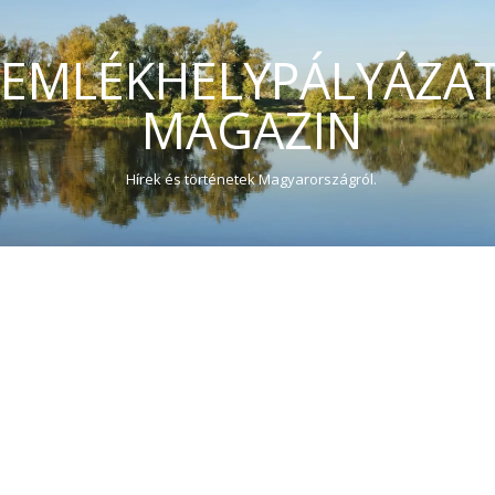
EMLÉKHELYPÁLYÁZA
MAGAZIN
Hírek és történetek Magyarországról.