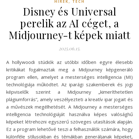
,
HÍREK
TECH
Disney és Universal
perelik az AI céget, a
Midjourney-t képek miatt
2025.06.15.
A hollywoodi stúdiók az utóbbi időben egyre élesebb
kritikákat fogalmaztak meg a Midjourney képgeneráló
program ellen, amelyet a mesterséges intelligencia (MI)
technológiája működtet. Az iparági szakemberek és jogi
képviselők szerint a Midjourney „kimeríthetetlen
plágiumforrás”, amely veszélyezteti a kreatív ipar jogait és
a művészek megélhetését. A Midjourney a mesterséges
intelligencia technológiáját használva képes valósághű
képeket létrehozni egyszerű szöveges utasítások alapján.
Ez a program lehetővé teszi a felhasználók számára, hogy
különféle stílusokban és témákban generáljanak képeket,