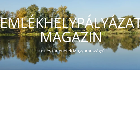
EMLÉKHELYPÁLYÁZA
MAGAZIN
Hírek és történetek Magyarországról.